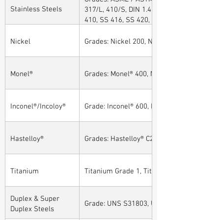
Stainless Steels
317/L, 410/S, DIN 1.4301, DIN1.4306, DIN 
410, SS 416, SS 420, SS 430, SS 904L, SS
Nickel
Grades: Nickel 200, Nickel 201
Monel®
Grades: Monel® 400, Monel® 401, Monel® 4
Inconel®/Incoloy®
Grade: Inconel® 600, Inconel® 601, Inconel®
Hastelloy®
Grades: Hastelloy® C276, Hastelloy® C22, H
Titanium
Titanium Grade 1, Titanium Grade 2, Tita
Duplex & Super
Grade: UNS S31803, UNS S32205, UNS S32
Duplex Steels