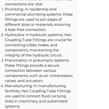
connections are vital:
Plumbing: In residential and
commercial plumbing systems, these
fittings are used to join pipes of
different sizes or materials, ensuring
a leak-free connection.
Hydraulics: In hydraulic systems, Hex
Coupling Tube Fittings are crucial for
connecting tubes, hoses, and
components, maintaining the
integrity of the hydraulic circuit.
Pneumatics: In pneumatic systems,
these fittings provide a secure
connection between various
components, such as air compressors,
valves, and actuators.
Manufacturing: In manufacturing
facilities, Hex Coupling Tube Fittings
are used to connect fluid-carrying
lines in machinery and automated
systems.