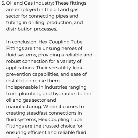
Oil and Gas Industry: These fittings
are employed in the oil and gas
sector for connecting pipes and
tubing in drilling, production, and
distribution processes.
In conclusion, Hex Coupling Tube
Fittings are the unsung heroes of
fluid systems, providing a reliable and
robust connection for a variety of
applications. Their versatility, leak-
prevention capabilities, and ease of
installation make them
indispensable in industries ranging
from plumbing and hydraulics to the
oil and gas sector and
manufacturing. When it comes to
creating steadfast connections in
fluid systems, Hex Coupling Tube
Fittings are the trusted choice for
ensuring efficient and reliable fluid