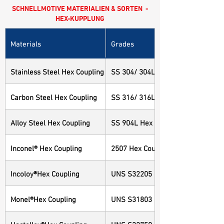
SCHNELLMOTIVE MATERIALIEN & SORTEN -
HEX-KUPPLUNG
Materials
Grades
Stainless Steel Hex Coupling
SS 304/ 304L Hex Coupling
Carbon Steel Hex Coupling
SS 316/ 316L Hex Coupling
Alloy Steel Hex Coupling
SS 904L Hex Coupling
Inconel® Hex Coupling
2507 Hex Coupling
Incoloy®Hex Coupling
UNS S32205 Hex Coupling
Monel®Hex Coupling
UNS S31803 Hex Coupling
Hastelloy®Hex Coupling
UNS S32750 Hex Coupling