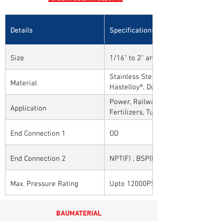
Details
Specifications
Size
1/16" to 2" and 1mm to 50mm
Stainless Steel, Carbon Steel, Alloy
Material
Hastelloy®, Duplex, Super Duplex 
Alloys
Power, Railways, Cement, Chemical
Application
Fertilizers, Turnkey & EPC, Defenc
Sytems, Paper Mills etc.,
End Connection 1
OD
End Connection 2
NPT(F) , BSP(F) , BSPT(F) and Othe
Max. Pressure Rating
Upto 12000PSI / 825BAR
BAUMATERIAL