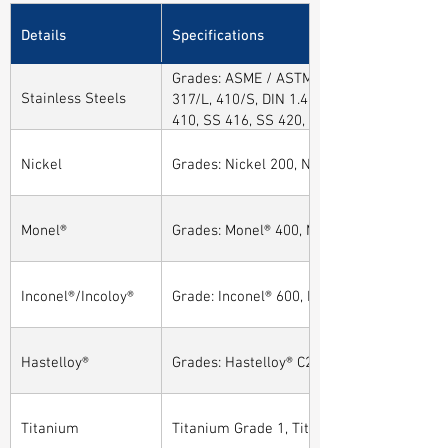
Details
Specifications
Grades: ASME / ASTM SA / A182 SA 304, 30
Stainless Steels
317/L, 410/S, DIN 1.4301, DIN1.4306, DIN 
410, SS 416, SS 420, SS 430, SS 904L, SS
Nickel
Grades: Nickel 200, Nickel 201
Monel®
Grades: Monel® 400, Monel® 401, Monel® 4
Inconel®/Incoloy®
Grade: Inconel® 600, Inconel® 601, Inconel®
Hastelloy®
Grades: Hastelloy® C276, Hastelloy® C22, H
Titanium
Titanium Grade 1, Titanium Grade 2, Tita