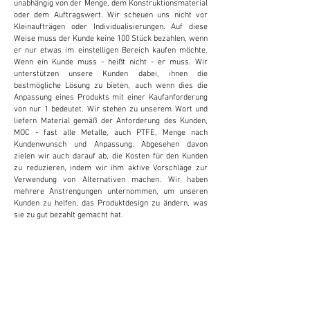
unabhängig von der Menge, dem Konstruktionsmaterial
oder dem Auftragswert. Wir scheuen uns nicht vor
Kleinaufträgen oder Individualisierungen. Auf diese
Weise muss der Kunde keine 100 Stück bezahlen, wenn
er nur etwas im einstelligen Bereich kaufen möchte.
Wenn ein Kunde muss - heißt nicht - er muss. Wir
unterstützen unsere Kunden dabei, ihnen die
bestmögliche Lösung zu bieten, auch wenn dies die
Anpassung eines Produkts mit einer Kaufanforderung
von nur 1 bedeutet. Wir stehen zu unserem Wort und
liefern Material gemäß der Anforderung des Kunden,
MOC - fast alle Metalle, auch PTFE, Menge nach
Kundenwunsch und Anpassung. Abgesehen davon
zielen wir auch darauf ab, die Kosten für den Kunden
zu reduzieren, indem wir ihm aktive Vorschläge zur
Verwendung von Alternativen machen. Wir haben
mehrere Anstrengungen unternommen, um unseren
Kunden zu helfen, das Produktdesign zu ändern, was
sie zu gut bezahlt gemacht hat.
ANPASSUNG
Wir bieten und akzeptieren kundenspezifische
Anpassungen, um die Kosten zu senken und die
Produktivität für den Kunden zu steigern. Dies
erweist sich als äußerst vorteilhaft für den