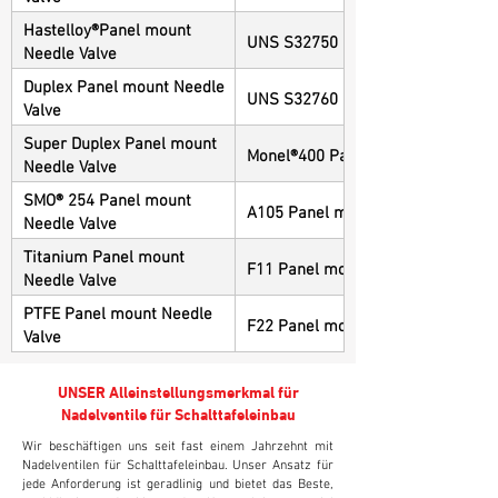
Hastelloy®Panel mount
UNS S32750 Panel mount Needle 
Needle Valve
Duplex Panel mount Needle
UNS S32760 Panel mount Needle 
Valve
Super Duplex Panel mount
Monel®400 Panel mount Needle Va
Needle Valve
SMO® 254 Panel mount
A105 Panel mount Needle Valve
Needle Valve
Titanium Panel mount
F11 Panel mount Needle Valve
Needle Valve
PTFE Panel mount Needle
F22 Panel mount Needle Valve
Valve
UNSER Alleinstellungsmerkmal für
Nadelventile für Schalttafeleinbau
Wir beschäftigen uns seit fast einem Jahrzehnt mit
Nadelventilen für Schalttafeleinbau. Unser Ansatz für
jede Anforderung ist geradlinig und bietet das Beste,