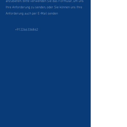
anzubieten. Bitte verwenden Sie das Formular, um uns
Ihre Anforderung zu senden, oder Sie können uns Ihre
Anforderung auch per E-Mail senden
+912266336862