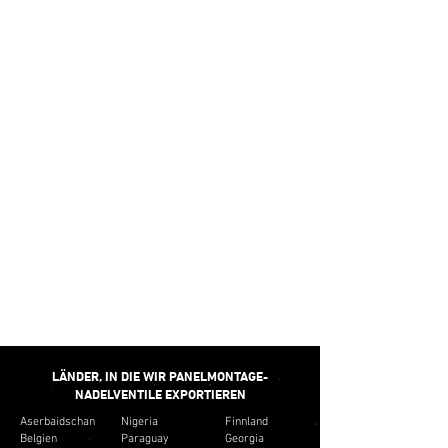
Kunden.
KLEINMENGEN
Wir glauben nicht daran, ein Mindestangebot
bereitzustellen, das zu unseren Verkäufen passt.
Wir bieten eher kleine Mengen an, die dem Budget
des Kunden entsprechen. Und kein unnötiges
Inventar für die Kunden erstellen.
SCHNELLE
LIEFERUNG
Wir bieten die minimale Durchlaufzeit für die
meisten Nadelventile für Schalttafeleinbau.
LÄNDER, IN DIE WIR PANELMONTAGE-
NADELVENTILE EXPORTIEREN
Aserbaidschan
Nigeria
Finnland
Belgien
Paraguay
Georgia