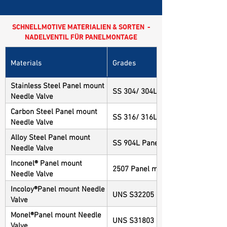
SCHNELLMOTIVE MATERIALIEN & SORTEN -
NADELVENTIL FÜR PANELMONTAGE
Materials
Grades
Stainless Steel Panel mount
SS 304/ 304L Panel mount Needle
Needle Valve
Carbon Steel Panel mount
SS 316/ 316L Panel mount Needle
Needle Valve
Alloy Steel Panel mount
SS 904L Panel mount Needle Valv
Needle Valve
Inconel® Panel mount
2507 Panel mount Needle Valve
Needle Valve
Incoloy®Panel mount Needle
UNS S32205 Panel mount Needle 
Valve
Monel®Panel mount Needle
UNS S31803 Panel mount Needle 
Valve