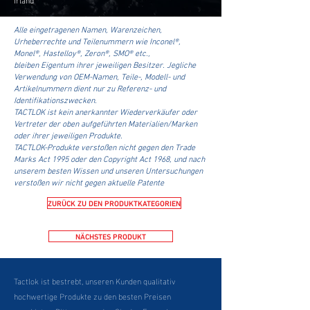
Alle eingetragenen Namen, Warenzeichen,
Urheberrechte und Teilenummern wie Inconel®,
Monel®, Hastelloy®, Zeron®, SMO® etc.,
bleiben Eigentum ihrer jeweiligen Besitzer. Jegliche
Verwendung von OEM-Namen, Teile-, Modell- und
Artikelnummern dient nur zu Referenz- und
Identifikationszwecken.
TACTLOK ist kein anerkannter Wiederverkäufer oder
Vertreter der oben aufgeführten Materialien/Marken
oder ihrer jeweiligen Produkte.
TACTLOK-Produkte verstoßen nicht gegen den Trade
Marks Act 1995 oder den Copyright Act 1968, und nach
unserem besten Wissen und unseren Untersuchungen
verstoßen wir nicht gegen aktuelle Patente
ZURÜCK ZU DEN PRODUKTKATEGORIEN
NÄCHSTES PRODUKT
Tactlok ist bestrebt, unseren Kunden qualitativ
hochwertige Produkte zu den besten Preisen