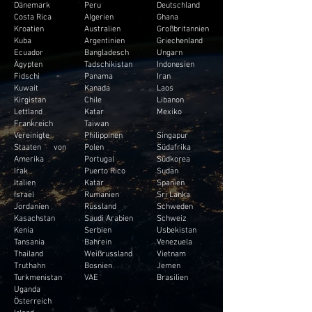
Dänemark
Peru
Deutschland
Costa Rica
Algerien
Ghana
Kroatien
Australien
Großbritannien
Kuba
Argentinien
Griechenland
Ecuador
Bangladesch
Ungarn
Ägypten
Tadschikistan
Indonesien
Fidschi
Panama
Iran
Kuwait
Kanada
Laos
Kirgistan
Chile
Libanon
Lettland
Katar
Mexiko
Frankreich
Taiwan
Vereinigte
Philippinen
Singapur
Staaten von
Polen
Südafrika
Amerika
Portugal
Südkorea
Irak
Puerto Rico
Sudan
Italien
Katar
Spanien
Israel
Rumänien
Sri Lanka
Jordanien
Russland
Schweden
Kasachstan
Saudi Arabien
Schweiz
Kenia
Serbien
Usbekistan
Tansania
Bahrein
Venezuela
Thailand
Weißrussland
Vietnam
Truthahn
Bosnien
Jemen
Turkmenistan
VAE
Brasilien
Uganda
Österreich
Irland