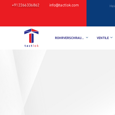
+912266336862
info@tactlok.com
He
ROHRVERSCHRAUBUNGEN
VENTILE