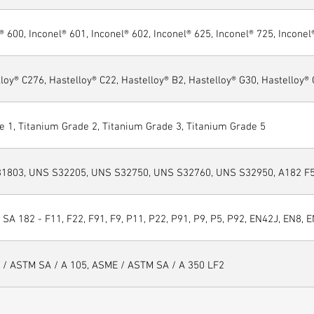
® 600, Inconel® 601, Inconel® 602, Inconel® 625, Inconel® 725, Inconel
loy® C276, Hastelloy® C22, Hastelloy® B2, Hastelloy® G30, Hastelloy®
e 1, Titanium Grade 2, Titanium Grade 3, Titanium Grade 5
1803, UNS S32205, UNS S32750, UNS S32760, UNS S32950, A182 F51
SA 182 - F11, F22, F91, F9, P11, P22, P91, P9, P5, P92, EN42J, EN8, E
 / ASTM SA / A 105, ASME / ASTM SA / A 350 LF2