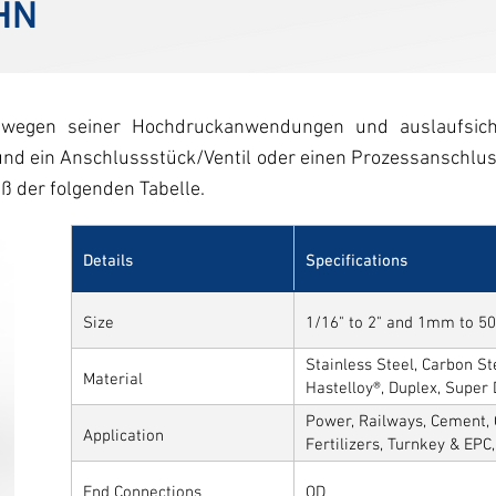
HN
 wegen seiner Hochdruckanwendungen und auslaufsiche
 ein Anschlussstück/Ventil oder einen Prozessanschluss a
ß der folgenden Tabelle.
Details
Specifications
Size
1/16" to 2" and 1mm to 
Stainless Steel, Carbon Ste
Material
Hastelloy®, Duplex, Super
Alloys
Power, Railways, Cement, 
Application
Fertilizers, Turnkey & EPC
Sytems, Paper Mills etc.,
End Connections
OD