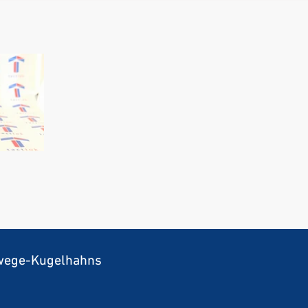
iwege-Kugelhahns