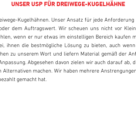
UNSER USP FÜR DREIWEGE-KUGELHÄHNE
reiwege-Kugelhähnen. Unser Ansatz für jede Anforderung i
der dem Auftragswert. Wir scheuen uns nicht vor Kleina
len, wenn er nur etwas im einstelligen Bereich kaufen m
i, ihnen die bestmögliche Lösung zu bieten, auch wenn
ehen zu unserem Wort und liefern Material gemäß der Anf
assung. Abgesehen davon zielen wir auch darauf ab, di
on Alternativen machen. Wir haben mehrere Anstrengung
bezahlt gemacht hat.
KLEINMENGEN
Wir glauben nicht daran, ein