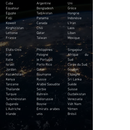
Cuba
Argentine
Uni
Equateur
Bengladesh
Grèce
Egypte
Tadjikistan
Hongrie
Fidji
Panama
Indonésie
Koweit
Canada
L'Iran
Kirghizistan
Chili
Laos
Lettonie
Qatar
Liban
France
Taïwan
Mexique
Etats-Unis
Philippines
Singapour
Irak
Pologne
Afrique du
Italie
le Portugal
Sud
Israël
Porto Rico
Corée du Sud
Jordan
Qatar
Soudan
Kazakhstan
Roumanie
Espagne
Kenya
Russie
Sri Lanka
Tanzanie
Arabie Saoudite
Suède
Thaïlande
Serbie
Suisse
Turquie
Bahreïn
Ouzbékistan
Turkménistan
Biélorussie
Venezuela
Ouganda
Bosnie
Viêt Nam
L'Autriche
Émirats arabes
Yémen
Irlande
unis
Brésil