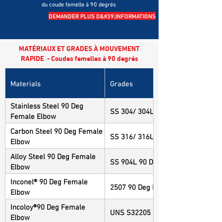
du coude femelle à 90 degrés
DEMANDER PLUS D&#39;INFORMATIONS
MATÉRIAUX ET GRADES À MOUVEMENT
RAPIDE - Coudes femelles à 90 degrés
Materials
Grades
Stainless Steel 90 Deg
SS 304/ 304L 90 Deg Female Elbo
Female Elbow
Carbon Steel 90 Deg Female
SS 316/ 316L 90 Deg Female Elbo
Elbow
Alloy Steel 90 Deg Female
SS 904L 90 Deg Female Elbow
Elbow
Inconel® 90 Deg Female
2507 90 Deg Female Elbow
Elbow
Incoloy®90 Deg Female
UNS S32205 90 Deg Female Elbo
Elbow