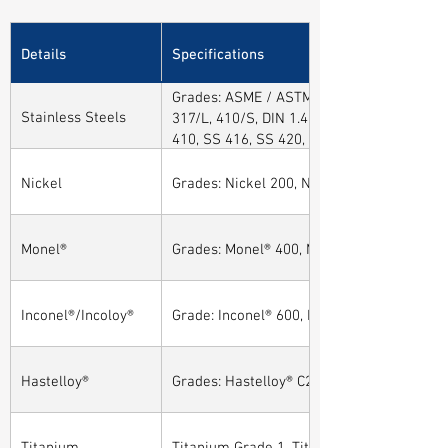
Details
Specifications
Grades: ASME / ASTM SA / A182 SA 304, 30
Stainless Steels
317/L, 410/S, DIN 1.4301, DIN1.4306, DIN 
410, SS 416, SS 420, SS 430, SS 904L, SS
Nickel
Grades: Nickel 200, Nickel 201
Monel®
Grades: Monel® 400, Monel® 401, Monel® 4
Inconel®/Incoloy®
Grade: Inconel® 600, Inconel® 601, Inconel®
Hastelloy®
Grades: Hastelloy® C276, Hastelloy® C22, H
Titanium
Titanium Grade 1, Titanium Grade 2, Tita