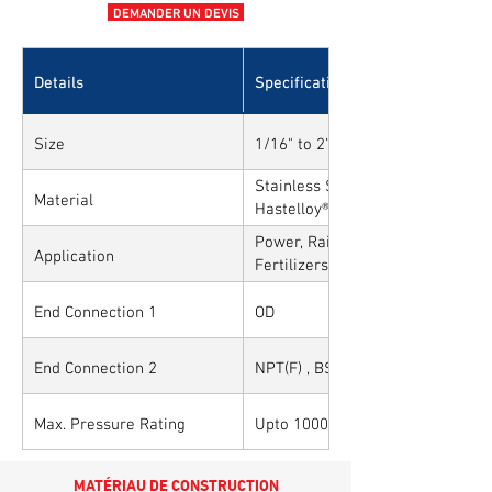
DEMANDER UN DEVIS
Details
Specifications
Size
1/16" to 2" and 1mm to 50mm
Stainless Steel, Carbon Steel, All
Material
Hastelloy®, Duplex, Super Duplex
Alloys
Power, Railways, Cement, Chemica
Application
Fertilizers, Turnkey & EPC, Defen
Sytems, Paper Mills etc.,
End Connection 1
OD
End Connection 2
NPT(F) , BSP(F) , BSPT(F) and Oth
Max. Pressure Rating
Upto 10000PSI / 700BAR
MATÉRIAU DE CONSTRUCTION