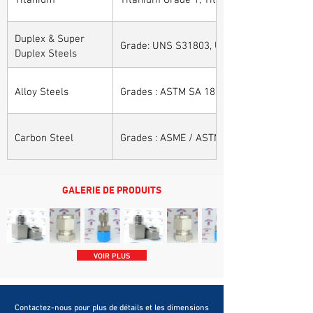
Duplex & Super
Grade: UNS S31803, UNS S32205, UNS S32
Duplex Steels
Alloy Steels
Grades : ASTM SA 182 - F11, F22, F91, F9, 
Carbon Steel
Grades : ASME / ASTM SA / A 105, ASME /
GALERIE DE PRODUITS
VOIR PLUS
Contactez-nous pour plus de détails et les dimensions