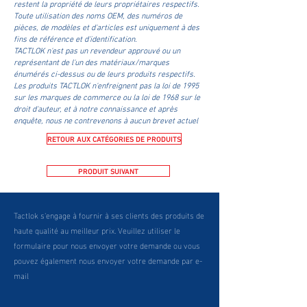
restent la propriété de leurs propriétaires respectifs.
Toute utilisation des noms OEM, des numéros de
pièces, de modèles et d'articles est uniquement à des
fins de référence et d'identification.
TACTLOK n'est pas un revendeur approuvé ou un
représentant de l'un des matériaux/marques
énumérés ci-dessus ou de leurs produits respectifs.
Les produits TACTLOK n'enfreignent pas la loi de 1995
sur les marques de commerce ou la loi de 1968 sur le
droit d'auteur, et à notre connaissance et après
enquête, nous ne contrevenons à aucun brevet actuel
RETOUR AUX CATÉGORIES DE PRODUITS
PRODUIT SUIVANT
Tactlok s'engage à fournir à ses clients des produits de
haute qualité au meilleur prix. Veuillez utiliser le
formulaire pour nous envoyer votre demande ou vous
pouvez également nous envoyer votre demande par e-
mail