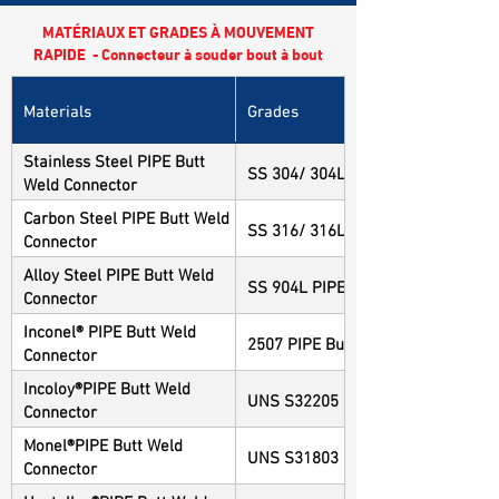
MATÉRIAUX ET GRADES À MOUVEMENT
RAPIDE - Connecteur à souder bout à bout
Materials
Grades
Stainless Steel PIPE Butt
SS 304/ 304L PIPE Butt Weld Conn
Weld Connector
Carbon Steel PIPE Butt Weld
SS 316/ 316L PIPE Butt Weld Conn
Connector
Alloy Steel PIPE Butt Weld
SS 904L PIPE Butt Weld Connector
Connector
Inconel® PIPE Butt Weld
2507 PIPE Butt Weld Connector
Connector
Incoloy®PIPE Butt Weld
UNS S32205 PIPE Butt Weld Conne
Connector
Monel®PIPE Butt Weld
UNS S31803 PIPE Butt Weld Conne
Connector