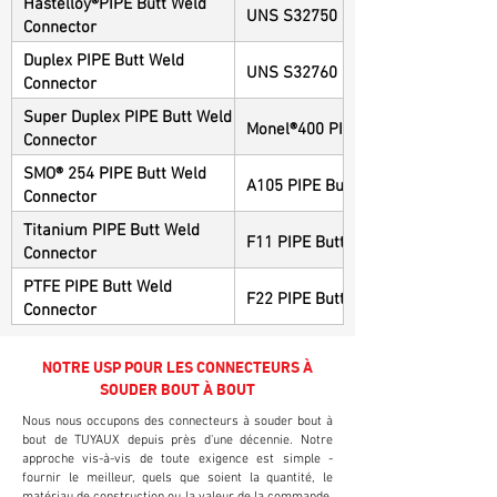
Hastelloy®PIPE Butt Weld
UNS S32750 PIPE Butt Weld Conne
Connector
Duplex PIPE Butt Weld
UNS S32760 PIPE Butt Weld Conne
Connector
Super Duplex PIPE Butt Weld
Monel®400 PIPE Butt Weld Connec
Connector
SMO® 254 PIPE Butt Weld
A105 PIPE Butt Weld Connector
Connector
Titanium PIPE Butt Weld
F11 PIPE Butt Weld Connector
Connector
PTFE PIPE Butt Weld
F22 PIPE Butt Weld Connector
Connector
NOTRE USP POUR LES CONNECTEURS À
SOUDER BOUT À BOUT
Nous nous occupons des connecteurs à souder bout à
bout de TUYAUX depuis près d'une décennie. Notre
approche vis-à-vis de toute exigence est simple -
fournir le meilleur, quels que soient la quantité, le
matériau de construction ou la valeur de la commande.