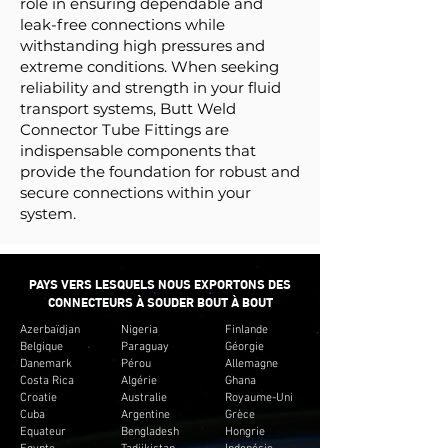
role in ensuring dependable and
leak-free connections while
withstanding high pressures and
extreme conditions. When seeking
reliability and strength in your fluid
transport systems, Butt Weld
Connector Tube Fittings are
indispensable components that
provide the foundation for robust and
secure connections within your
system.
PAYS VERS LESQUELS NOUS EXPORTONS DES
CONNECTEURS À SOUDER BOUT À BOUT
Azerbaïdjan
Nigeria
Finlande
Belgique
Paraguay
Géorgie
Danemark
Pérou
Allemagne
Costa Rica
Algérie
Ghana
Croatie
Australie
Royaume-Uni
Cuba
Argentine
Grèce
Equateur
Bengladesh
Hongrie
Egypte
Tadjikistan
Indonésie