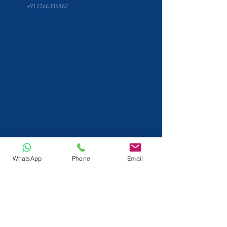
+912266336862
WhatsApp
Phone
Email