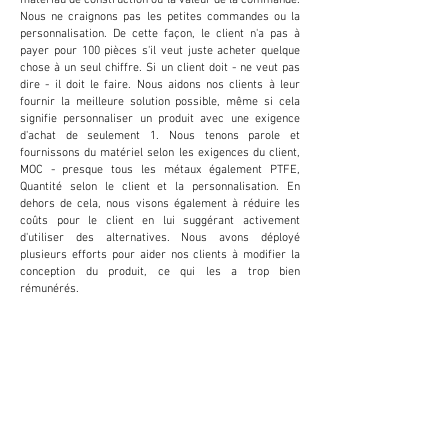
Nous ne craignons pas les petites commandes ou la
personnalisation. De cette façon, le client n'a pas à
payer pour 100 pièces s'il veut juste acheter quelque
chose à un seul chiffre. Si un client doit - ne veut pas
dire - il doit le faire. Nous aidons nos clients à leur
fournir la meilleure solution possible, même si cela
signifie personnaliser un produit avec une exigence
d'achat de seulement 1. Nous tenons parole et
fournissons du matériel selon les exigences du client,
MOC - presque tous les métaux également PTFE,
Quantité selon le client et la personnalisation. En
dehors de cela, nous visons également à réduire les
coûts pour le client en lui suggérant activement
d'utiliser des alternatives. Nous avons déployé
plusieurs efforts pour aider nos clients à modifier la
conception du produit, ce qui les a trop bien
rémunérés.
PERSONNALISATIO
N
Nous fournissons et acceptons la
personnalisation pour réduire les coûts et
augmenter la productivité du client. Cela s'avère
extrêmement bénéfique pour le client.