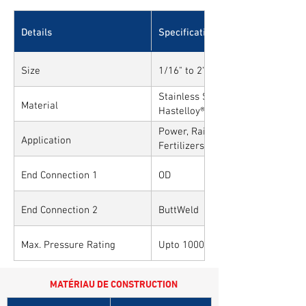
Details
Specifications
Size
1/16" to 2" and 1mm to 50mm
Stainless Steel, Carbon Steel, All
Material
Hastelloy®, Duplex, Super Duplex
Alloys
Power, Railways, Cement, Chemica
Application
Fertilizers, Turnkey & EPC, Defen
Sytems, Paper Mills etc.,
End Connection 1
OD
End Connection 2
ButtWeld
Max. Pressure Rating
Upto 10000PSI / 700BAR
MATÉRIAU DE CONSTRUCTION