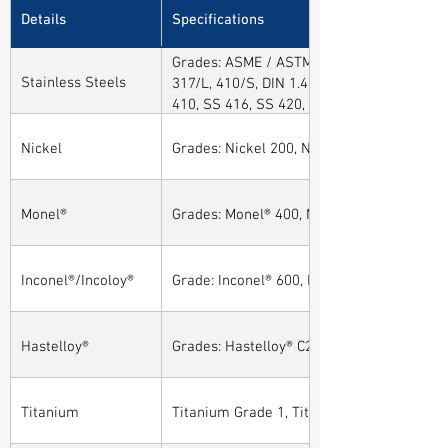
Details
Specifications
Grades: ASME / ASTM SA / A182 SA 304, 30
Stainless Steels
317/L, 410/S, DIN 1.4301, DIN1.4306, DIN 
410, SS 416, SS 420, SS 430, SS 904L, SS
Nickel
Grades: Nickel 200, Nickel 201
Monel®
Grades: Monel® 400, Monel® 401, Monel® 4
Inconel®/Incoloy®
Grade: Inconel® 600, Inconel® 601, Inconel®
Hastelloy®
Grades: Hastelloy® C276, Hastelloy® C22, H
Titanium
Titanium Grade 1, Titanium Grade 2, Tita