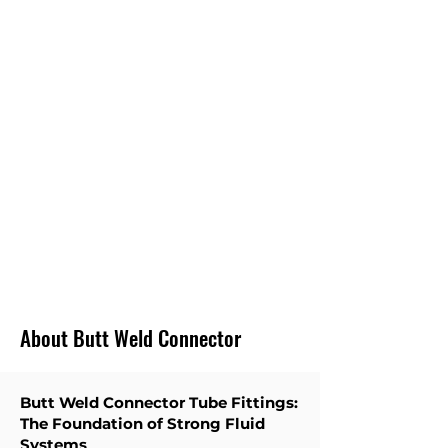
PETITES QUANTITÉS
Nous ne croyons pas à fournir un
approvisionnement minimum en fonction de nos
ventes. Nous fournissons plutôt de petites
quantités en fonction du budget du client. Et ne
pas créer d'inventaire inutile pour les clients.
LIVRAISON
RAPIDE
Nous fournissons le délai d'exécution minimum
pour la plupart des raccords de tubes.
About Butt Weld Connector
Butt Weld Connector Tube Fittings:
The Foundation of Strong Fluid
Systems