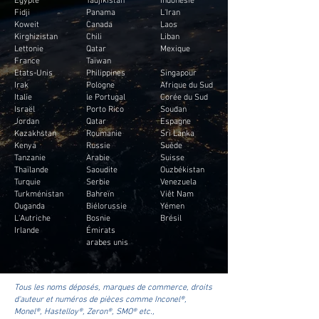
Fidji
Panama
L'Iran
Koweit
Canada
Laos
Kirghizistan
Chili
Liban
Lettonie
Qatar
Mexique
France
Taïwan
Etats-Unis
Philippines
Singapour
Irak
Pologne
Afrique du Sud
Italie
le Portugal
Corée du Sud
Israël
Porto Rico
Soudan
Jordan
Qatar
Espagne
Kazakhstan
Roumanie
Sri Lanka
Kenya
Russie
Suède
Tanzanie
Arabie
Suisse
Thaïlande
Saoudite
Ouzbékistan
Turquie
Serbie
Venezuela
Turkménistan
Bahreïn
Viêt Nam
Ouganda
Biélorussie
Yémen
L'Autriche
Bosnie
Brésil
Irlande
Émirats
arabes unis
Tous les noms déposés, marques de commerce, droits
d'auteur et numéros de pièces comme Inconel®,
Monel®, Hastelloy®, Zeron®, SMO® etc.,