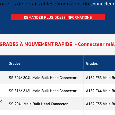
connecteur
r plus de détails et les dimensions du
DEMANDER PLUS D&#39;INFORMATIONS
GRADES À MOUVEMENT RAPIDE - Connecteur mâle 
Grades
Grades
SS 304/ 304L Male Bulk Head Connector
A182 F53 Male B
SS 316/ 316L Male Bulk Head Connector
A182 F44 Male B
ad
SS 904L Male Bulk Head Connector
A182 F55 Male B