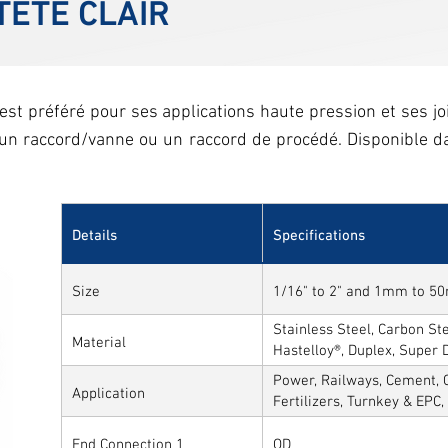
TÊTE CLAIR
est préféré pour ses applications haute pression et ses j
t un raccord/vanne ou un raccord de procédé. Disponible 
Details
Specifications
Size
1/16" to 2" and 1mm to 
Stainless Steel, Carbon Stee
Material
Hastelloy®, Duplex, Super 
Alloys
Power, Railways, Cement, C
Application
Fertilizers, Turnkey & EPC
Sytems, Paper Mills etc.,
End Connection 1
OD