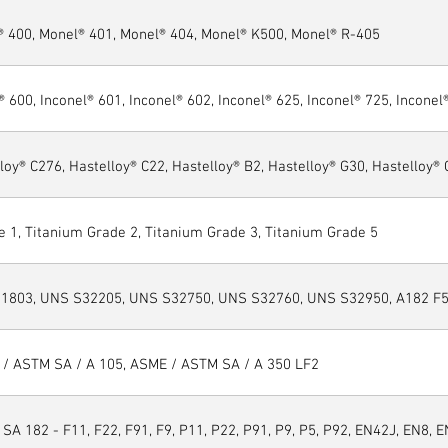
® 400, Monel® 401, Monel® 404, Monel® K500, Monel® R-405
® 600, Inconel® 601, Inconel® 602, Inconel® 625, Inconel® 725, Inconel
loy® C276, Hastelloy® C22, Hastelloy® B2, Hastelloy® G30, Hastelloy®
 1, Titanium Grade 2, Titanium Grade 3, Titanium Grade 5
1803, UNS S32205, UNS S32750, UNS S32760, UNS S32950, A182 F51
 / ASTM SA / A 105, ASME / ASTM SA / A 350 LF2
SA 182 - F11, F22, F91, F9, P11, P22, P91, P9, P5, P92, EN42J, EN8, E