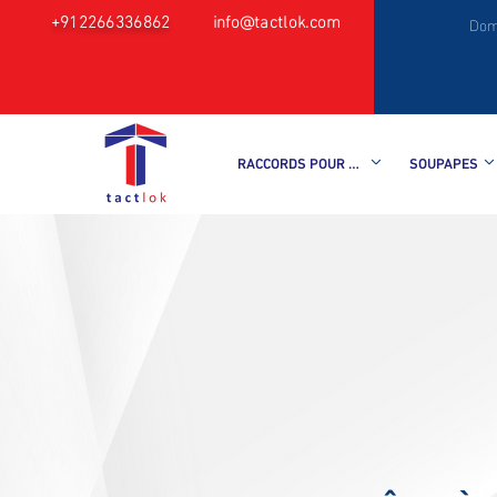
+912266336862
info@tactlok.com
Dom
RACCORDS POUR TUBES
SOUPAPES