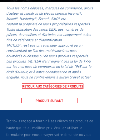
Tous les noms déposés, marques de commerce, droits
d'auteur et numéros de pièces comme Inconel®,
Monel®, Hastelloy®, Zeron®, SMO® etc.,
restent la propriété de leurs propriétaires respectifs.
Toute utilisation des noms OEM, des numéros de
pièces, de modèles et d'articles est uniquement à des
fins de référence et d'identification.
TACTLOK n'est pas un revendeur approuvé ou un
représentant de l'un des matériaux/marques
énumérés ci-dessus ou de leurs produits respectifs.
Les produits TACTLOK n'enfreignent pas la loi de 1995
sur les marques de commerce ou la loi de 1968 sur le
droit d'auteur, et à notre connaissance et après
enquête, nous ne contrevenons à aucun brevet actuel
RETOUR AUX CATÉGORIES DE PRODUITS
PRODUIT SUIVANT
Tactlok s'engage à fournir à ses clients des produits de
haute qualité au meilleur prix. Veuillez utiliser le
formulaire pour nous envoyer votre demande ou vous