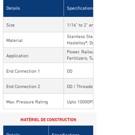
Details
Specifications
Size
1/16" to 2" and 1mm to 50mm
Stainless Steel, Carbon Steel, Alloy
Material
Hastelloy®, Duplex, Super Duplex 
Alloys
Power, Railways, Cement, Chemical
Application
Fertilizers, Turnkey & EPC, Defenc
Sytems, Paper Mills etc.,
End Connection 1
OD
End Connection 2
OD / Threaded / Other
Max. Pressure Rating
Upto 10000PSI / 700BAR
MATÉRIEL DE CONSTRUCTION
Details
Specifications