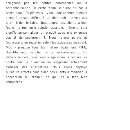
craignons pas les petites commandes ou la
personnalisation. De cette façon, le client n'a pas à
payer pour 100 pièces s'il veut juste acheter quelque
chose à un seul chiffre. Si un client doit - ne veut pas
dire - il doit le faire. Nous aidons nos clients à leur
fournir la meilleure solution possible, même si cela
signifie personnaliser un produit avec une exigence
d'achat de seulement 1. Nous tenons parole et
fournissons du matériel selon les exigences du client,
MOC - presque tous les métaux également PTFE,
Quantité selon le client et la personnalisation. En
dehors de cela, nous visons également à réduire les
coûts pour le client en lui suggérant activement
d'utiliser des alternatives. Nous avons déployé
plusieurs efforts pour aider nos clients à modifier la
conception du produit, ce qui les a trop bien
rémunérés.
PERSONNALISATIO
N
Nous fournissons et acceptons la
personnalisation pour réduire les coûts et
augmenter la productivité du client. Cela s'avère
extrêmement bénéfique pour le client.