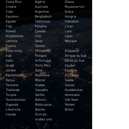
Costa Rica
Algérie
Ghana
Croatie
Australie
Royaume-Uni
Cuba
Argentine
Grèce
Equateur
Bengladesh
Hongrie
Egypte
Tadjikistan
Indonésie
Fidji
Panama
L'Iran
Koweit
Canada
Laos
Kirghizistan
Chili
Liban
Lettonie
Qatar
Mexique
France
Taïwan
Etats-Unis
Philippines
Singapour
Irak
Pologne
Afrique du Sud
Italie
le Portugal
Corée du Sud
Israël
Porto Rico
Soudan
Jordan
Qatar
Espagne
Kazakhstan
Roumanie
Sri Lanka
Kenya
Russie
Suède
Tanzanie
Arabie
Suisse
Thaïlande
Saoudite
Ouzbékistan
Turquie
Serbie
Venezuela
Turkménistan
Bahreïn
Viêt Nam
Ouganda
Biélorussie
Yémen
L'Autriche
Bosnie
Brésil
Irlande
Émirats
arabes unis