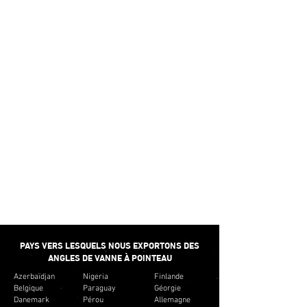
PETITES QUANTITÉS
Nous ne croyons pas à fournir un
approvisionnement minimum en fonction de nos
ventes. Nous fournissons plutôt de petites
quantités en fonction du budget du client. Et ne
pas créer d'inventaire inutile pour les clients.
LIVRAISON
RAPIDE
Nous fournissons le temps d'exécution minimum
pour la plupart des angles de vanne à pointeau.
PAYS VERS LESQUELS NOUS EXPORTONS DES
ANGLES DE VANNE À POINTEAU
Azerbaïdjan
Nigeria
Finlande
Belgique
Paraguay
Géorgie
Danemark
Pérou
Allemagne