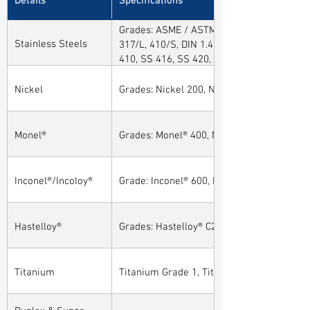
Grades: ASME / ASTM SA / A182 SA 304, 30
Stainless Steels
317/L, 410/S, DIN 1.4301, DIN1.4306, DIN 
410, SS 416, SS 420, SS 430, SS 904L, SS
Nickel
Grades: Nickel 200, Nickel 201
Monel®
Grades: Monel® 400, Monel® 401, Monel® 4
Inconel®/Incoloy®
Grade: Inconel® 600, Inconel® 601, Inconel®
Hastelloy®
Grades: Hastelloy® C276, Hastelloy® C22, H
Titanium
Titanium Grade 1, Titanium Grade 2, Tita
Duplex & Super