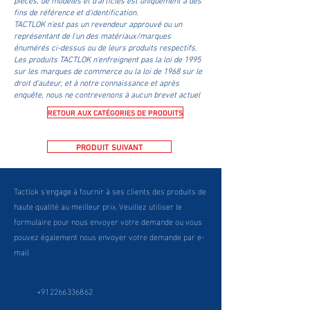
fins de référence et d'identification.
TACTLOK n'est pas un revendeur approuvé ou un
représentant de l'un des matériaux/marques
énumérés ci-dessus ou de leurs produits respectifs.
Les produits TACTLOK n'enfreignent pas la loi de 1995
sur les marques de commerce ou la loi de 1968 sur le
droit d'auteur, et à notre connaissance et après
enquête, nous ne contrevenons à aucun brevet actuel
RETOUR AUX CATÉGORIES DE PRODUITS
PRODUIT SUIVANT
Tactlok s'engage à fournir à ses clients des produits de
haute qualité au meilleur prix. Veuillez utiliser le
formulaire pour nous envoyer votre demande ou vous
pouvez également nous envoyer votre demande par e-
mail
+912266336862