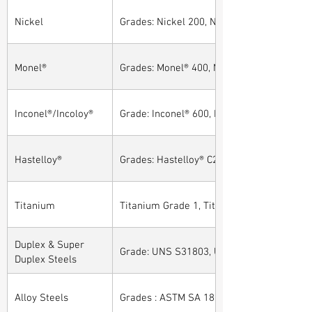
Nickel
Grades: Nickel 200, Nickel 201
Monel®
Grades: Monel® 400, Monel® 401, Monel® 4
Inconel®/Incoloy®
Grade: Inconel® 600, Inconel® 601, Inconel®
Hastelloy®
Grades: Hastelloy® C276, Hastelloy® C22, H
Titanium
Titanium Grade 1, Titanium Grade 2, Tita
Duplex & Super
Grade: UNS S31803, UNS S32205, UNS S32
Duplex Steels
Alloy Steels
Grades : ASTM SA 182 - F11, F22, F91, F9, 