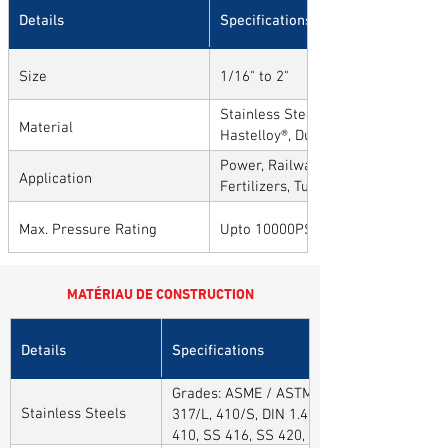
Details
Specifications
Size
1/16" to 2"
Stainless Steel, Carbon Steel, Alloy
Material
Hastelloy®, Duplex, Super Duplex ,
Alloys
Power, Railways, Cement, Chemical
Application
Fertilizers, Turnkey & EPC, Defenc
Sytems, Paper Mills etc.,
Max. Pressure Rating
Upto 10000PSI / 700BAR
MATÉRIAU DE CONSTRUCTION
Details
Specifications
Grades: ASME / ASTM SA / A182 SA 304, 30
Stainless Steels
317/L, 410/S, DIN 1.4301, DIN1.4306, DIN 
410, SS 416, SS 420, SS 430, SS 904L, SS