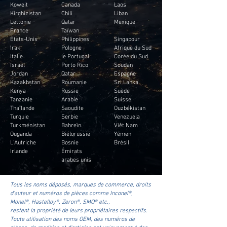
Koweit
Canada
Laos
Kirghizistan
Chili
Liban
Lettonie
Qatar
Mexique
France
Taïwan
Etats-Unis
Philippines
Singapour
Irak
Pologne
Afrique du Sud
Italie
le Portugal
Corée du Sud
Israël
Porto Rico
Soudan
Jordan
Qatar
Espagne
Kazakhstan
Roumanie
Sri Lanka
Kenya
Russie
Suède
Tanzanie
Arabie
Suisse
Thaïlande
Saoudite
Ouzbékistan
Turquie
Serbie
Venezuela
Turkménistan
Bahreïn
Viêt Nam
Ouganda
Biélorussie
Yémen
L'Autriche
Bosnie
Brésil
Irlande
Émirats
arabes unis
Tous les noms déposés, marques de commerce, droits
d'auteur et numéros de pièces comme Inconel®,
Monel®, Hastelloy®, Zeron®, SMO® etc.,
restent la propriété de leurs propriétaires respectifs.
Toute utilisation des noms OEM, des numéros de
pièces, de modèles et d'articles est uniquement à des