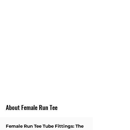
SMÅ KVANTITETER
Vi tror inte på att tillhandahålla ett minimiutbud
som passar vår försäljning. Vi tillhandahåller
snarare små kvantiteter för att passa kundens
budget. Och inte skapa onödiga lager för
kunderna.
SNABB
LEVERANS
Vi tillhandahåller den minsta omloppstiden för de
flesta av rörkopplingarna.
About Female Run Tee
Female Run Tee Tube Fittings: The