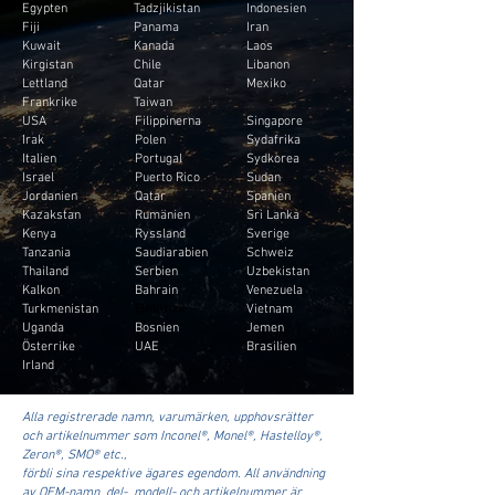
Egypten
Tadzjikistan
Indonesien
Fiji
Panama
Iran
Kuwait
Kanada
Laos
Kirgistan
Chile
Libanon
Lettland
Qatar
Mexiko
Frankrike
Taiwan
USA
Filippinerna
Singapore
Irak
Polen
Sydafrika
Italien
Portugal
Sydkorea
Israel
Puerto Rico
Sudan
Jordanien
Qatar
Spanien
Kazakstan
Rumänien
Sri Lanka
Kenya
Ryssland
Sverige
Tanzania
Saudiarabien
Schweiz
Thailand
Serbien
Uzbekistan
Kalkon
Bahrain
Venezuela
Turkmenistan
Vietnam
Belarus
Uganda
Bosnien
Jemen
Österrike
UAE
Brasilien
Irland
Alla registrerade namn, varumärken, upphovsrätter
och artikelnummer som Inconel®, Monel®, Hastelloy®,
Zeron®, SMO® etc.,
förbli sina respektive ägares egendom. All användning
av OEM-namn, del-, modell- och artikelnummer är