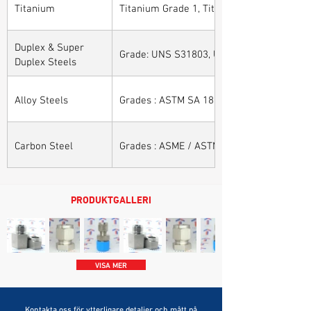
Titanium
Titanium Grade 1, Titanium Grade 2, Tita
Duplex & Super
Grade: UNS S31803, UNS S32205, UNS S32
Duplex Steels
Alloy Steels
Grades : ASTM SA 182 - F11, F22, F91, F9, 
Carbon Steel
Grades : ASME / ASTM SA / A 105, ASME /
PRODUKTGALLERI
VISA MER
Kontakta oss för ytterligare detaljer och mått på