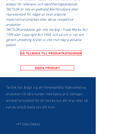
endast för referens- och identifieringsändamål.
TACTLOK är inte en godkänd återförsäljare eller
representant för något av ovan angivna
material/varumärken eller deras respektive
produkter.
TACTLOK-produkter gör inte intrång i Trade Marks Act
1995 eller Copyright Act 1968, och så vitt vi vet och
genom utredning bryter vi inte mot några aktuella
patent
GÅ TILLBAKA TILL PRODUKTKATEGORIER
NÄSTA PRODUKT
Tactlok har åtagit sig att tillhandahålla högkvalitativa
produkter till våra kunder med bästa pris. Vänligen
använd formuläret för att skicka oss ditt krav eller så
kan du också maila oss ditt krav
+912266336862