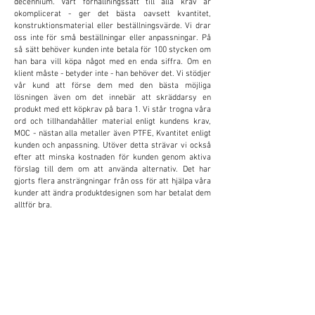
decennium. Vårt förhållningssätt till alla krav är
okomplicerat - ger det bästa oavsett kvantitet,
konstruktionsmaterial eller beställningsvärde. Vi drar
oss inte för små beställningar eller anpassningar. På
så sätt behöver kunden inte betala för 100 stycken om
han bara vill köpa något med en enda siffra. Om en
klient måste - betyder inte - han behöver det. Vi stödjer
vår kund att förse dem med den bästa möjliga
lösningen även om det innebär att skräddarsy en
produkt med ett köpkrav på bara 1. Vi står trogna våra
ord och tillhandahåller material enligt kundens krav,
MOC - nästan alla metaller även PTFE, Kvantitet enligt
kunden och anpassning. Utöver detta strävar vi också
efter att minska kostnaden för kunden genom aktiva
förslag till dem om att använda alternativ. Det har
gjorts flera ansträngningar från oss för att hjälpa våra
kunder att ändra produktdesignen som har betalat dem
alltför bra.
ANPASSNING
Vi tillhandahåller och accepterar anpassning för
att minska kostnaderna och öka produktiviteten
för kunden. Detta visar sig vara mycket
fördelaktigt för kunden.