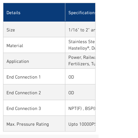
Details
Specifications
Size
1/16" to 2" and 1mm to 50mm
Stainless Steel, Carbon Steel, Alloy
Material
Hastelloy®, Duplex, Super Duplex 
Alloys
Power, Railways, Cement, Chemical
Application
Fertilizers, Turnkey & EPC, Defenc
Sytems, Paper Mills etc.,
End Connection 1
OD
End Connection 2
OD
End Connection 3
NPT(F) , BSP(F) , BSPT(F) and Othe
Max. Pressure Rating
Upto 10000PSI / 700BAR