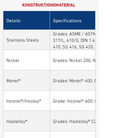
KONSTRUKTIONSMATERIAL
Details
Specifications
Grades: ASME / ASTM SA / A182 SA 304, 30
Stainless Steels
317/L, 410/S, DIN 1.4301, DIN1.4306, DIN 
410, SS 416, SS 420, SS 430, SS 904L, SS
Nickel
Grades: Nickel 200, Nickel 201
Monel®
Grades: Monel® 400, Monel® 401, Monel® 4
Inconel®/Incoloy®
Grade: Inconel® 600, Inconel® 601, Inconel®
Hastelloy®
Grades: Hastelloy® C276, Hastelloy® C22, H