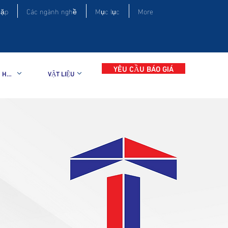
gặp
Các ngành nghề
Mục lục
More
YÊU CẦU BÁO GIÁ
NHIỀU SẢN PHẨM HƠN
VẬT LIỆU