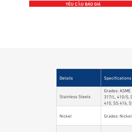
YÊU CẦU BÁO GIÁ
Details
Specifications
Grades: ASME /
Stainless Steels
317/L, 410/S, 
410, SS 416, 
Nickel
Grades: Nickel