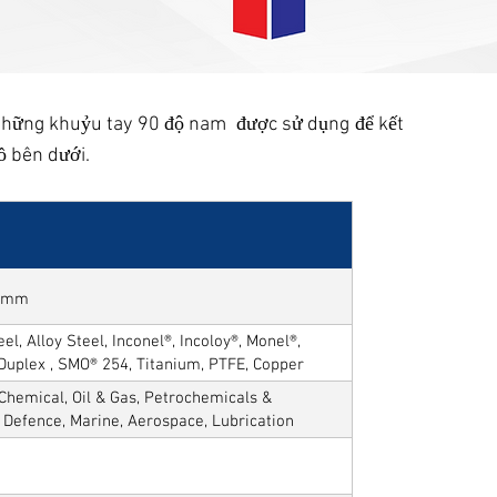
 Những khuỷu tay 90 độ nam được sử dụng để kết
ồ bên dưới.
50mm
el, Alloy Steel, Inconel®, Incoloy®, Monel®,
 Duplex , SMO® 254, Titanium, PTFE, Copper
Chemical, Oil & Gas, Petrochemicals &
, Defence, Marine, Aerospace, Lubrication