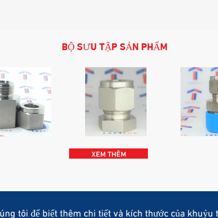
BỘ SƯU TẬP SẢN PHẨM
XEM THÊM
úng tôi để biết thêm chi tiết và kích thước của khuỷ