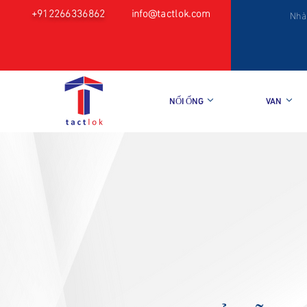
+912266336862
info@tactlok.com
Nhà
NỐI ỐNG
VAN