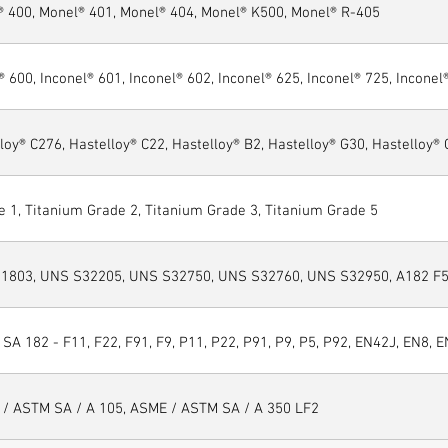
® 400, Monel® 401, Monel® 404, Monel® K500, Monel® R-405
® 600, Inconel® 601, Inconel® 602, Inconel® 625, Inconel® 725, Inconel
loy® C276, Hastelloy® C22, Hastelloy® B2, Hastelloy® G30, Hastelloy®
 1, Titanium Grade 2, Titanium Grade 3, Titanium Grade 5
1803, UNS S32205, UNS S32750, UNS S32760, UNS S32950, A182 F51
SA 182 - F11, F22, F91, F9, P11, P22, P91, P9, P5, P92, EN42J, EN8, E
 / ASTM SA / A 105, ASME / ASTM SA / A 350 LF2