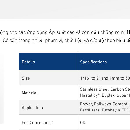
ộng cho các ứng dụng Áp suất cao và con dấu chống rò rỉ.
. Có sẵn trong nhiều phạm vi, chất liệu và cấp độ theo biểu đ
Details
Specifications
Size
1/16" to 2" and 1mm to 
Stainless Steel, Carbon Ste
Material
Hastelloy®, Duplex, Super
Alloys
Power, Railways, Cement, 
Application
Fertilizers, Turnkey & EPC
Sytems, Paper Mills etc.,
End Connection 1
OD