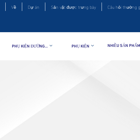
Về
Dự án
Sản vật được trưng bày
Câu hỏi thường 
PHỤ KIỆN ĐƯỜNG ỐNG
PHỤ KIỆN