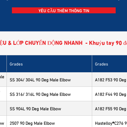
YÊU CẦU THÊM THÔNG TIN
IỆU & LỚP CHUYỂN ĐỘNG NHANH - Khuỷu tay 90 
Grades
Grades
ale
SS 304/ 304L 90 Deg Male Elbow
A182 F53 90 Deg
e
SS 316/ 316L 90 Deg Male Elbow
A182 F44 90 Deg
SS 904L 90 Deg Male Elbow
A182 F55 90 Deg
bow
2507 90 Deg Male Elbow
Hastelloy®C276 