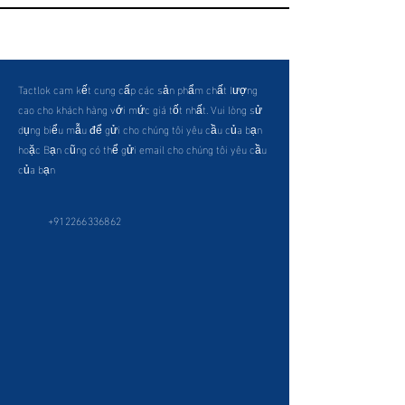
Tactlok cam kết cung cấp các sản phẩm chất lượng
cao cho khách hàng với mức giá tốt nhất. Vui lòng sử
dụng biểu mẫu để gửi cho chúng tôi yêu cầu của bạn
hoặc Bạn cũng có thể gửi email cho chúng tôi yêu cầu
của bạn
+912266336862