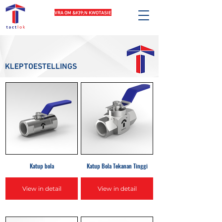
VRA OM &#39;N KWOTASIE
KLEPTOESTELLINGS
Katup bola
Katup Bola Tekanan Tinggi
View in detail
View in detail