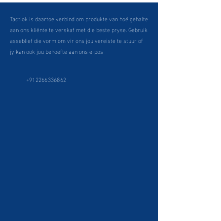
Tactlok is daartoe verbind om produkte van hoë gehalte
aan ons kliënte te verskaf met die beste pryse. Gebruik
asseblief die vorm om vir ons jou vereiste te stuur of
jy kan ook jou behoefte aan ons e-pos
+912266336862