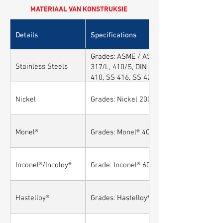
MATERIAAL VAN KONSTRUKSIE
Details
Specifications
Grades: ASME / ASTM SA / A182 SA 304, 3
Stainless Steels
317/L, 410/S, DIN 1.4301, DIN1.4306, DIN
410, SS 416, SS 420, SS 430, SS 904L, 
Nickel
Grades: Nickel 200, Nickel 201
Monel®
Grades: Monel® 400, Monel® 401, Monel®
Inconel®/Incoloy®
Grade: Inconel® 600, Inconel® 601, Incone
Hastelloy®
Grades: Hastelloy® C276, Hastelloy® C22,