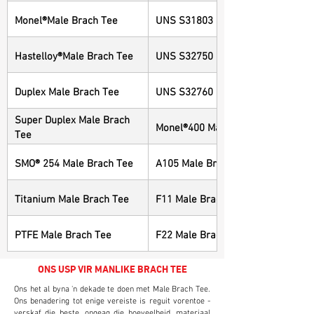
Monel®Male Brach Tee
UNS S31803 Male Brach Tee
Hastelloy®Male Brach Tee
UNS S32750 Male Brach Tee
Duplex Male Brach Tee
UNS S32760 Male Brach Tee
Super Duplex Male Brach
Monel®400 Male Brach Tee
Tee
SMO® 254 Male Brach Tee
A105 Male Brach Tee
Titanium Male Brach Tee
F11 Male Brach Tee
PTFE Male Brach Tee
F22 Male Brach Tee
ONS USP VIR MANLIKE BRACH TEE
Ons het al byna 'n dekade te doen met Male Brach Tee.
Ons benadering tot enige vereiste is reguit vorentoe -
verskaf die beste, ongeag die hoeveelheid, materiaal