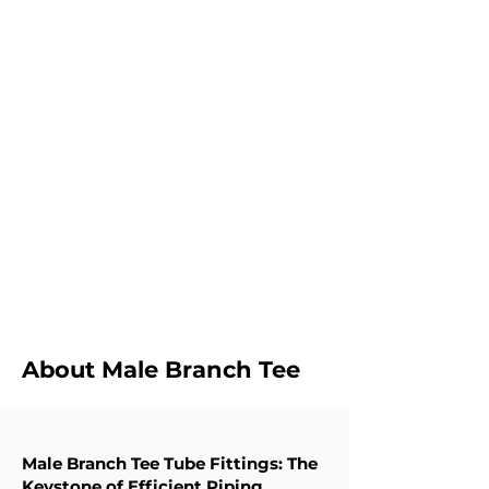
KLEIN HOEVEELHEDE
Ons glo nie daaraan om 'n minimum aanbod te
verskaf wat by ons verkope pas nie. Ons verskaf
eerder klein hoeveelhede om by die kliënt se
begroting te pas. En skep nie onnodige voorraad
vir die kliënte nie.
VINNIGE
AFLEWERING
Ons voorsien die minimum omkeertyd vir die
meeste van die buistoebehore.
About Male Branch Tee
Male Branch Tee Tube Fittings: The
Keystone of Efficient Piping