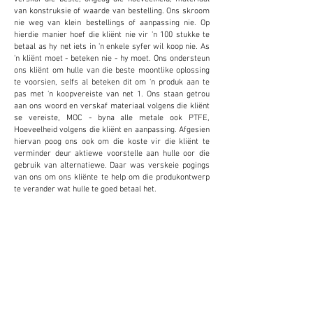
van konstruksie of waarde van bestelling. Ons skroom
nie weg van klein bestellings of aanpassing nie. Op
hierdie manier hoef die kliënt nie vir 'n 100 stukke te
betaal as hy net iets in 'n enkele syfer wil koop nie. As
'n kliënt moet - beteken nie - hy moet. Ons ondersteun
ons kliënt om hulle van die beste moontlike oplossing
te voorsien, selfs al beteken dit om 'n produk aan te
pas met 'n koopvereiste van net 1. Ons staan getrou
aan ons woord en verskaf materiaal volgens die kliënt
se vereiste, MOC - byna alle metale ook PTFE,
Hoeveelheid volgens die kliënt en aanpassing. Afgesien
hiervan poog ons ook om die koste vir die kliënt te
verminder deur aktiewe voorstelle aan hulle oor die
gebruik van alternatiewe. Daar was verskeie pogings
van ons om ons kliënte te help om die produkontwerp
te verander wat hulle te goed betaal het.
AANPASSING
Ons verskaf en aanvaar aanpassing om koste te
verminder en produktiwiteit vir die kliënt te
verhoog. Dit blyk uiters voordelig vir die kliënt te
wees.