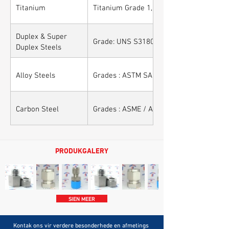
Titanium
Titanium Grade 1, Titanium Grade 2, Tit
Duplex & Super
Grade: UNS S31803, UNS S32205, UNS S
Duplex Steels
Alloy Steels
Grades : ASTM SA 182 - F11, F22, F91, F9,
Carbon Steel
Grades : ASME / ASTM SA / A 105, ASME
PRODUKGALERY
SIEN MEER
Kontak ons vir verdere besonderhede en afmetings