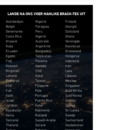
LANDE NA ONS VOER MANLIKE BRACH-TES UIT
Azerbeidjan
Nigerië
Finland
België
Paraguay
Georgië
Denemarke
Peru
Duitsland
Costa Rica
Algerië
Ghana
Kroasië
Australië
Verenigde
Kuba
Argentinië
Koninkryk
Ecuador
Bangladesj
Griekeland
Egipte
Tadjikistan
Hongarye
Fidji
Panama
Indonesië
Koeweit
Kanada
Iran
Kirgistan
Chili
Laos
Letland
Katar
Libanon
Frankryk
Taiwan
Mexiko
VSA
Filippyne
Singapoer
Irak
Pole
Suid-Afrika
Italië
Portugal
Suid-Korea
Israel
Puerto Rico
Soedan
Jordaan
Katar
Spanje
Kasakstan
Roemenië
Sri Lanka
Kenia
Rusland
Swede
Tanzanië
Saoedi-Arabië
Switserland
Thailand
Serwië
Oesbekistan
Turkye
Bahrein
Venezuela