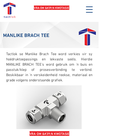
VRA OM &#39;N KWOTASIE
MANLIKE BRACH TEE
Tactlok se Manlike Brach Tee word verkies vir sy
hoëdruktoepassings en lekvaste seëls. Hierdie
MANLIKE BRACH TEE's word gebruik om 'n buis en
passtuk/klep of prosesverbinding te verbind.
Beskikbaar in 'n verskeidenheid reekse, materiaal en
grade volgens onderstaande grafiek.
VRA OM &#39;N KWOTASIE