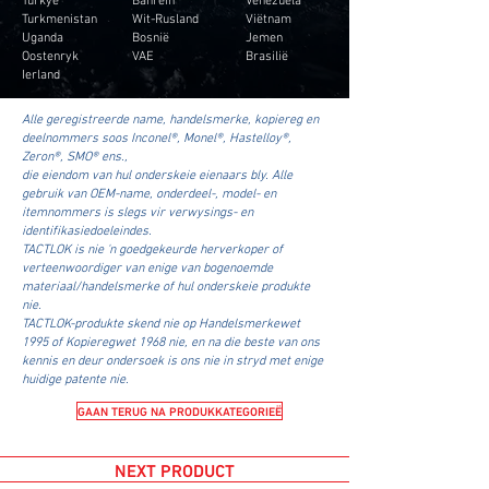
Turkmenistan
Wit-Rusland
Viëtnam
Uganda
Bosnië
Jemen
Oostenryk
VAE
Brasilië
Ierland
Alle geregistreerde name, handelsmerke, kopiereg en
deelnommers soos Inconel®, Monel®, Hastelloy®,
Zeron®, SMO® ens.,
die eiendom van hul onderskeie eienaars bly. Alle
gebruik van OEM-name, onderdeel-, model- en
itemnommers is slegs vir verwysings- en
identifikasiedoeleindes.
TACTLOK is nie 'n goedgekeurde herverkoper of
verteenwoordiger van enige van bogenoemde
materiaal/handelsmerke of hul onderskeie produkte
nie.
TACTLOK-produkte skend nie op Handelsmerkewet
1995 of Kopieregwet 1968 nie, en na die beste van ons
kennis en deur ondersoek is ons nie in stryd met enige
huidige patente nie.
GAAN TERUG NA PRODUKKATEGORIEË
NEXT PRODUCT