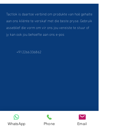
Tactlok is daartoe verbind om produkte van hoë gehalte
aan ons kliënte te verskaf met die beste pryse. Gebruik
asseblief die vorm om vir ons jou vereiste te stuur of
jy kan ook jou behoefte aan ons e-pos
+912266336862
WhatsApp
Phone
Email