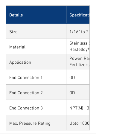
Details
Specifications
Size
1/16" to 2" and 1mm to 50mm
Stainless Steel, Carbon Steel, All
Material
Hastelloy®, Duplex, Super Duplex
Alloys
Power, Railways, Cement, Chemica
Application
Fertilizers, Turnkey & EPC, Defen
Sytems, Paper Mills etc.,
End Connection 1
OD
End Connection 2
OD
End Connection 3
NPT(M) , BSP(M) , BSPT(M) and Ot
Max. Pressure Rating
Upto 10000PSI / 700BAR