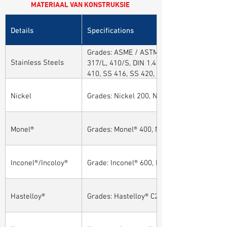
MATERIAAL VAN KONSTRUKSIE
Details
Specifications
Grades: ASME / ASTM SA / A182 SA 304, 30
Stainless Steels
317/L, 410/S, DIN 1.4301, DIN1.4306, DIN 
410, SS 416, SS 420, SS 430, SS 904L, SS
Nickel
Grades: Nickel 200, Nickel 201
Monel®
Grades: Monel® 400, Monel® 401, Monel® 4
Inconel®/Incoloy®
Grade: Inconel® 600, Inconel® 601, Inconel®
Hastelloy®
Grades: Hastelloy® C276, Hastelloy® C22, H