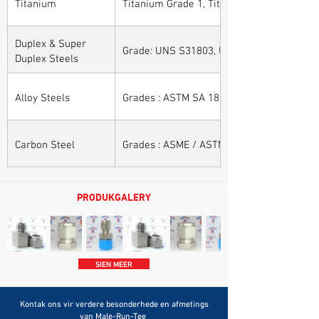
Titanium
Titanium Grade 1, Titanium Grade 2, Tita
Duplex & Super
Grade: UNS S31803, UNS S32205, UNS S32
Duplex Steels
Alloy Steels
Grades : ASTM SA 182 - F11, F22, F91, F9, 
Carbon Steel
Grades : ASME / ASTM SA / A 105, ASME /
PRODUKGALERY
SIEN MEER
Kontak ons vir verdere besonderhede en afmetings
van Male-Run-Tee