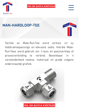
VRA OM &#39;N KWOTASIE
MAN-HARDLOOP-TEE
Tactlok se Male-Run-Tee word verkies vir sy
hoëdruktoepassings en lekvaste seëls. Hierdie Male-
Run-Tees word gebruik om 'n buis en passtuk/klep of
prosesverbinding te verbind. Beskikbaar in 'n
verskeidenheid reekse, materiaal en grade volgens
onderstaande grafiek.
VRA OM &#39;N KWOTASIE