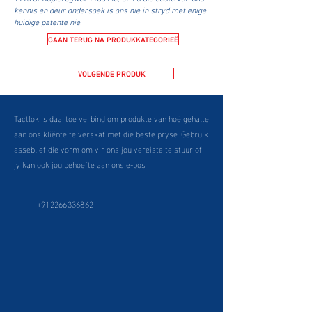
kennis en deur ondersoek is ons nie in stryd met enige
huidige patente nie.
GAAN TERUG NA PRODUKKATEGORIEË
VOLGENDE PRODUK
Tactlok is daartoe verbind om produkte van hoë gehalte
aan ons kliënte te verskaf met die beste pryse. Gebruik
asseblief die vorm om vir ons jou vereiste te stuur of
jy kan ook jou behoefte aan ons e-pos
+912266336862