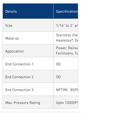
Details
Specifications
Size
1/16" to 2" and 1mm to 50mm
Stainless Steel, Carbon Steel, Alloy
Material
Hastelloy®, Duplex, Super Duplex 
Alloys
Power, Railways, Cement, Chemical
Application
Fertilizers, Turnkey & EPC, Defenc
Sytems, Paper Mills etc.,
End Connection 1
OD
End Connection 2
OD
End Connection 3
NPT(M) , BSP(M) , BSPT(M) and Oth
Max. Pressure Rating
Upto 10000PSI / 700BAR