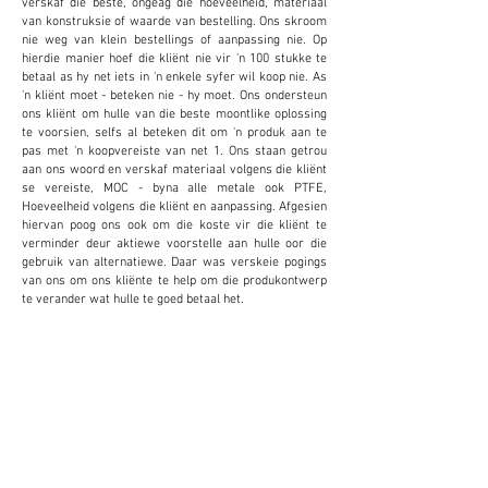
verskaf die beste, ongeag die hoeveelheid, materiaal
van konstruksie of waarde van bestelling. Ons skroom
nie weg van klein bestellings of aanpassing nie. Op
hierdie manier hoef die kliënt nie vir 'n 100 stukke te
betaal as hy net iets in 'n enkele syfer wil koop nie. As
'n kliënt moet - beteken nie - hy moet. Ons ondersteun
ons kliënt om hulle van die beste moontlike oplossing
te voorsien, selfs al beteken dit om 'n produk aan te
pas met 'n koopvereiste van net 1. Ons staan getrou
aan ons woord en verskaf materiaal volgens die kliënt
se vereiste, MOC - byna alle metale ook PTFE,
Hoeveelheid volgens die kliënt en aanpassing. Afgesien
hiervan poog ons ook om die koste vir die kliënt te
verminder deur aktiewe voorstelle aan hulle oor die
gebruik van alternatiewe. Daar was verskeie pogings
van ons om ons kliënte te help om die produkontwerp
te verander wat hulle te goed betaal het.
AANPASSING
Ons verskaf en aanvaar aanpassing om koste te
verminder en produktiwiteit vir die kliënt te
verhoog. Dit blyk uiters voordelig vir die kliënt te
wees.