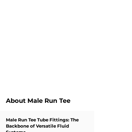
KLEIN HOEVEELHEDE
Ons glo nie daaraan om 'n minimum aanbod te
verskaf wat by ons verkope pas nie. Ons verskaf
eerder klein hoeveelhede om by die kliënt se
begroting te pas. En skep nie onnodige voorraad
vir die kliënte nie.
VINNIGE
AFLEWERING
Ons voorsien die minimum omkeertyd vir die
meeste van die buistoebehore.
About Male Run Tee
Male Run Tee Tube Fittings: The
Backbone of Versatile Fluid