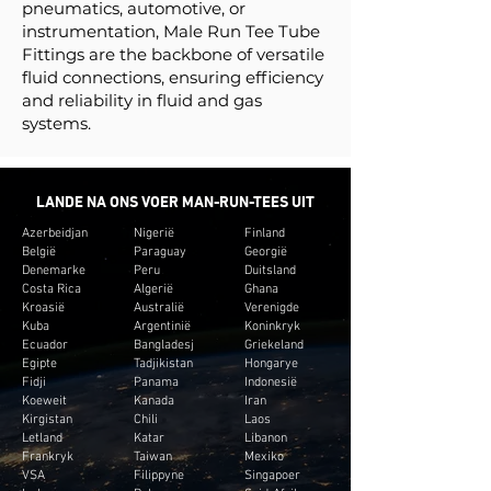
pneumatics, automotive, or
instrumentation, Male Run Tee Tube
Fittings are the backbone of versatile
fluid connections, ensuring efficiency
and reliability in fluid and gas
systems.
LANDE NA ONS VOER MAN-RUN-TEES UIT
Azerbeidjan
Nigerië
Finland
België
Paraguay
Georgië
Denemarke
Peru
Duitsland
Costa Rica
Algerië
Ghana
Kroasië
Australië
Verenigde
Kuba
Argentinië
Koninkryk
Ecuador
Bangladesj
Griekeland
Egipte
Tadjikistan
Hongarye
Fidji
Panama
Indonesië
Koeweit
Kanada
Iran
Kirgistan
Chili
Laos
Letland
Katar
Libanon
Frankryk
Taiwan
Mexiko
VSA
Filippyne
Singapoer