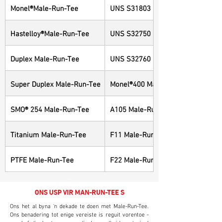
Monel®Male-Run-Tee
UNS S31803 Male-Run-Tee
Hastelloy®Male-Run-Tee
UNS S32750 Male-Run-Tee
Duplex Male-Run-Tee
UNS S32760 Male-Run-Tee
Super Duplex Male-Run-Tee
Monel®400 Male-Run-Tee
SMO® 254 Male-Run-Tee
A105 Male-Run-Tee
Titanium Male-Run-Tee
F11 Male-Run-Tee
PTFE Male-Run-Tee
F22 Male-Run-Tee
ONS USP VIR MAN-RUN-TEE S
Ons het al byna 'n dekade te doen met Male-Run-Tee.
Ons benadering tot enige vereiste is reguit vorentoe -