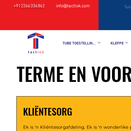
+912266336862
info@tactlok.com
Tuis
TUBE TOESTELLINGS
KLEPPE
TERME EN VOO
KLIËNTESORG
Ek is 'n Kliëntesorgafdeling. Ek is 'n wonderlike