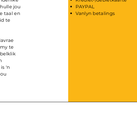
hulle jou
PAYPAL
e taal en
Vanlyn betalings
id te
Navrae
 my te
belklik
n
is 'n
jou