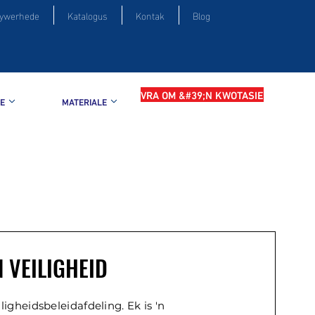
ywerhede
Katalogus
Kontak
Blog
VRA OM &#39;N KWOTASIE
E
MATERIALE
 VEILIGHEID
iligheidsbeleidafdeling. Ek is 'n