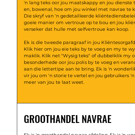
'n lang teks oor jou maatskappy en jou dienste t
en, bowenal, hoe om jou winkel met navrae te 
Die skryf van 'n gedetailleerde kliëntediensbelei
goeie manier om vertroue op te bou en jou klië
verseker dat hulle met selfvertroue kan koop.
Ek is die tweede paragraaf in jou Kliëntesorgafd
Klik hier om jou eie teks by te voeg en my te wys
maklik. Klik net "Wysig teks" of dubbelklik my
besonderhede oor jou polis by te voeg en veran
aan die lettertipe aan te bring. Ek is 'n wonderl
vir jou om 'n storie te vertel en jou gebruikers 'n
meer van jou te laat weet.
GROOTHANDEL NAVRAE
Ek is 'n groothandel navrae afdeling. Ek is 'n wo