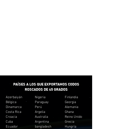
CANTIDADES
No creemos en proporcionar un suministro
mínimo para satisfacer nuestras ventas.
Preferimos proporcionar pequeñas cantidades
para adaptarnos al presupuesto del cliente. Y no
crear inventario innecesario para los clientes.
ENTREGA RÁPIDA
Brindamos el tiempo de respuesta mínimo para
la mayoría de los accesorios de tubería.
PAÍSES A LOS QUE EXPORTAMOS CODOS
ROSCADOS DE 45 GRADOS
Azerbaiyán
Nigeria
Finlandia
Bélgica
Paraguay
Georgia
Dinamarca
Perú
Alemania
Costa Rica
Argelia
Ghana
Croacia
Australia
Reino Unido
Cuba
Argentina
Grecia
Ecuador
bangladesh
Hungría