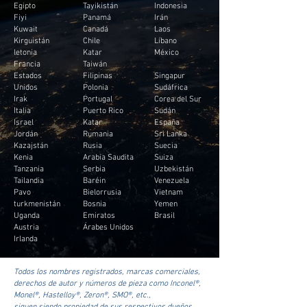
Egipto
Tayikistán
Indonesia
Fiyi
Panamá
Irán
Kuwait
Canadá
Laos
Kirguistán
Chile
Líbano
letonia
Katar
México
Francia
Taiwán
Estados
Filipinas
Singapur
Unidos
Polonia
Sudáfrica
Irak
Portugal
Corea del Sur
Italia
Puerto Rico
Sudán
Israel
Katar
España
Jordán
Rumania
Sri Lanka
Kazajstán
Rusia
Suecia
Kenia
Arabia Saudita
Suiza
Tanzania
Serbia
Uzbekistán
Tailandia
Baréin
Venezuela
Pavo
Bielorrusia
Vietnam
turkmenistán
Bosnia
Yemen
Uganda
Emiratos
Brasil
Austria
Árabes Unidos
Irlanda
Todos los nombres registrados, marcas comerciales,
derechos de autor y números de pieza como Inconel®,
Monel®, Hastelloy®, Zeron®, SMO®, etc.,
siguen siendo propiedad de sus respectivos dueños.