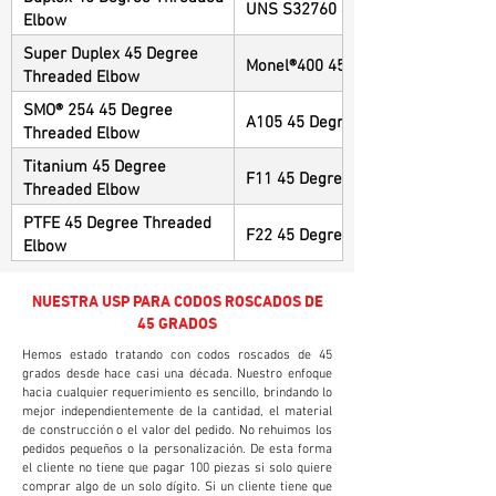
UNS S32760 45 Degree Threaded 
Elbow
Super Duplex 45 Degree
Monel®400 45 Degree Threaded E
Threaded Elbow
SMO® 254 45 Degree
A105 45 Degree Threaded Elbow
Threaded Elbow
Titanium 45 Degree
F11 45 Degree Threaded Elbow
Threaded Elbow
PTFE 45 Degree Threaded
F22 45 Degree Threaded Elbow
Elbow
NUESTRA USP PARA CODOS ROSCADOS DE
45 GRADOS
Hemos estado tratando con codos roscados de 45
grados desde hace casi una década. Nuestro enfoque
hacia cualquier requerimiento es sencillo, brindando lo
mejor independientemente de la cantidad, el material
de construcción o el valor del pedido. No rehuimos los
pedidos pequeños o la personalización. De esta forma
el cliente no tiene que pagar 100 piezas si solo quiere
comprar algo de un solo dígito. Si un cliente tiene que