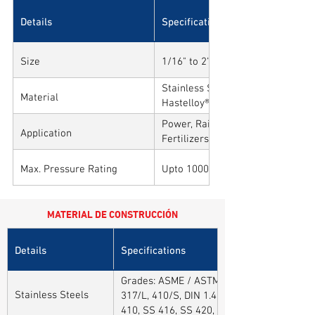
Details
Specifications
Size
1/16" to 2"
Stainless Steel, Carbon Steel, All
Material
Hastelloy®, Duplex, Super Duplex
Alloys
Power, Railways, Cement, Chemica
Application
Fertilizers, Turnkey & EPC, Defen
Sytems, Paper Mills etc.,
Max. Pressure Rating
Upto 10000PSI / 700BAR
MATERIAL DE CONSTRUCCIÓN
Details
Specifications
Grades: ASME / ASTM SA / A182 SA 304, 30
Stainless Steels
317/L, 410/S, DIN 1.4301, DIN1.4306, DIN 
410, SS 416, SS 420, SS 430, SS 904L, SS