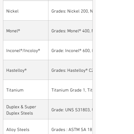
Nickel
Grades: Nickel 200, Nickel 201
Monel®
Grades: Monel® 400, Monel® 401, Monel® 4
Inconel®/Incoloy®
Grade: Inconel® 600, Inconel® 601, Inconel®
Hastelloy®
Grades: Hastelloy® C276, Hastelloy® C22, H
Titanium
Titanium Grade 1, Titanium Grade 2, Tita
Duplex & Super
Grade: UNS S31803, UNS S32205, UNS S32
Duplex Steels
Alloy Steels
Grades : ASTM SA 182 - F11, F22, F91, F9, 