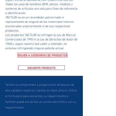
Todos los usos de nombres OEM, piezas, modelos y
números de artículos son solo para fines de referencia
e identificación.
TACTLOK no es un revendedor patrocinado ni
representante de ninguno de los materiales/marcas
enumerados anteriormente ni de sus respectivos
productos.
Los productos TACTLOK no infringen la Ley de Marcas
Comerciales de 1995 ni la Ley de Derechos de Autor de
1968 y, según nuestro leal saber y entender, no
estamos infringiendo ninguna patente actual.
VOLVER A CATEGORÍAS DE PRODUCTOS
SIGUIENTE PRODUCTO
Tactlok se compromete a proporcionar productos de
alta calidad a nuestros clientes al mejor precio. Utilice
el formulario para enviarnos su requerimiento o
también puede enviarnos un correo electrónico con su
requerimiento