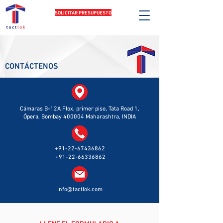
SOLICITAR PRESUPUESTO
CONTÁCTENOS
Cámaras B-12A Flox,
primer piso, Tata Road 1,
Ópera, Bombay 400004 Maharashtra, INDIA
+91-22-67436862
+91-22-66336862
info@tactlok.com
LLENE EL FORMULARIO A