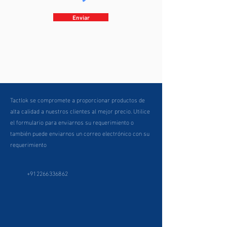
Enviar
Tactlok se compromete a proporcionar productos de
alta calidad a nuestros clientes al mejor precio. Utilice
el formulario para enviarnos su requerimiento o
también puede enviarnos un correo electrónico con su
requerimiento
+912266336862