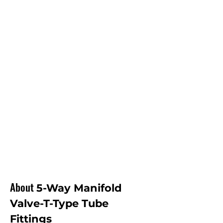
beneficioso para el cliente.
PEQUEÑAS
CANTIDADES
No creemos en proporcionar un suministro
mínimo para satisfacer nuestras ventas.
Preferimos proporcionar pequeñas cantidades
para adaptarnos al presupuesto del cliente. Y no
crear inventario innecesario para los clientes.
ENTREGA RÁPIDA
Brindamos el tiempo de respuesta mínimo para
la mayoría de las válvulas de manifold tipo T de 5
vías.
About
5-Way Manifold
Valve-T-Type Tube
Fittings