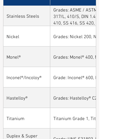
Grades: ASME / ASTM SA / A182 SA 304, 30
Stainless Steels
317/L, 410/S, DIN 1.4301, DIN1.4306, DIN 
410, SS 416, SS 420, SS 430, SS 904L, SS
Nickel
Grades: Nickel 200, Nickel 201
Monel®
Grades: Monel® 400, Monel® 401, Monel® 4
Inconel®/Incoloy®
Grade: Inconel® 600, Inconel® 601, Inconel®
Hastelloy®
Grades: Hastelloy® C276, Hastelloy® C22, H
Titanium
Titanium Grade 1, Titanium Grade 2, Tita
Duplex & Super
Grade: UNS S31803, UNS S32205, UNS S32