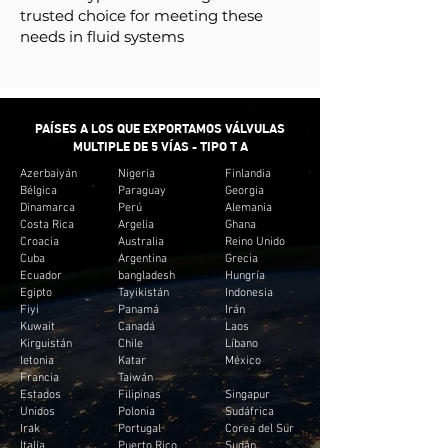
trusted choice for meeting these
needs in fluid systems
PAÍSES A LOS QUE EXPORTAMOS VÁLVULAS
MULTIPLE DE 5 VÍAS - TIPO T A
Azerbaiyán
Nigeria
Finlandia
Bélgica
Paraguay
Georgia
Dinamarca
Perú
Alemania
Costa Rica
Argelia
Ghana
Croacia
Australia
Reino Unido
Cuba
Argentina
Grecia
Ecuador
bangladesh
Hungría
Egipto
Tayikistán
Indonesia
Fiyi
Panamá
Irán
Kuwait
Canadá
Laos
Kirguistán
Chile
Líbano
letonia
Katar
México
Francia
Taiwán
Estados
Filipinas
Singapur
Unidos
Polonia
Sudáfrica
Irak
Portugal
Corea del Sur
Italia
Puerto Rico
Sudán