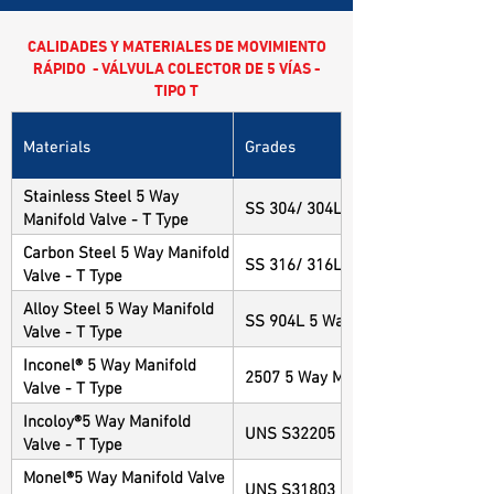
CALIDADES Y MATERIALES DE MOVIMIENTO
RÁPIDO - VÁLVULA COLECTOR DE 5 VÍAS -
TIPO T
Materials
Grades
Stainless Steel 5 Way
SS 304/ 304L 5 Way Manifold Valve
Manifold Valve - T Type
Carbon Steel 5 Way Manifold
SS 316/ 316L 5 Way Manifold Valve
Valve - T Type
Alloy Steel 5 Way Manifold
SS 904L 5 Way Manifold Valve - T 
Valve - T Type
Inconel® 5 Way Manifold
2507 5 Way Manifold Valve - T Typ
Valve - T Type
Incoloy®5 Way Manifold
UNS S32205 5 Way Manifold Valve 
Valve - T Type
Monel®5 Way Manifold Valve
UNS S31803 5 Way Manifold Valve 