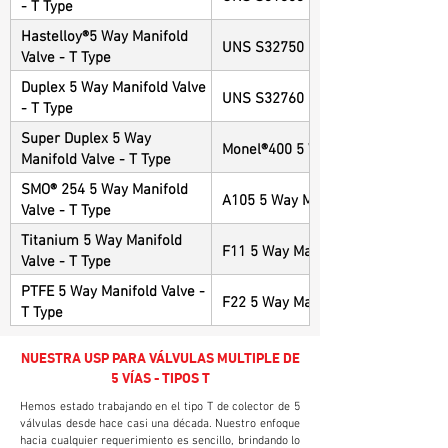
- T Type
Hastelloy®5 Way Manifold
UNS S32750 5 Way Manifold Valve 
Valve - T Type
Duplex 5 Way Manifold Valve
UNS S32760 5 Way Manifold Valve 
- T Type
Super Duplex 5 Way
Monel®400 5 Way Manifold Valve - 
Manifold Valve - T Type
SMO® 254 5 Way Manifold
A105 5 Way Manifold Valve - T Typ
Valve - T Type
Titanium 5 Way Manifold
F11 5 Way Manifold Valve - T Type
Valve - T Type
PTFE 5 Way Manifold Valve -
F22 5 Way Manifold Valve - T Type
T Type
NUESTRA USP PARA VÁLVULAS MULTIPLE DE
5 VÍAS - TIPOS T
Hemos estado trabajando en el tipo T de colector de 5
válvulas desde hace casi una década. Nuestro enfoque
hacia cualquier requerimiento es sencillo, brindando lo