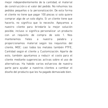
mejor independientemente de la cantidad, el material
de construcción o el valor del pedido. No rehuimos los
pedidos pequeños o la personalización. De esta forma
el cliente no tiene que pagar 100 piezas si solo quiere
comprar algo de un solo dígito. Si un cliente tiene que
hacerlo, no significa que lo necesite. Apoyamos a
nuestro cliente para brindarle la mejor solución
posible, incluso si significa personalizar un producto
con un requisito de compra de solo 1. Nos
mantenemos fieles a nuestra palabra y
proporcionamos material según los requisitos del
cliente, MOC: casi todos los metales también PTFE,
Cantidad según el cliente y Customización. Aparte de
esto, también apuntamos a reducir el costo para el
cliente mediante sugerencias activas sobre el uso de
alternativas. Ha habido varios esfuerzos de nuestra
parte para ayudar a nuestros clientes a cambiar el
diseño del producto que les ha pagado demasiado bien.
PERSONALIZACIÓN
Brindamos y aceptamos personalización para
reducir costos y aumentar la productividad para
el cliente. Esto demuestra ser extremadamente