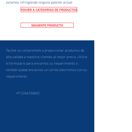
estamos infringiendo ninguna patente actual.
VOLVER A CATEGORÍAS DE PRODUCTOS
SIGUIENTE PRODUCTO
Tactlok se compromete a proporcionar productos de
alta calidad a nuestros clientes al mejor precio. Utilice
el formulario para enviarnos su requerimiento o
también puede enviarnos un correo electrónico con su
requerimiento
+912266336862