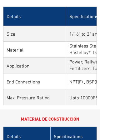
Details
Specifications
Size
1/16" to 2" and 1mm to 50mm
Stainless Steel, Carbon Steel, Alloy
Material
Hastelloy®, Duplex, Super Duplex 
Alloys
Power, Railways, Cement, Chemical
Application
Fertilizers, Turnkey & EPC, Defenc
Sytems, Paper Mills etc.,
End Connections
NPT(F) , BSP(F) , BSPT(F) and Othe
Max. Pressure Rating
Upto 10000PSI / 700BAR
MATERIAL DE CONSTRUCCIÓN
Details
Specifications