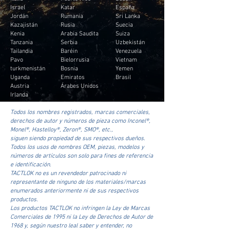
Israel
Katar
España
Jordán
Rumania
Sri Lanka
Kazajistán
Rusia
Suecia
Kenia
Arabia Saudita
Suiza
Tanzania
Serbia
Uzbekistán
Tailandia
Baréin
Venezuela
Pavo
Bielorrusia
Vietnam
turkmenistán
Bosnia
Yemen
Uganda
Emiratos
Brasil
Austria
Árabes Unidos
Irlanda
Todos los nombres registrados, marcas comerciales,
derechos de autor y números de pieza como Inconel®,
Monel®, Hastelloy®, Zeron®, SMO®, etc.,
siguen siendo propiedad de sus respectivos dueños.
Todos los usos de nombres OEM, piezas, modelos y
números de artículos son solo para fines de referencia
e identificación.
TACTLOK no es un revendedor patrocinado ni
representante de ninguno de los materiales/marcas
enumerados anteriormente ni de sus respectivos
productos.
Los productos TACTLOK no infringen la Ley de Marcas
Comerciales de 1995 ni la Ley de Derechos de Autor de
1968 y, según nuestro leal saber y entender, no