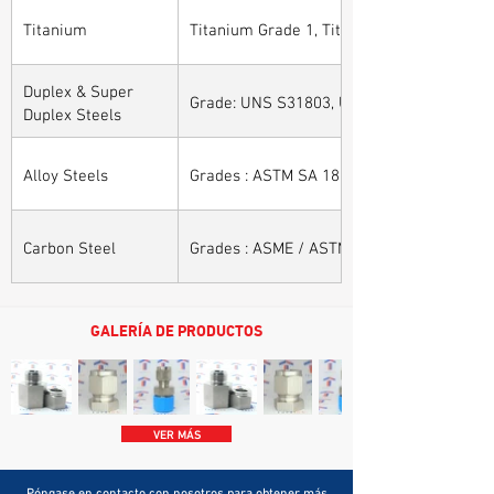
Titanium
Titanium Grade 1, Titanium Grade 2, Tita
Duplex & Super
Grade: UNS S31803, UNS S32205, UNS S32
Duplex Steels
Alloy Steels
Grades : ASTM SA 182 - F11, F22, F91, F9, 
Carbon Steel
Grades : ASME / ASTM SA / A 105, ASME /
GALERÍA DE PRODUCTOS
VER MÁS
Póngase en contacto con nosotros para obtener más