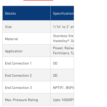
Details
Specifications
Size
1/16" to 2" and 1mm to 50mm
Stainless Steel, Carbon Steel, Alloy
Material
Hastelloy®, Duplex, Super Duplex 
Alloys
Power, Railways, Cement, Chemical
Application
Fertilizers, Turnkey & EPC, Defenc
Sytems, Paper Mills etc.,
End Connection 1
OD
End Connection 2
OD
End Connection 3
NPT(F) , BSP(F) , BSPT(F) and Othe
Max. Pressure Rating
Upto 10000PSI / 700BAR