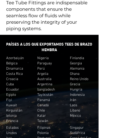
Tee Tube Fittings are indispensable
components that ensure the
seamless flow of fluids while
preserving the integrity of your
piping systems.
PAÍSES A LOS QUE EXPORTAMOS TEES DE BRAZO
HEMBRA
Azerbaiyán
Nigeria
Finlandia
Bélgica
Paraguay
Georgia
Dinamarca
Perú
Alemania
Costa Rica
Argelia
Ghana
Croacia
Australia
Reino Unido
Cuba
Argentina
Grecia
Ecuador
bangladesh
Hungría
Egipto
Tayikistán
Indonesia
Fiyi
Panamá
Irán
Kuwait
Canadá
Laos
Kirguistán
Chile
Líbano
letonia
Katar
México
Francia
Taiwán
Estados
Filipinas
Singapur
Unidos
Polonia
Sudáfrica
Irak
Portugal
Corea del Sur