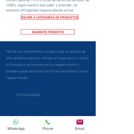
1968 y, según nuestro leal saber y entender, no
estamos infringiendo ninguna patente actual.
VOLVER A CATEGORÍAS DE PRODUCTOS
SIGUIENTE PRODUCTO
Tactlok se compromete a proporcionar productos de
alta calidad a nuestros clientes al mejor precio. Utilice
el formulario para enviarnos su requerimiento o
también puede enviarnos un correo electrónico con su
requerimiento
+912266336862
WhatsApp
Phone
Email