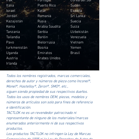
Italia
Puerto Rico
Sudán
Israel
Katar
España
Jordán
Rumania
Sri Lanka
Kazajistán
Rusia
Suecia
Kenia
Arabia Saudita
Suiza
Tanzania
Serbia
Uzbekistán
Tailandia
Baréin
Venezuela
Pavo
Bielorrusia
Vietnam
turkmenistán
Bosnia
Yemen
Uganda
Emiratos
Brasil
Austria
Árabes Unidos
Irlanda
Todos los nombres registrados, marcas comerciales,
derechos de autor y números de pieza como Inconel®,
Monel®, Hastelloy®, Zeron®, SMO®, etc.,
siguen siendo propiedad de sus respectivos dueños.
Todos los usos de nombres OEM, piezas, modelos y
números de artículos son solo para fines de referencia
e identificación.
TACTLOK no es un revendedor patrocinado ni
representante de ninguno de los materiales/marcas
enumerados anteriormente ni de sus respectivos
productos.
Los productos TACTLOK no infringen la Ley de Marcas
Comerciales de 1995 ni la Ley de Derechos de Autor de