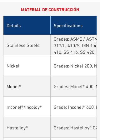
MATERIAL DE CONSTRUCCIÓN
Details
Specifications
Grades: ASME / ASTM SA / A182 SA 304, 30
Stainless Steels
317/L, 410/S, DIN 1.4301, DIN1.4306, DIN 
410, SS 416, SS 420, SS 430, SS 904L, SS
Nickel
Grades: Nickel 200, Nickel 201
Monel®
Grades: Monel® 400, Monel® 401, Monel® 4
Inconel®/Incoloy®
Grade: Inconel® 600, Inconel® 601, Inconel®
Hastelloy®
Grades: Hastelloy® C276, Hastelloy® C22, H