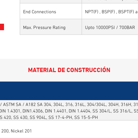
Sytems, Paper Mills etc.,
End Connections
NPT(F) , BSP(F) , BSPT(F) 
Max. Pressure Rating
Upto 10000PSI / 700BAR
MATERIAL DE CONSTRUCCIÓN
/ ASTM SA / A182 SA 304, 304L, 316, 316L, 304/304L, 304H, 316H, 316
DIN 1.4301, DIN1.4306, DIN 1.4401, DIN 1.4404, SS 304/L, SS 316/L, 
SS 420, SS 430, SS 904L, SS 17-4-PH, SS 15-5-PH
 200, Nickel 201