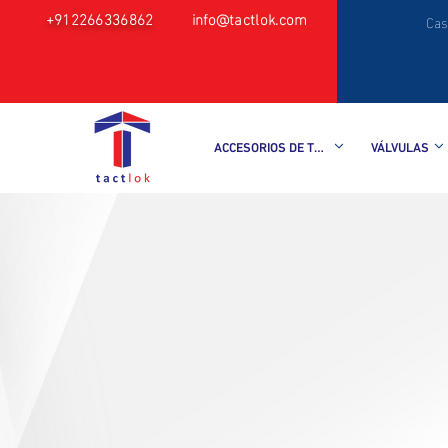
+912266336862
info@tactlok.com
Cas
ACCESORIOS DE TUBO
VÁLVULAS