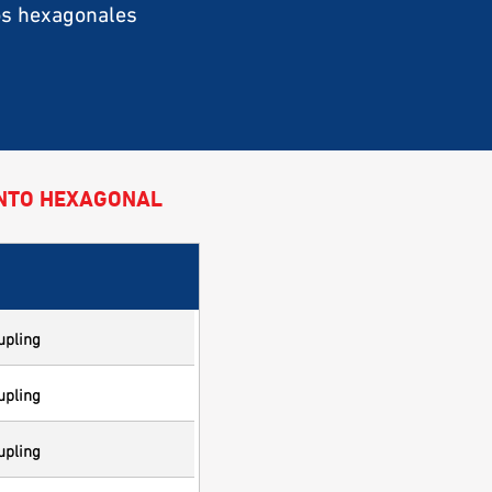
os hexagonales
ENTO HEXAGONAL
upling
upling
upling