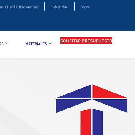
untas más frecuentes
Industrias
More
SOLICITAR PRESUPUESTO
OS
MATERIALES