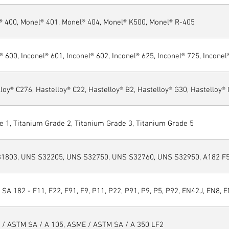
® 400, Monel® 401, Monel® 404, Monel® K500, Monel® R-405
® 600, Inconel® 601, Inconel® 602, Inconel® 625, Inconel® 725, Inconel
loy® C276, Hastelloy® C22, Hastelloy® B2, Hastelloy® G30, Hastelloy®
e 1, Titanium Grade 2, Titanium Grade 3, Titanium Grade 5
1803, UNS S32205, UNS S32750, UNS S32760, UNS S32950, A182 F51
SA 182 - F11, F22, F91, F9, P11, P22, P91, P9, P5, P92, EN42J, EN8, E
 / ASTM SA / A 105, ASME / ASTM SA / A 350 LF2