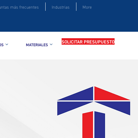
untas más frecuentes
Industrias
More
SOLICITAR PRESUPUESTO
OS
MATERIALES