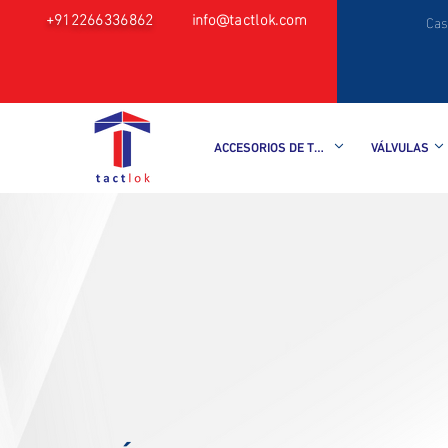
+912266336862
info@tactlok.com
Cas
ACCESORIOS DE TUBO
VÁLVULAS