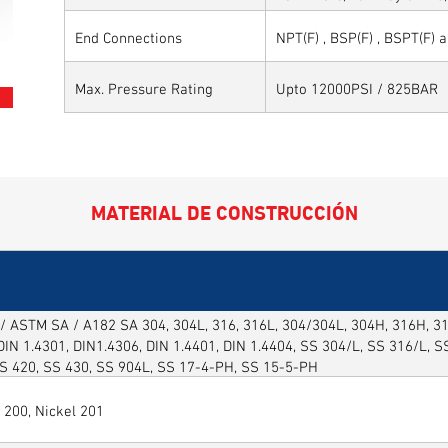
Sytems, Paper Mills etc.,
End Connections
NPT(F) , BSP(F) , BSPT(F) 
Max. Pressure Rating
Upto 12000PSI / 825BAR
MATERIAL DE CONSTRUCCIÓN
/ ASTM SA / A182 SA 304, 304L, 316, 316L, 304/304L, 304H, 316H, 316
DIN 1.4301, DIN1.4306, DIN 1.4401, DIN 1.4404, SS 304/L, SS 316/L, 
SS 420, SS 430, SS 904L, SS 17-4-PH, SS 15-5-PH
 200, Nickel 201