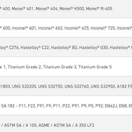
® 400, Monel® 401, Monel® 404, Monel® K500, Monel® R-405
® 600, Inconel® 601, Inconel® 602, Inconel® 625, Inconel® 725, Inconel
loy® C276, Hastelloy® C22, Hastelloy® B2, Hastelloy® G30, Hastelloy®
e 1, Titanium Grade 2, Titanium Grade 3, Titanium Grade 5
1803, UNS S32205, UNS S32750, UNS S32760, UNS S32950, A182 F51
SA 182 - F11, F22, F91, F9, P11, P22, P91, P9, P5, P92, EN42J, EN8, E
 / ASTM SA / A 105, ASME / ASTM SA / A 350 LF2