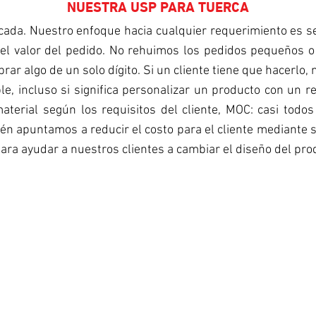
NUESTRA USP PARA TUERCA
ada. Nuestro enfoque hacia cualquier requerimiento es s
 el valor del pedido. No rehuimos los pedidos pequeños o 
rar algo de un solo dígito. Si un cliente tiene que hacerlo,
ible, incluso si significa personalizar un producto con u
aterial según los requisitos del cliente, MOC: casi tod
ién apuntamos a reducir el costo para el cliente mediante s
para ayudar a nuestros clientes a cambiar el diseño del p
PEQUEÑAS CANTIDADES
No creemos en proporcionar un suministro
mínimo para satisfacer nuestras ventas.
Preferimos proporcionar pequeñas