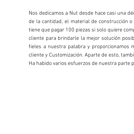
Nos dedicamos a Nut desde hace casi una déc
de la cantidad, el material de construcción o
tiene que pagar 100 piezas si solo quiere comp
cliente para brindarle la mejor solución pos
fieles a nuestra palabra y proporcionamos m
cliente y Customización. Aparte de esto, tamb
Ha habido varios esfuerzos de nuestra parte 
PERSONALIZACIÓN
Brindamos y aceptamos personalización
para reducir costos y aumentar la
productividad para el cliente. Esto