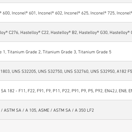
® 600, Inconel® 601, Inconel® 602, Inconel® 625, Inconel® 725, Inconel
loy® C276, Hastelloy® C22, Hastelloy® B2, Hastelloy® G30, Hastelloy®
 1, Titanium Grade 2, Titanium Grade 3, Titanium Grade 5
1803, UNS S32205, UNS S32750, UNS S32760, UNS S32950, A182 F51
SA 182 - F11, F22, F91, F9, P11, P22, P91, P9, P5, P92, EN42J, EN8, E
 / ASTM SA / A 105, ASME / ASTM SA / A 350 LF2