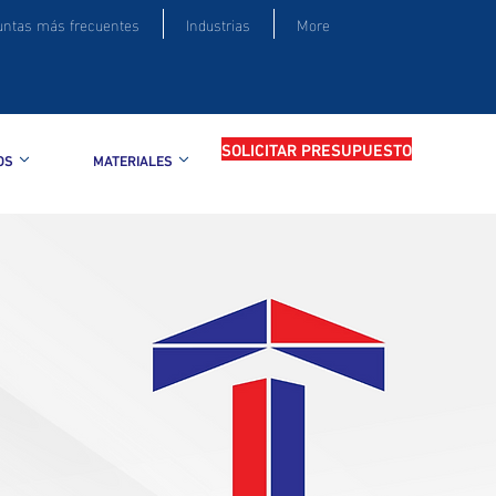
untas más frecuentes
Industrias
More
SOLICITAR PRESUPUESTO
OS
MATERIALES