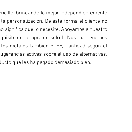
encillo, brindando lo mejor independientemente
la personalización. De esta forma el cliente no
 no significa que lo necesite. Apoyamos a nuestro
n requisito de compra de solo 1. Nos mantenemos
os los metales también PTFE, Cantidad según el
ugerencias activas sobre el uso de alternativas.
roducto que les ha pagado demasiado bien.
ENTREGA RÁPIDA
Brindamos el tiempo de respuesta mínimo
para la mayoría de los accesorios para
tubos.