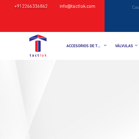
+912266336862
info@tactlok.com
Cas
ACCESORIOS DE TUBO
VÁLVULAS