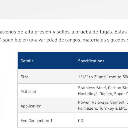
caciones de alta presión y sellos a prueba de fugas. Esta
Disponible en una variedad de rangos, materiales y grados s
Details
Specifications
Size
1/16" to 2" and 1mm to 
Stainless Steel, Carbon Stee
Material
Hastelloy®, Duplex, Super 
Alloys
Power, Railways, Cement, C
Application
Fertilizers, Turnkey & EPC
Sytems, Paper Mills etc.,
End Connection 1
OD