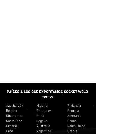
PEQUEÑAS
CANTIDADES
No creemos en proporcionar un suministro
mínimo para satisfacer nuestras ventas.
Preferimos proporcionar pequeñas cantidades
para adaptarnos al presupuesto del cliente. Y no
crear inventario innecesario para los clientes.
ENTREGA RÁPIDA
Brindamos el tiempo de respuesta mínimo para
la mayoría de los accesorios de tubería.
PAÍSES A LOS QUE EXPORTAMOS SOCKET WELD
CROSS
Azerbaiyán
Nigeria
Finlandia
Bélgica
Paraguay
Georgia
Dinamarca
Perú
Alemania
Costa Rica
Argelia
Ghana
Croacia
Australia
Reino Unido
Cuba
Argentina
Grecia