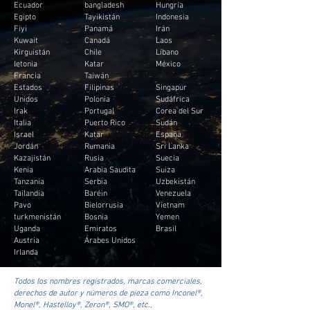
Ecuador
bangladesh
Hungría
Egipto
Tayikistán
Indonesia
Fiyi
Panamá
Irán
Kuwait
Canadá
Laos
Kirguistán
Chile
Líbano
letonia
Katar
México
Francia
Taiwán
Estados
Filipinas
Singapur
Unidos
Polonia
Sudáfrica
Irak
Portugal
Corea del Sur
Italia
Puerto Rico
Sudán
Israel
Katar
España
Jordán
Rumania
Sri Lanka
Kazajistán
Rusia
Suecia
Kenia
Arabia Saudita
Suiza
Tanzania
Serbia
Uzbekistán
Tailandia
Baréin
Venezuela
Pavo
Bielorrusia
Vietnam
turkmenistán
Bosnia
Yemen
Uganda
Emiratos
Brasil
Austria
Árabes Unidos
Irlanda
Todos los nombres registrados, marcas comerciales,
derechos de autor y números de pieza como Inconel®,
Monel®, Hastelloy®, Zeron®, SMO®, etc.,