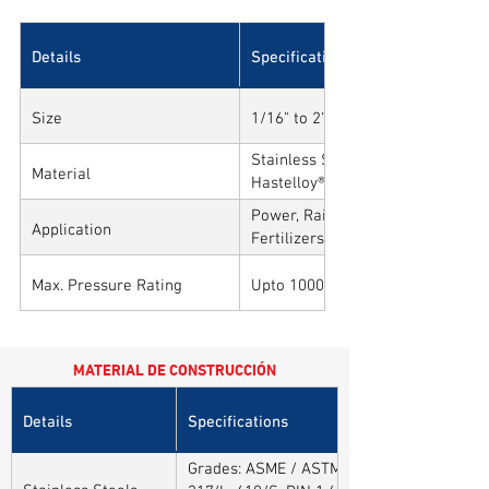
Details
Specifications
Size
1/16" to 2"
Stainless Steel, Carbon Steel, All
Material
Hastelloy®, Duplex, Super Duplex
Alloys
Power, Railways, Cement, Chemica
Application
Fertilizers, Turnkey & EPC, Defen
Sytems, Paper Mills etc.,
Max. Pressure Rating
Upto 10000PSI / 700BAR
MATERIAL DE CONSTRUCCIÓN
Details
Specifications
Grades: ASME / ASTM SA / A182 SA 304, 30
Stainless Steels