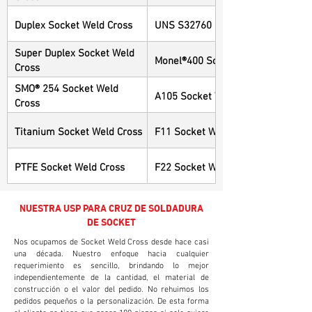
Duplex Socket Weld Cross
UNS S32760 Socket Weld Cross
Super Duplex Socket Weld
Monel®400 Socket Weld Cross
Cross
SMO® 254 Socket Weld
A105 Socket Weld Cross
Cross
Titanium Socket Weld Cross
F11 Socket Weld Cross
PTFE Socket Weld Cross
F22 Socket Weld Cross
NUESTRA USP PARA CRUZ DE SOLDADURA
DE SOCKET
Nos ocupamos de Socket Weld Cross desde hace casi
una década. Nuestro enfoque hacia cualquier
requerimiento es sencillo, brindando lo mejor
independientemente de la cantidad, el material de
construcción o el valor del pedido. No rehuimos los
pedidos pequeños o la personalización. De esta forma
el cliente no tiene que pagar 100 piezas si solo quiere