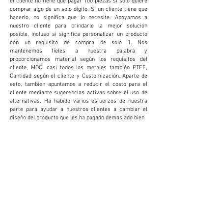
comprar algo de un solo dígito. Si un cliente tiene que
hacerlo, no significa que lo necesite. Apoyamos a
nuestro cliente para brindarle la mejor solución
posible, incluso si significa personalizar un producto
con un requisito de compra de solo 1. Nos
mantenemos fieles a nuestra palabra y
proporcionamos material según los requisitos del
cliente, MOC: casi todos los metales también PTFE,
Cantidad según el cliente y Customización. Aparte de
esto, también apuntamos a reducir el costo para el
cliente mediante sugerencias activas sobre el uso de
alternativas. Ha habido varios esfuerzos de nuestra
parte para ayudar a nuestros clientes a cambiar el
diseño del producto que les ha pagado demasiado bien.
PERSONALIZACIÓN
Brindamos y aceptamos personalización para
reducir costos y aumentar la productividad para
el cliente. Esto demuestra ser extremadamente
beneficioso para el cliente.