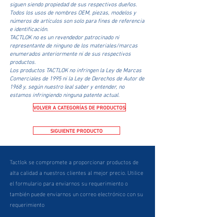
siguen siendo propiedad de sus respectivos dueños.
Todos los usos de nombres OEM, piezas, modelos y
números de artículos son solo para fines de referencia
e identificación.
TACTLOK no es un revendedor patrocinado ni
representante de ninguno de los materiales/marcas
enumerados anteriormente ni de sus respectivos
productos.
Los productos TACTLOK no infringen la Ley de Marcas
Comerciales de 1995 ni la Ley de Derechos de Autor de
1968 y, según nuestro leal saber y entender, no
estamos infringiendo ninguna patente actual.
VOLVER A CATEGORÍAS DE PRODUCTOS
SIGUIENTE PRODUCTO
Tactlok se compromete a proporcionar productos de
alta calidad a nuestros clientes al mejor precio. Utilice
el formulario para enviarnos su requerimiento o
también puede enviarnos un correo electrónico con su
requerimiento