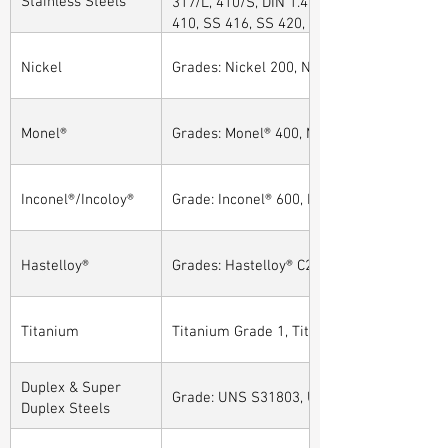
317/L, 410/S, DIN 1.4301, DIN1.4306, DIN 
410, SS 416, SS 420, SS 430, SS 904L, SS
Nickel
Grades: Nickel 200, Nickel 201
Monel®
Grades: Monel® 400, Monel® 401, Monel® 4
Inconel®/Incoloy®
Grade: Inconel® 600, Inconel® 601, Inconel®
Hastelloy®
Grades: Hastelloy® C276, Hastelloy® C22, H
Titanium
Titanium Grade 1, Titanium Grade 2, Tita
Duplex & Super
Grade: UNS S31803, UNS S32205, UNS S32
Duplex Steels