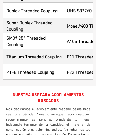
Duplex Threaded Coupling
UNS S32760 Threaded Coupling
Super Duplex Threaded
Monel®400 Threaded Coupling
Coupling
SMO® 254 Threaded
A105 Threaded Coupling
Coupling
Titanium Threaded Coupling
F11 Threaded Coupling
PTFE Threaded Coupling
F22 Threaded Coupling
NUESTRA USP PARA ACOPLAMIENTOS
ROSCADOS
Nos dedicamos al acoplamiento roscado desde hace
casi una década. Nuestro enfoque hacia cualquier
requerimiento es sencillo, brindando lo mejor
independientemente de la cantidad, el material de
construcción o el valor del pedido. No rehuimos los
pedidos pequeños o la personalización. De esta forma