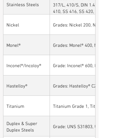
Stainless Steels
317/L, 410/S, DIN 1.4301, DIN1.4306, DIN 
410, SS 416, SS 420, SS 430, SS 904L, SS
Nickel
Grades: Nickel 200, Nickel 201
Monel®
Grades: Monel® 400, Monel® 401, Monel® 4
Inconel®/Incoloy®
Grade: Inconel® 600, Inconel® 601, Inconel®
Hastelloy®
Grades: Hastelloy® C276, Hastelloy® C22, H
Titanium
Titanium Grade 1, Titanium Grade 2, Tita
Duplex & Super
Grade: UNS S31803, UNS S32205, UNS S32
Duplex Steels