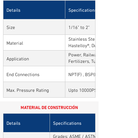
Details
Specifications
Size
1/16" to 2"
Stainless Steel, Carbon Steel, Alloy
Material
Hastelloy®, Duplex, Super Duplex 
Alloys
Power, Railways, Cement, Chemical
Application
Fertilizers, Turnkey & EPC, Defenc
Sytems, Paper Mills etc.,
End Connections
NPT(F) , BSP(F) , BSPT(F) and Othe
Max. Pressure Rating
Upto 10000PSI / 700BAR
MATERIAL DE CONSTRUCCIÓN
Details
Specifications
Grades: ASME / ASTM SA / A182 SA 304, 30