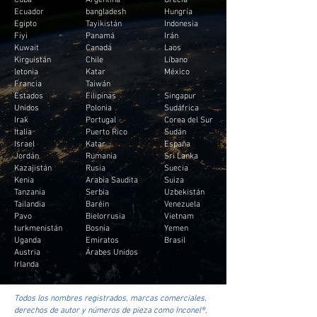
Ecuador
bangladesh
Hungría
Egipto
Tayikistán
Indonesia
Fiyi
Panamá
Irán
Kuwait
Canadá
Laos
Kirguistán
Chile
Líbano
letonia
Katar
México
Francia
Taiwán
Estados
Filipinas
Singapur
Unidos
Polonia
Sudáfrica
Irak
Portugal
Corea del Sur
Italia
Puerto Rico
Sudán
Israel
Katar
España
Jordán
Rumania
Sri Lanka
Kazajistán
Rusia
Suecia
Kenia
Arabia Saudita
Suiza
Tanzania
Serbia
Uzbekistán
Tailandia
Baréin
Venezuela
Pavo
Bielorrusia
Vietnam
turkmenistán
Bosnia
Yemen
Uganda
Emiratos
Brasil
Austria
Árabes Unidos
Irlanda
Todos los nombres registrados, marcas comerciales,
derechos de autor y números de pieza como Inconel®,