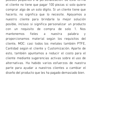
el cliente no tiene que pagar 100 piezas si solo quiere
comprar algo de un solo dígito. Si un cliente tiene que
hacerlo, no significa que lo necesite. Apoyamos a
nuestro cliente para brindarle la mejor solución
posible, incluso si significa personalizar un producto
con un requisito de compra de solo 1. Nos
mantenemos fieles a nuestra palabra y
proporcionamos material según los requisitos del
cliente, MOC: casi todos los metales también PTFE,
Cantidad según el cliente y Customización. Aparte de
esto, también apuntamos a reducir el costo para el
cliente mediante sugerencias activas sobre el uso de
alternativas. Ha habido varios esfuerzos de nuestra
parte para ayudar a nuestros clientes a cambiar el
diseño del producto que les ha pagado demasiado bien.
PERSONALIZACIÓN
Brindamos y aceptamos personalización para
reducir costos y aumentar la productividad para
el cliente. Esto demuestra ser extremadamente
beneficioso para el cliente.