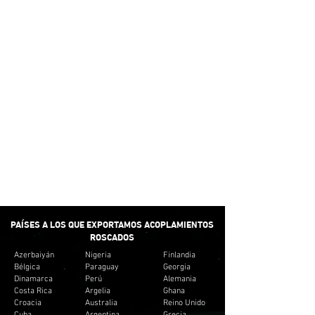
PEQUEÑAS
CANTIDADES
No creemos en proporcionar un suministro
mínimo para satisfacer nuestras ventas.
Preferimos proporcionar pequeñas cantidades
para adaptarnos al presupuesto del cliente. Y no
crear inventario innecesario para los clientes.
ENTREGA RÁPIDA
Brindamos el tiempo de respuesta mínimo para
la mayoría de los accesorios de tubería.
PAÍSES A LOS QUE EXPORTAMOS ACOPLAMIENTOS
ROSCADOS
Azerbaiyán
Nigeria
Finlandia
Bélgica
Paraguay
Georgia
Dinamarca
Perú
Alemania
Costa Rica
Argelia
Ghana
Croacia
Australia
Reino Unido
Cuba
Argentina
Grecia