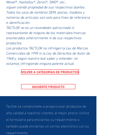
Monel®, Hastelloy®, Zeron®, SMO®, etc.,
siguen siendo propiedad de sus respectivos dueños.
Todos los usos de nombres OEM, piezas, modelos y
números de artículos son solo para fines de referencia
e identificación.
TACTLOK no es un revendedor patrocinado ni
representante de ninguno de los materiales/marcas
enumerados anteriormente ni de sus respectivos
productos.
Los productos TACTLOK no infringen la Ley de Marcas
Comerciales de 1995 ni la Ley de Derechos de Autor de
1968 y, según nuestro leal saber y entender, no
estamos infringiendo ninguna patente actual.
VOLVER A CATEGORÍAS DE PRODUCTOS
SIGUIENTE PRODUCTO
Tactlok se compromete a proporcionar productos de
alta calidad a nuestros clientes al mejor precio. Utilice
el formulario para enviarnos su requerimiento o
también puede enviarnos un correo electrónico con su
requerimiento