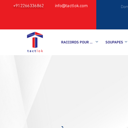
+912266336862
info@tactlok.com
Dom
RACCORDS POUR TUBES
SOUPAPES