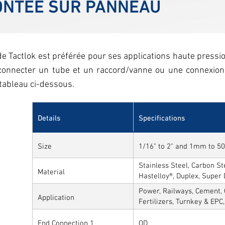
ONTÉE SUR PANNEAU
 Tactlok est préférée pour ses applications haute pressio
connecter un tube et un raccord/vanne ou une connexion
tableau ci-dessous.
Details
Specifications
Size
1/16" to 2" and 1mm to 
Stainless Steel, Carbon Ste
Material
Hastelloy®, Duplex, Super
Alloys
Power, Railways, Cement, 
Application
Fertilizers, Turnkey & EPC
Sytems, Paper Mills etc.,
End Connection 1
OD