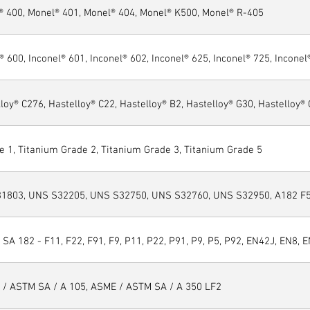
® 400, Monel® 401, Monel® 404, Monel® K500, Monel® R-405
® 600, Inconel® 601, Inconel® 602, Inconel® 625, Inconel® 725, Inconel
loy® C276, Hastelloy® C22, Hastelloy® B2, Hastelloy® G30, Hastelloy®
e 1, Titanium Grade 2, Titanium Grade 3, Titanium Grade 5
1803, UNS S32205, UNS S32750, UNS S32760, UNS S32950, A182 F51
SA 182 - F11, F22, F91, F9, P11, P22, P91, P9, P5, P92, EN42J, EN8, E
 / ASTM SA / A 105, ASME / ASTM SA / A 350 LF2