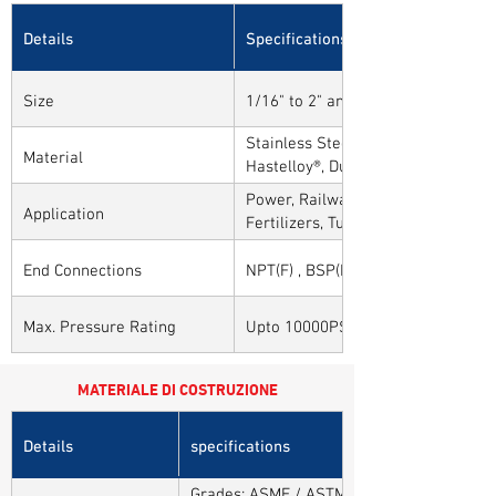
Details
Specifications
Size
1/16" to 2" and 1mm to 50mm
Stainless Steel, Carbon Steel, Alloy
Material
Hastelloy®, Duplex, Super Duplex 
Alloys
Power, Railways, Cement, Chemical
Application
Fertilizers, Turnkey & EPC, Defenc
Sytems, Paper Mills etc.,
End Connections
NPT(F) , BSP(F) , BSPT(F) and Othe
Max. Pressure Rating
Upto 10000PSI / 700BAR
MATERIALE DI COSTRUZIONE
Details
specifications
Grades: ASME / ASTM SA / A182 SA 304, 30