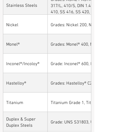
Stainless Steels
317/L, 410/S, DIN 1.4301, DIN1.4306, DIN 
410, SS 416, SS 420, SS 430, SS 904L, SS
Nickel
Grades: Nickel 200, Nickel 201
Monel®
Grades: Monel® 400, Monel® 401, Monel® 4
Inconel®/Incoloy®
Grade: Inconel® 600, Inconel® 601, Inconel®
Hastelloy®
Grades: Hastelloy® C276, Hastelloy® C22, H
Titanium
Titanium Grade 1, Titanium Grade 2, Tita
Duplex & Super
Grade: UNS S31803, UNS S32205, UNS S32
Duplex Steels