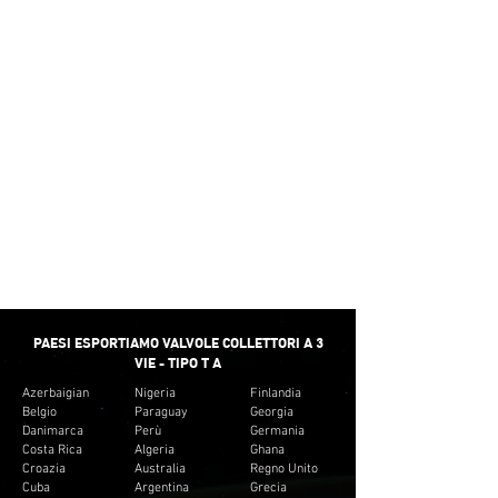
Non crediamo nel fornire una fornitura minima
per soddisfare le nostre vendite. Forniamo
piuttosto piccole quantità per soddisfare il budget
del cliente. E non creare inventario non
necessario per i clienti.
CONSEGNA
VELOCE
Forniamo il tempo di rotazione minimo per la
maggior parte delle valvole collettore a 3 vie -
tipo T.
PAESI ESPORTIAMO VALVOLE COLLETTORI A 3
VIE - TIPO T A
Azerbaigian
Nigeria
Finlandia
Belgio
Paraguay
Georgia
Danimarca
Perù
Germania
Costa Rica
Algeria
Ghana
Croazia
Australia
Regno Unito
Cuba
Argentina
Grecia