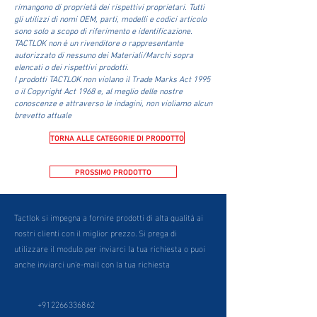
rimangono di proprietà dei rispettivi proprietari. Tutti
gli utilizzi di nomi OEM, parti, modelli e codici articolo
sono solo a scopo di riferimento e identificazione.
TACTLOK non è un rivenditore o rappresentante
autorizzato di nessuno dei Materiali/Marchi sopra
elencati o dei rispettivi prodotti.
I prodotti TACTLOK non violano il Trade Marks Act 1995
o il Copyright Act 1968 e, al meglio delle nostre
conoscenze e attraverso le indagini, non violiamo alcun
brevetto attuale
TORNA ALLE CATEGORIE DI PRODOTTO
PROSSIMO PRODOTTO
Tactlok si impegna a fornire prodotti di alta qualità ai
nostri clienti con il miglior prezzo. Si prega di
utilizzare il modulo per inviarci la tua richiesta o puoi
anche inviarci un'e-mail con la tua richiesta
+912266336862