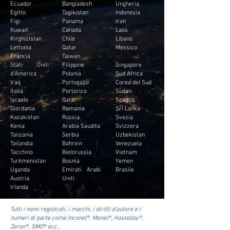
Ecuador
Bangladesh
Ungheria
Egitto
Tagikistan
Indonesia
Figi
Panama
Iran
Kuwait
Canada
Laos
Kirghizistan
Chile
Libano
Lettonia
Qatar
Messico
Francia
Taiwan
Stati Uniti
Filippine
Singapore
d'America
Polonia
Sud Africa
Iraq
Portogallo
Corea del Sud
Italia
Portorico
Sudan
Israele
Qatar
Spagna
Giordania
Romania
Sri Lanka
Kazakistan
Russia
Svezia
Kenia
Arabia Saudita
Svizzera
Tanzania
Serbia
Uzbekistan
Tailandia
Bahrein
Venezuela
Tacchino
Bielorussia
Vietnam
Turkmenistan
Bosnia
Yemen
Uganda
Emirati Arabi
Brasile
Austria
Uniti
Irlanda
Tutti i nomi registrati, i marchi, i diritti d'autore e i
numeri di parte come Inconel®, Monel®, Hastelloy®,
Zeron®, SMO® ecc.,