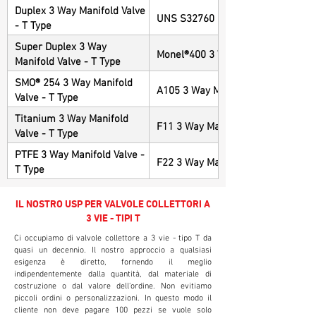
Duplex 3 Way Manifold Valve
UNS S32760 3 Way Manifold Valve 
- T Type
Super Duplex 3 Way
Monel®400 3 Way Manifold Valve - 
Manifold Valve - T Type
SMO® 254 3 Way Manifold
A105 3 Way Manifold Valve - T Typ
Valve - T Type
Titanium 3 Way Manifold
F11 3 Way Manifold Valve - T Type
Valve - T Type
PTFE 3 Way Manifold Valve -
F22 3 Way Manifold Valve - T Type
T Type
IL NOSTRO USP PER VALVOLE COLLETTORI A
3 VIE - TIPI T
Ci occupiamo di valvole collettore a 3 vie - tipo T da
quasi un decennio. Il nostro approccio a qualsiasi
esigenza è diretto, fornendo il meglio
indipendentemente dalla quantità, dal materiale di
costruzione o dal valore dell'ordine. Non evitiamo
piccoli ordini o personalizzazioni. In questo modo il
cliente non deve pagare 100 pezzi se vuole solo