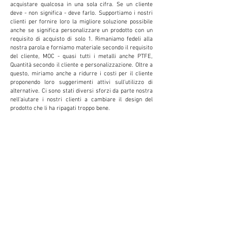
acquistare qualcosa in una sola cifra. Se un cliente
deve - non significa - deve farlo. Supportiamo i nostri
clienti per fornire loro la migliore soluzione possibile
anche se significa personalizzare un prodotto con un
requisito di acquisto di solo 1. Rimaniamo fedeli alla
nostra parola e forniamo materiale secondo il requisito
del cliente, MOC - quasi tutti i metalli anche PTFE,
Quantità secondo il cliente e personalizzazione. Oltre a
questo, miriamo anche a ridurre i costi per il cliente
proponendo loro suggerimenti attivi sull'utilizzo di
alternative. Ci sono stati diversi sforzi da parte nostra
nell'aiutare i nostri clienti a cambiare il design del
prodotto che li ha ripagati troppo bene.
PERSONALIZZAZIO
NE
Forniamo e accettiamo personalizzazioni per
ridurre i costi e aumentare la produttività per il
cliente. Questo si rivela estremamente
vantaggioso per il cliente.
PICCOLE QUANTITÀ