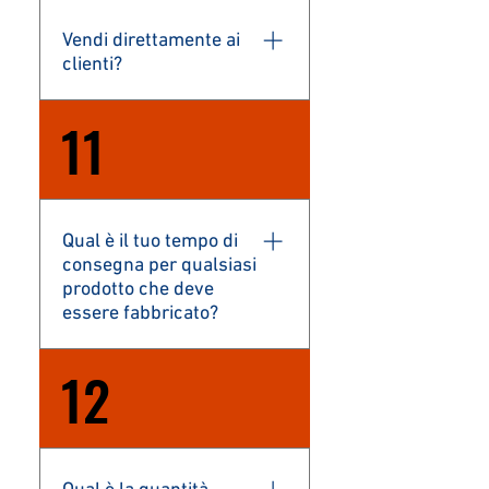
Vendi direttamente ai
clienti?
Sì
11
Qual è il tuo tempo di
consegna per qualsiasi
prodotto che deve
essere fabbricato?
Minimo 7 giorni. Tutti i
12
termini di consegna sono
in giorni lavorativi, esclusi
i giorni festivi.
Qual è la quantità