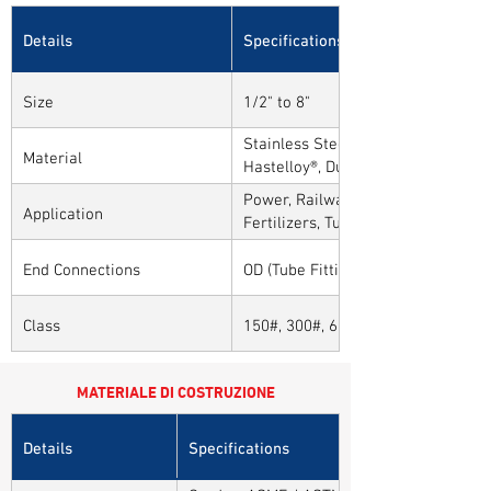
Details
Specifications
Size
1/2" to 8"
Stainless Steel, Carbon Steel, Alloy
Material
Hastelloy®, Duplex, Super Duplex 
Alloys
Power, Railways, Cement, Chemical
Application
Fertilizers, Turnkey & EPC, Defenc
Sytems, Paper Mills etc.,
End Connections
OD (Tube Fitting)
Class
150#, 300#, 600#, 900#, 1500#, 25
MATERIALE DI COSTRUZIONE
Details
Specifications