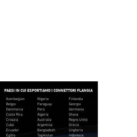
per soddisfare le nostre vendite. Forniamo
piuttosto piccole quantità per soddisfare il budget
del cliente. E non creare inventario non
necessario per i clienti.
CONSEGNA
VELOCE
Forniamo il tempo di rotazione minimo per la
maggior parte del connettore a flangia.
PAESI IN CUI ESPORTIAMO I CONNETTORI FLANGIA
Azerbaigian
Nigeria
Finlandia
Belgio
Paraguay
Georgia
Danimarca
Perù
Germania
Costa Rica
Algeria
Ghana
Croazia
Australia
Regno Unito
Cuba
Argentina
Grecia
Ecuador
Bangladesh
Ungheria
Egitto
Tagikistan
Indonesia