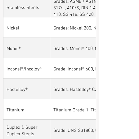
Grades: ASME / ASTM SA / A182 SA 304, 30
Stainless Steels
317/L, 410/S, DIN 1.4301, DIN1.4306, DIN 
410, SS 416, SS 420, SS 430, SS 904L, SS
Nickel
Grades: Nickel 200, Nickel 201
Monel®
Grades: Monel® 400, Monel® 401, Monel® 4
Inconel®/Incoloy®
Grade: Inconel® 600, Inconel® 601, Inconel®
Hastelloy®
Grades: Hastelloy® C276, Hastelloy® C22, H
Titanium
Titanium Grade 1, Titanium Grade 2, Tita
Duplex & Super
Grade: UNS S31803, UNS S32205, UNS S32
Duplex Steels