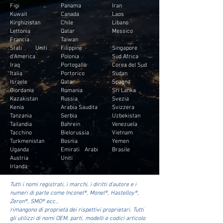
Figi
Panama
Iran
Kuwait
Canada
Laos
Kirghizistan
Chile
Libano
Lettonia
Qatar
Messico
Francia
Taiwan
Stati Uniti
Filippine
Singapore
d'America
Polonia
Sud Africa
Iraq
Portogallo
Corea del Sud
Italia
Portorico
Sudan
Israele
Qatar
Spagna
Giordania
Romania
Sri Lanka
Kazakistan
Russia
Svezia
Kenia
Arabia Saudita
Svizzera
Tanzania
Serbia
Uzbekistan
Tailandia
Bahrein
Venezuela
Tacchino
Bielorussia
Vietnam
Turkmenistan
Bosnia
Yemen
Uganda
Emirati Arabi
Brasile
Austria
Uniti
Irlanda
Tutti i nomi registrati, i marchi, i diritti d'autore e i
numeri di parte come Inconel®, Monel®, Hastelloy®,
Zeron®, SMO® ecc.,
rimangono di proprietà dei rispettivi proprietari. Tutti
gli utilizzi di nomi OEM, parti, modelli e codici articolo