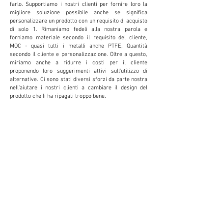
farlo. Supportiamo i nostri clienti per fornire loro la
migliore soluzione possibile anche se significa
personalizzare un prodotto con un requisito di acquisto
di solo 1. Rimaniamo fedeli alla nostra parola e
forniamo materiale secondo il requisito del cliente,
MOC - quasi tutti i metalli anche PTFE, Quantità
secondo il cliente e personalizzazione. Oltre a questo,
miriamo anche a ridurre i costi per il cliente
proponendo loro suggerimenti attivi sull'utilizzo di
alternative. Ci sono stati diversi sforzi da parte nostra
nell'aiutare i nostri clienti a cambiare il design del
prodotto che li ha ripagati troppo bene.
PERSONALIZZAZIO
NE
Forniamo e accettiamo personalizzazioni per
ridurre i costi e aumentare la produttività per il
cliente. Questo si rivela estremamente
vantaggioso per il cliente.
PICCOLE QUANTITÀ
Non crediamo nel fornire una fornitura minima