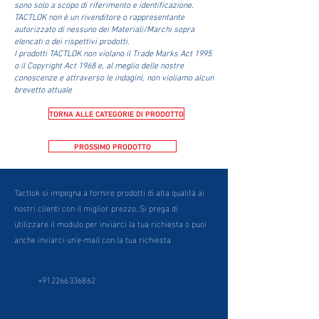
sono solo a scopo di riferimento e identificazione.
TACTLOK non è un rivenditore o rappresentante
autorizzato di nessuno dei Materiali/Marchi sopra
elencati o dei rispettivi prodotti.
I prodotti TACTLOK non violano il Trade Marks Act 1995
o il Copyright Act 1968 e, al meglio delle nostre
conoscenze e attraverso le indagini, non violiamo alcun
brevetto attuale
TORNA ALLE CATEGORIE DI PRODOTTO
PROSSIMO PRODOTTO
Tactlok si impegna a fornire prodotti di alta qualità ai
nostri clienti con il miglior prezzo. Si prega di
utilizzare il modulo per inviarci la tua richiesta o puoi
anche inviarci un'e-mail con la tua richiesta
+912266336862