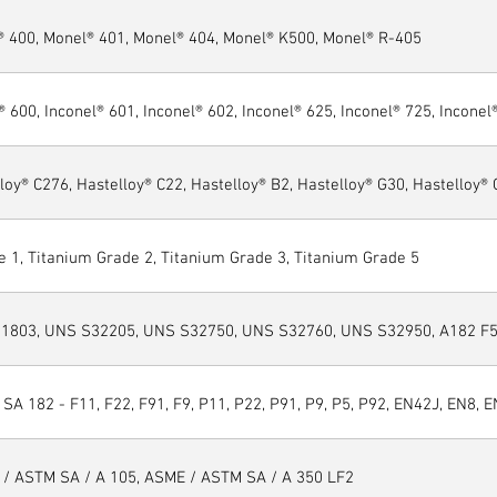
® 400, Monel® 401, Monel® 404, Monel® K500, Monel® R-405
® 600, Inconel® 601, Inconel® 602, Inconel® 625, Inconel® 725, Inconel
loy® C276, Hastelloy® C22, Hastelloy® B2, Hastelloy® G30, Hastelloy®
 1, Titanium Grade 2, Titanium Grade 3, Titanium Grade 5
1803, UNS S32205, UNS S32750, UNS S32760, UNS S32950, A182 F51
SA 182 - F11, F22, F91, F9, P11, P22, P91, P9, P5, P92, EN42J, EN8, E
 / ASTM SA / A 105, ASME / ASTM SA / A 350 LF2