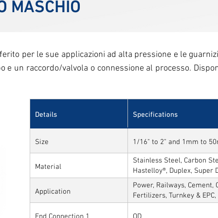
O MASCHIO
erito per le sue applicazioni ad alta pressione e le guarnizi
bo e un raccordo/valvola o connessione al processo. Dispon
Details
Specifications
Size
1/16" to 2" and 1mm to 
Stainless Steel, Carbon Stee
Material
Hastelloy®, Duplex, Super 
Alloys
Power, Railways, Cement, C
Application
Fertilizers, Turnkey & EPC
Sytems, Paper Mills etc.,
End Connection 1
OD