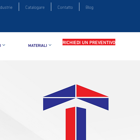
ndustrie
Catalogare
Contatto
Blog
RICHIEDI UN PREVENTIVO
I
MATERIALI