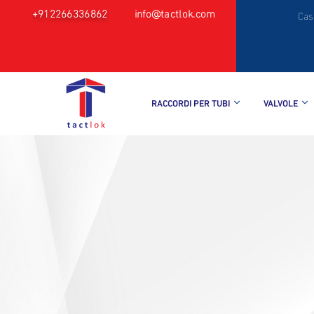
+912266336862
info@tactlok.com
Cas
RACCORDI PER TUBI
VALVOLE