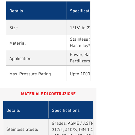
Details
Specifications
Size
1/16" to 2"
Stainless Steel, Carbon Steel, All
Material
Hastelloy®, Duplex, Super Duplex
Alloys
Power, Railways, Cement, Chemica
Application
Fertilizers, Turnkey & EPC, Defen
Sytems, Paper Mills etc.,
Max. Pressure Rating
Upto 10000PSI / 700BAR
MATERIALE DI COSTRUZIONE
Details
Specifications
Grades: ASME / ASTM SA / A182 SA 304, 30
Stainless Steels
317/L, 410/S, DIN 1.4301, DIN1.4306, DIN 