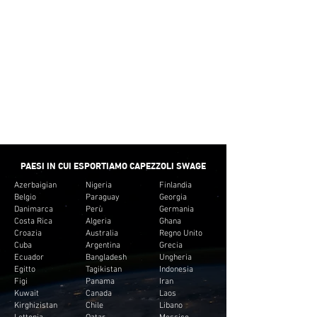
del cliente. E non creare inventario non
necessario per i clienti.
CONSEGNA
VELOCE
Forniamo il tempo minimo di consegna per la
maggior parte dei raccordi per tubi.
PAESI IN CUI ESPORTIAMO CAPEZZOLI SWAGE
Azerbaigian
Nigeria
Finlandia
Belgio
Paraguay
Georgia
Danimarca
Perù
Germania
Costa Rica
Algeria
Ghana
Croazia
Australia
Regno Unito
Cuba
Argentina
Grecia
Ecuador
Bangladesh
Ungheria
Egitto
Tagikistan
Indonesia
Figi
Panama
Iran
Kuwait
Canada
Laos
Kirghizistan
Chile
Libano
Lettonia
Qatar
Messico