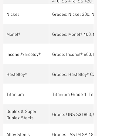
410, SS 416, SS 420, SS 430, SS 904L, SS
Nickel
Grades: Nickel 200, Nickel 201
Monel®
Grades: Monel® 400, Monel® 401, Monel® 4
Inconel®/Incoloy®
Grade: Inconel® 600, Inconel® 601, Inconel®
Hastelloy®
Grades: Hastelloy® C276, Hastelloy® C22, H
Titanium
Titanium Grade 1, Titanium Grade 2, Tita
Duplex & Super
Grade: UNS S31803, UNS S32205, UNS S32
Duplex Steels
Alloy Steels
Grades : ASTM SA 182 - F11, F22, F91, F9, 