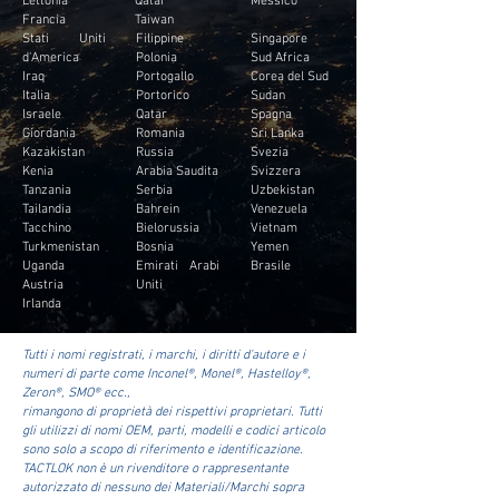
Francia
Taiwan
Stati Uniti
Filippine
Singapore
d'America
Polonia
Sud Africa
Iraq
Portogallo
Corea del Sud
Italia
Portorico
Sudan
Israele
Qatar
Spagna
Giordania
Romania
Sri Lanka
Kazakistan
Russia
Svezia
Kenia
Arabia Saudita
Svizzera
Tanzania
Serbia
Uzbekistan
Tailandia
Bahrein
Venezuela
Tacchino
Bielorussia
Vietnam
Turkmenistan
Bosnia
Yemen
Uganda
Emirati Arabi
Brasile
Austria
Uniti
Irlanda
Tutti i nomi registrati, i marchi, i diritti d'autore e i
numeri di parte come Inconel®, Monel®, Hastelloy®,
Zeron®, SMO® ecc.,
rimangono di proprietà dei rispettivi proprietari. Tutti
gli utilizzi di nomi OEM, parti, modelli e codici articolo
sono solo a scopo di riferimento e identificazione.
TACTLOK non è un rivenditore o rappresentante
autorizzato di nessuno dei Materiali/Marchi sopra