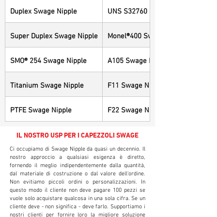
Duplex Swage Nipple
UNS S32760 Swage Nipple
Super Duplex Swage Nipple
Monel®400 Swage Nipple
SMO® 254 Swage Nipple
A105 Swage Nipple
Titanium Swage Nipple
F11 Swage Nipple
PTFE Swage Nipple
F22 Swage Nipple
IL NOSTRO USP PER I CAPEZZOLI SWAGE
Ci occupiamo di Swage Nipple da quasi un decennio. Il
nostro approccio a qualsiasi esigenza è diretto,
fornendo il meglio indipendentemente dalla quantità,
dal materiale di costruzione o dal valore dell'ordine.
Non evitiamo piccoli ordini o personalizzazioni. In
questo modo il cliente non deve pagare 100 pezzi se
vuole solo acquistare qualcosa in una sola cifra. Se un
cliente deve - non significa - deve farlo. Supportiamo i
nostri clienti per fornire loro la migliore soluzione