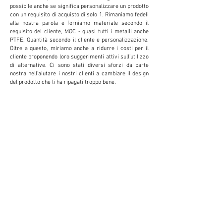
possibile anche se significa personalizzare un prodotto
con un requisito di acquisto di solo 1. Rimaniamo fedeli
alla nostra parola e forniamo materiale secondo il
requisito del cliente, MOC - quasi tutti i metalli anche
PTFE, Quantità secondo il cliente e personalizzazione.
Oltre a questo, miriamo anche a ridurre i costi per il
cliente proponendo loro suggerimenti attivi sull'utilizzo
di alternative. Ci sono stati diversi sforzi da parte
nostra nell'aiutare i nostri clienti a cambiare il design
del prodotto che li ha ripagati troppo bene.
PERSONALIZZAZIO
NE
Forniamo e accettiamo personalizzazioni per
ridurre i costi e aumentare la produttività per il
cliente. Questo si rivela estremamente
vantaggioso per il cliente.
PICCOLE QUANTITÀ
Non crediamo nel fornire una fornitura minima
per soddisfare le nostre vendite. Forniamo
piuttosto piccole quantità per soddisfare il budget