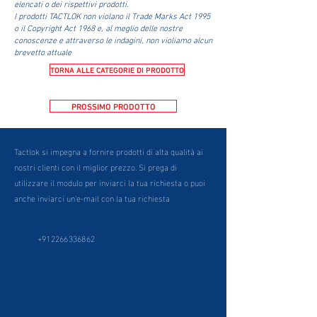
elencati o dei rispettivi prodotti.
I prodotti TACTLOK non violano il Trade Marks Act 1995
o il Copyright Act 1968 e, al meglio delle nostre
conoscenze e attraverso le indagini, non violiamo alcun
brevetto attuale
TORNA ALLE CATEGORIE DI PRODOTTO
PROSSIMO PRODOTTO
Tactlok si impegna a fornire prodotti di alta qualità ai
nostri clienti con il miglior prezzo. Si prega di
utilizzare il modulo per inviarci la tua richiesta o puoi
anche inviarci un'e-mail con la tua richiesta
+912266336862