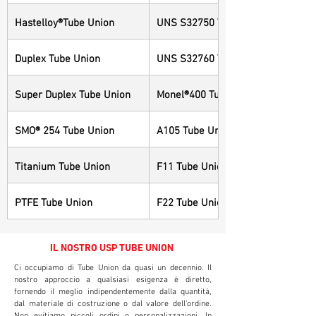
Hastelloy®Tube Union
UNS S32750 Tube Union
Duplex Tube Union
UNS S32760 Tube Union
Super Duplex Tube Union
Monel®400 Tube Union
SMO® 254 Tube Union
A105 Tube Union
Titanium Tube Union
F11 Tube Union
PTFE Tube Union
F22 Tube Union
IL NOSTRO USP TUBE UNION
Ci occupiamo di Tube Union da quasi un decennio. Il
nostro approccio a qualsiasi esigenza è diretto,
fornendo il meglio indipendentemente dalla quantità,
dal materiale di costruzione o dal valore dell'ordine.
Non evitiamo piccoli ordini o personalizzazioni. In