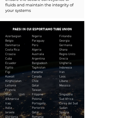
fluids and maintain the integrity of
your systems
PAESI IN CUI ESPORTIAMO TUBE UNION
Azerbaigian
Nigeria
Finlandia
Belgio
Paraguay
Georgia
Danimarca
Perù
Germania
Costa Rica
Algeria
Ghana
Croazia
Australia
Regno Unito
Cuba
Argentina
Grecia
Ecuador
Bangladesh
Ungheria
Egitto
Tagikistan
Indonesia
Figi
Panama
Iran
Kuwait
Canada
Laos
Kirghizistan
Chile
Libano
Lettonia
Qatar
Messico
Francia
Taiwan
Stati Uniti
Filippine
Singapore
d'America
Polonia
Sud Africa
Iraq
Portogallo
Corea del Sud
Italia
Portorico
Sudan
Israele
Qatar
Spagna
Giordania
Romania
Sri Lanka