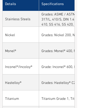
Details
Specifications
Grades: ASME / ASTM SA / A182 SA 304, 30
Stainless Steels
317/L, 410/S, DIN 1.4301, DIN1.4306, DIN 
410, SS 416, SS 420, SS 430, SS 904L, SS
Nickel
Grades: Nickel 200, Nickel 201
Monel®
Grades: Monel® 400, Monel® 401, Monel® 4
Inconel®/Incoloy®
Grade: Inconel® 600, Inconel® 601, Inconel®
Hastelloy®
Grades: Hastelloy® C276, Hastelloy® C22, H
Titanium
Titanium Grade 1, Titanium Grade 2, Tita