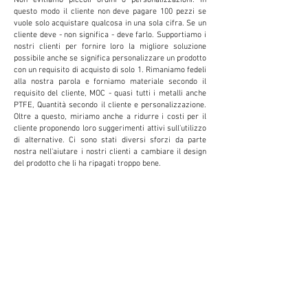
questo modo il cliente non deve pagare 100 pezzi se
vuole solo acquistare qualcosa in una sola cifra. Se un
cliente deve - non significa - deve farlo. Supportiamo i
nostri clienti per fornire loro la migliore soluzione
possibile anche se significa personalizzare un prodotto
con un requisito di acquisto di solo 1. Rimaniamo fedeli
alla nostra parola e forniamo materiale secondo il
requisito del cliente, MOC - quasi tutti i metalli anche
PTFE, Quantità secondo il cliente e personalizzazione.
Oltre a questo, miriamo anche a ridurre i costi per il
cliente proponendo loro suggerimenti attivi sull'utilizzo
di alternative. Ci sono stati diversi sforzi da parte
nostra nell'aiutare i nostri clienti a cambiare il design
del prodotto che li ha ripagati troppo bene.
PERSONALIZZAZIO
NE
Forniamo e accettiamo personalizzazioni per
ridurre i costi e aumentare la produttività per il
cliente. Questo si rivela estremamente
vantaggioso per il cliente.