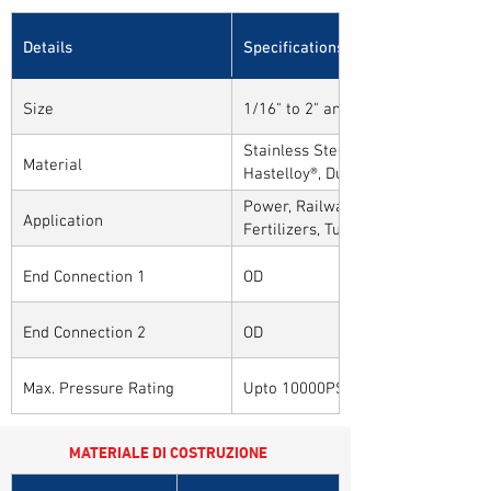
Details
Specifications
Size
1/16" to 2" and 1mm to 50mm
Stainless Steel, Carbon Steel, Alloy
Material
Hastelloy®, Duplex, Super Duplex 
Alloys
Power, Railways, Cement, Chemical
Application
Fertilizers, Turnkey & EPC, Defenc
Sytems, Paper Mills etc.,
End Connection 1
OD
End Connection 2
OD
Max. Pressure Rating
Upto 10000PSI / 700BAR
MATERIALE DI COSTRUZIONE