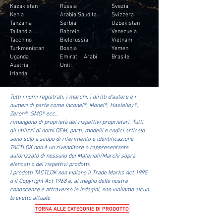
Kazakistan
Russia
Svezia
Kenia
Arabia Saudita
Svizzera
Tanzania
Serbia
Uzbekistan
Tailandia
Bahrein
Venezuela
Tacchino
Bielorussia
Vietnam
Turkmenistan
Bosnia
Yemen
Uganda
Emirati Arabi
Brasile
Austria
Uniti
Irlanda
Tutti i nomi registrati, i marchi, i diritti d'autore e i
numeri di parte come Inconel®, Monel®, Hastelloy®,
Zeron®, SMO® ecc.,
rimangono di proprietà dei rispettivi proprietari. Tutti
gli utilizzi di nomi OEM, parti, modelli e codici articolo
sono solo a scopo di riferimento e identificazione.
TACTLOK non è un rivenditore o rappresentante
autorizzato di nessuno dei Materiali/Marchi sopra
elencati o dei rispettivi prodotti.
I prodotti TACTLOK non violano il Trade Marks Act 1995
o il Copyright Act 1968 e, al meglio delle nostre
conoscenze e attraverso le indagini, non violiamo alcun
brevetto attuale
TORNA ALLE CATEGORIE DI PRODOTTO