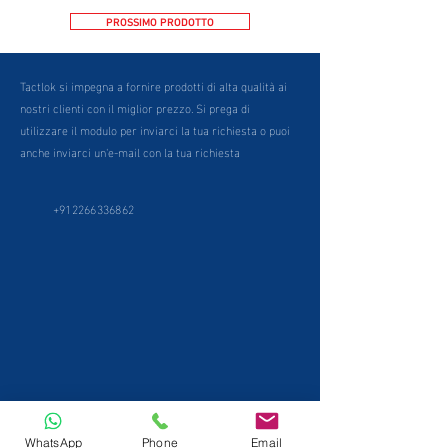
PROSSIMO PRODOTTO
Tactlok si impegna a fornire prodotti di alta qualità ai
nostri clienti con il miglior prezzo. Si prega di
utilizzare il modulo per inviarci la tua richiesta o puoi
anche inviarci un'e-mail con la tua richiesta
+912266336862
WhatsApp
Phone
Email