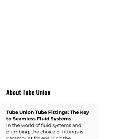
PICCOLE QUANTITÀ
Non crediamo nel fornire una fornitura minima
per soddisfare le nostre vendite. Forniamo
piuttosto piccole quantità per soddisfare il budget
del cliente. E non creare inventario non
necessario per i clienti.
CONSEGNA
VELOCE
Forniamo il tempo di rotazione minimo per la
maggior parte dei raccordi per tubi.
About Tube Union
Tube Union Tube Fittings: The Key
to Seamless Fluid Systems
In the world of fluid systems and
plumbing, the choice of fittings is
paramount for ensuring the