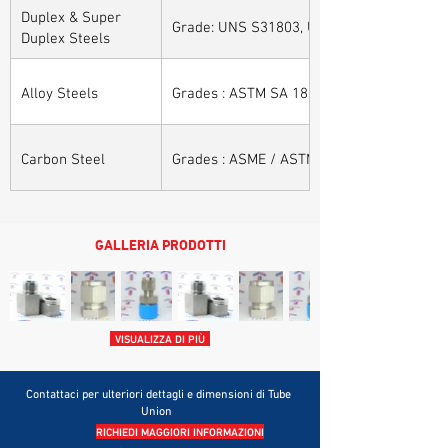
Duplex & Super
Grade: UNS S31803, UNS S32205, UNS S32
Duplex Steels
Alloy Steels
Grades : ASTM SA 182 - F11, F22, F91, F9, 
Carbon Steel
Grades : ASME / ASTM SA / A 105, ASME /
GALLERIA PRODOTTI
VISUALIZZA DI PIÙ
Contattaci per ulteriori dettagli e dimensioni di Tube
Union
RICHIEDI MAGGIORI INFORMAZIONI