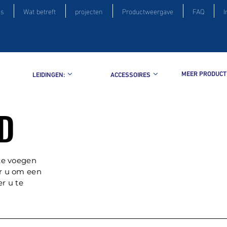
is
Wat betreft
projecten
Productweergave
FAQ
I
MEER PRODUCT
LEIDINGEN:
ACCESSOIRES
D
 te voegen
or u om een
er u te