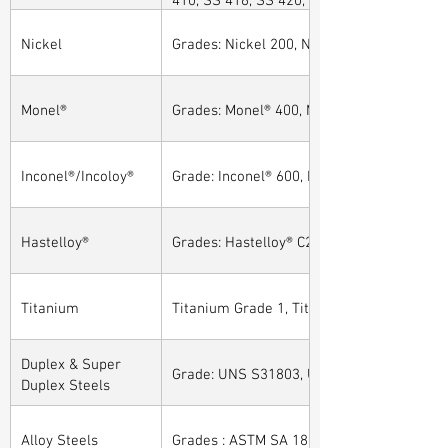
Nickel
Grades: Nickel 200, Nickel 201
Monel®
Grades: Monel® 400, Monel® 401, Monel® 4
Inconel®/Incoloy®
Grade: Inconel® 600, Inconel® 601, Inconel®
Hastelloy®
Grades: Hastelloy® C276, Hastelloy® C22, H
Titanium
Titanium Grade 1, Titanium Grade 2, Tita
Duplex & Super
Grade: UNS S31803, UNS S32205, UNS S32
Duplex Steels
Alloy Steels
Grades : ASTM SA 182 - F11, F22, F91, F9, 