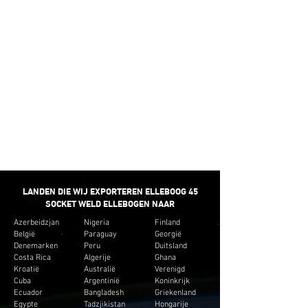
We geloven niet in het bieden van een
minimumvoorraad voor onze verkoop. We
leveren liever kleine hoeveelheden die passen bij
het budget van de klant. En creëer geen onnodige
inventaris voor de klanten.
SNELLE
BEZORGING
We bieden de minimale omlooptijd voor de
meeste pijpfittingen.
LANDEN DIE WIJ EXPORTEREN ELLEBOOG 45
SOCKET WELD ELLEBOGEN NAAR
Azerbeidzjan
Nigeria
Finland
België
Paraguay
Georgië
Denemarken
Peru
Duitsland
Costa Rica
Algerije
Ghana
Kroatië
Australië
Verenigd
Cuba
Argentinië
Koninkrijk
Ecuador
Bangladesh
Griekenland
Egypte
Tadzjikistan
Hongarije