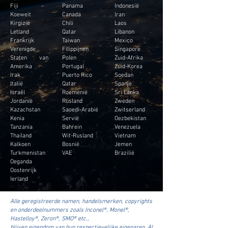
Fiji
Panama
Indonesië
Koeweit
Canada
Iran
Kirgizië
Chili
Laos
Letland
Qatar
Libanon
Frankrijk
Taiwan
Mexico
Verenigde
Filippijnen
Singapore
Staten van
Polen
Zuid-Afrika
Amerika
Portugal
Zuid-Korea
Irak
Puerto Rico
Soedan
Italië
Qatar
Spanje
Israël
Roemenië
Sri Lanka
Jordanië
Rusland
Zweden
Kazachstan
Saoedi-Arabië
Zwitserland
Kenia
Servië
Oezbekistan
Tanzania
Bahrein
Venezuela
Thailand
Wit-Rusland
Vietnam
Kalkoen
Bosnië
Jemen
Turkmenistan
VAE
Brazilië
Oeganda
Oostenrijk
Ierland
Alle geregistreerde namen, handelsmerken, copyrights
en onderdeelnummers zoals Inconel®, Monel®,
Hastelloy®, Zeron®, SMO® etc.,
blijven eigendom van hun respectievelijke eigenaren. Al