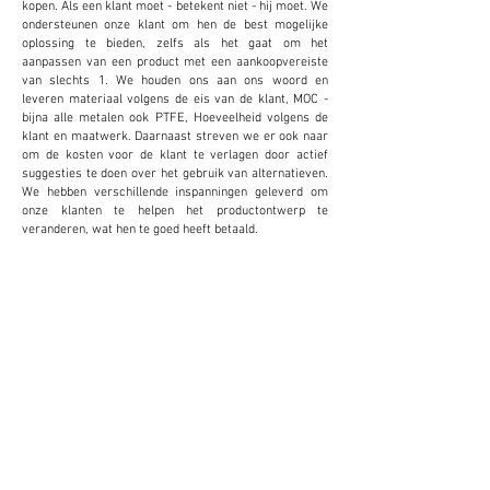
kopen. Als een klant moet - betekent niet - hij moet. We
ondersteunen onze klant om hen de best mogelijke
oplossing te bieden, zelfs als het gaat om het
aanpassen van een product met een aankoopvereiste
van slechts 1. We houden ons aan ons woord en
leveren materiaal volgens de eis van de klant, MOC -
bijna alle metalen ook PTFE, Hoeveelheid volgens de
klant en maatwerk. Daarnaast streven we er ook naar
om de kosten voor de klant te verlagen door actief
suggesties te doen over het gebruik van alternatieven.
We hebben verschillende inspanningen geleverd om
onze klanten te helpen het productontwerp te
veranderen, wat hen te goed heeft betaald.
MAATWERK
We bieden en accepteren maatwerk om de
kosten te verlagen en de productiviteit voor de
klant te verhogen. Dit blijkt zeer gunstig te zijn
voor de klant.
KLEINE
HOEVEELHEDEN