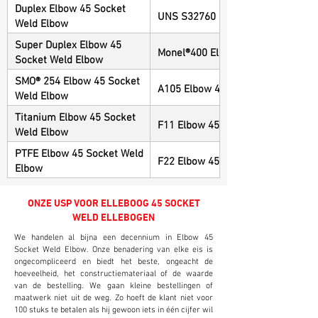
Duplex Elbow 45 Socket
UNS S32760 Elbow 45 Socket Wel
Weld Elbow
Super Duplex Elbow 45
Monel®400 Elbow 45 Socket Weld 
Socket Weld Elbow
SMO® 254 Elbow 45 Socket
A105 Elbow 45 Socket Weld Elbow
Weld Elbow
Titanium Elbow 45 Socket
F11 Elbow 45 Socket Weld Elbow
Weld Elbow
PTFE Elbow 45 Socket Weld
F22 Elbow 45 Socket Weld Elbow
Elbow
ONZE USP VOOR ELLEBOOG 45 SOCKET
WELD ELLEBOGEN
We handelen al bijna een decennium in Elbow 45
Socket Weld Elbow. Onze benadering van elke eis is
ongecompliceerd en biedt het beste, ongeacht de
hoeveelheid, het constructiemateriaal of de waarde
van de bestelling. We gaan kleine bestellingen of
maatwerk niet uit de weg. Zo hoeft de klant niet voor
100 stuks te betalen als hij gewoon iets in één cijfer wil