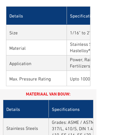
Details
Specifications
Size
1/16" to 2"
Stainless Steel, Carbon Steel, All
Material
Hastelloy®, Duplex, Super Duplex
Alloys
Power, Railways, Cement, Chemica
Application
Fertilizers, Turnkey & EPC, Defen
Sytems, Paper Mills etc.,
Max. Pressure Rating
Upto 10000PSI / 700BAR
MATERIAAL VAN BOUW:
Details
Specifications
Grades: ASME / ASTM SA / A182 SA 304, 30
Stainless Steels
317/L, 410/S, DIN 1.4301, DIN1.4306, DIN 
410, SS 416, SS 420, SS 430, SS 904L, SS