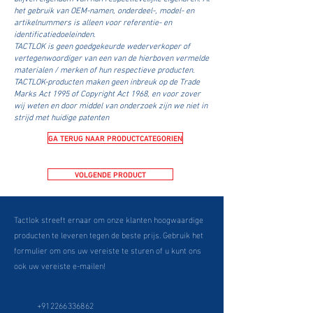
het gebruik van OEM-namen, onderdeel-, model- en
artikelnummers is alleen voor referentie- en
identificatiedoeleinden.
TACTLOK is geen goedgekeurde wederverkoper of
vertegenwoordiger van een van de hierboven vermelde
materialen / merken of hun respectieve producten.
TACTLOK-producten maken geen inbreuk op de Trade
Marks Act 1995 of Copyright Act 1968, en voor zover
wij weten en door middel van onderzoek zijn we niet in
strijd met huidige patenten
GA TERUG NAAR PRODUCTCATEGORIEN
VOLGENDE PRODUCT
Tactlok streeft ernaar om onze klanten hoogwaardige
producten te leveren tegen de beste prijs. Gebruik het
formulier om ons uw vereiste te sturen of u kunt ons
ook uw vereiste e-mailen!
+912266336862