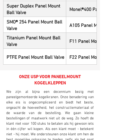
Super Duplex Panel Mount
Monel®400 Panel Mount Ball Valve
Ball Valve
SMO® 254 Panel Mount Ball
A105 Panel Mount Ball Valve
Valve
Titanium Panel Mount Ball
F11 Panel Mount Ball Valve
Valve
PTFE Panel Mount Ball Valve
F22 Panel Mount Ball Valve
ONZE USP VOOR PANEELMOUNT
KOGELKLEPPEN
We zijn al bijna een decennium bezig met
paneelgemonteerde kogelkranen. Onze benadering van
elke eis is ongecompliceerd en biedt het beste,
ongeacht de hoeveelheid, het constructiemateriaal of
de waarde van de bestelling. We gaan kleine
bestellingen of maatwerk niet uit de weg. Zo hoeft de
klant niet voor 100 stuks te betalen als hij gewoon iets
in één cijfer wil kopen. Als een klant moet - betekent
niet - hij moet. We ondersteunen onze klant om hen de
best mogelijke oplossing te bieden, zelfs als het gaat