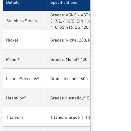
Details
Specifications
Grades: ASME / ASTM SA / A182 SA 304, 30
Stainless Steels
317/L, 410/S, DIN 1.4301, DIN1.4306, DIN 
410, SS 416, SS 420, SS 430, SS 904L, SS
Nickel
Grades: Nickel 200, Nickel 201
Monel®
Grades: Monel® 400, Monel® 401, Monel® 4
Inconel®/Incoloy®
Grade: Inconel® 600, Inconel® 601, Inconel®
Hastelloy®
Grades: Hastelloy® C276, Hastelloy® C22, H
Titanium
Titanium Grade 1, Titanium Grade 2, Tita