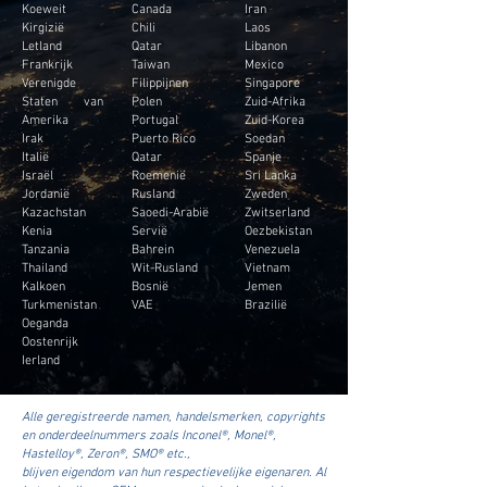
Koeweit
Canada
Iran
Kirgizië
Chili
Laos
Letland
Qatar
Libanon
Frankrijk
Taiwan
Mexico
Verenigde
Filippijnen
Singapore
Staten van
Polen
Zuid-Afrika
Amerika
Portugal
Zuid-Korea
Irak
Puerto Rico
Soedan
Italië
Qatar
Spanje
Israël
Roemenië
Sri Lanka
Jordanië
Rusland
Zweden
Kazachstan
Saoedi-Arabië
Zwitserland
Kenia
Servië
Oezbekistan
Tanzania
Bahrein
Venezuela
Thailand
Wit-Rusland
Vietnam
Kalkoen
Bosnië
Jemen
Turkmenistan
VAE
Brazilië
Oeganda
Oostenrijk
Ierland
Alle geregistreerde namen, handelsmerken, copyrights
en onderdeelnummers zoals Inconel®, Monel®,
Hastelloy®, Zeron®, SMO® etc.,
blijven eigendom van hun respectievelijke eigenaren. Al