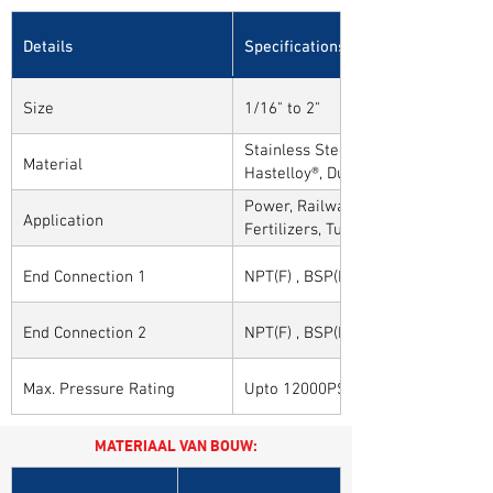
Details
Specifications
Size
1/16" to 2"
Stainless Steel, Carbon Steel, Alloy
Material
Hastelloy®, Duplex, Super Duplex 
Alloys
Power, Railways, Cement, Chemical
Application
Fertilizers, Turnkey & EPC, Defenc
Sytems, Paper Mills etc.,
End Connection 1
NPT(F) , BSP(F) , BSPT(F) and Othe
End Connection 2
NPT(F) , BSP(F) , BSPT(F) and Othe
Max. Pressure Rating
Upto 12000PSI / 825BAR
MATERIAAL VAN BOUW: