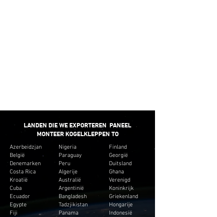
leveren liever kleine hoeveelheden die passen bij
het budget van de klant. En creëer geen onnodige
inventaris voor de klanten.
SNELLE
BEZORGING
We bieden de minimale doorlooptijd voor de
meeste paneelgemonteerde kogelkranen.
LANDEN DIE WE EXPORTEREN PANEEL
MONTEER KOGELKLEPPEN TO
Azerbeidzjan
Nigeria
Finland
België
Paraguay
Georgië
Denemarken
Peru
Duitsland
Costa Rica
Algerije
Ghana
Kroatië
Australië
Verenigd
Cuba
Argentinië
Koninkrijk
Ecuador
Bangladesh
Griekenland
Egypte
Tadzjikistan
Hongarije
Fiji
Panama
Indonesië