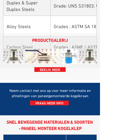
Duplex & Super
Grade: UNS S31803, UNS S32205, UNS S32
Duplex Steels
Alloy Steels
Grades : ASTM SA 182 - F11, F22, F91, F9, 
PRODUCTGALERIJ
Carbon Steel
Grades : ASME / ASTM SA / A 105, ASME /
BEKIJK MEER
Neem contact met ons op voor meer informatie en
afmetingen van paneelgemonteerde kogelkraan
VRAAG MEER INFO
SNEL BEWEGENDE MATERIALEN & SOORTEN
- PANEEL MONTEER KOGELKLEP