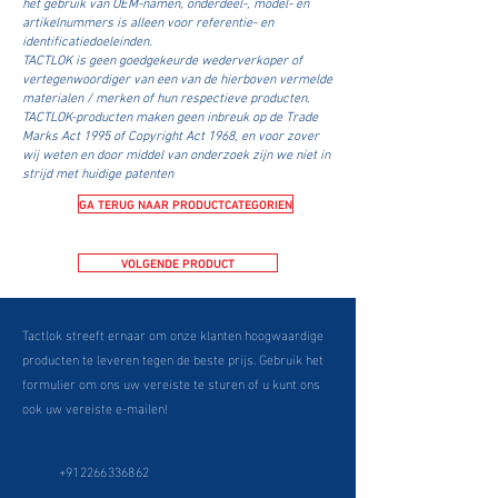
het gebruik van OEM-namen, onderdeel-, model- en
artikelnummers is alleen voor referentie- en
identificatiedoeleinden.
TACTLOK is geen goedgekeurde wederverkoper of
vertegenwoordiger van een van de hierboven vermelde
materialen / merken of hun respectieve producten.
TACTLOK-producten maken geen inbreuk op de Trade
Marks Act 1995 of Copyright Act 1968, en voor zover
wij weten en door middel van onderzoek zijn we niet in
strijd met huidige patenten
GA TERUG NAAR PRODUCTCATEGORIEN
VOLGENDE PRODUCT
Tactlok streeft ernaar om onze klanten hoogwaardige
producten te leveren tegen de beste prijs. Gebruik het
formulier om ons uw vereiste te sturen of u kunt ons
ook uw vereiste e-mailen!
+912266336862