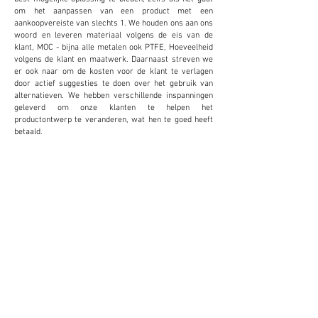
om het aanpassen van een product met een
aankoopvereiste van slechts 1. We houden ons aan ons
woord en leveren materiaal volgens de eis van de
klant, MOC - bijna alle metalen ook PTFE, Hoeveelheid
volgens de klant en maatwerk. Daarnaast streven we
er ook naar om de kosten voor de klant te verlagen
door actief suggesties te doen over het gebruik van
alternatieven. We hebben verschillende inspanningen
geleverd om onze klanten te helpen het
productontwerp te veranderen, wat hen te goed heeft
betaald.
MAATWERK
We bieden en accepteren maatwerk om de
kosten te verlagen en de productiviteit voor de
klant te verhogen. Dit blijkt zeer gunstig te zijn
voor de klant.
KLEINE
HOEVEELHEDEN
We geloven niet in het bieden van een
minimumvoorraad voor onze verkoop. We