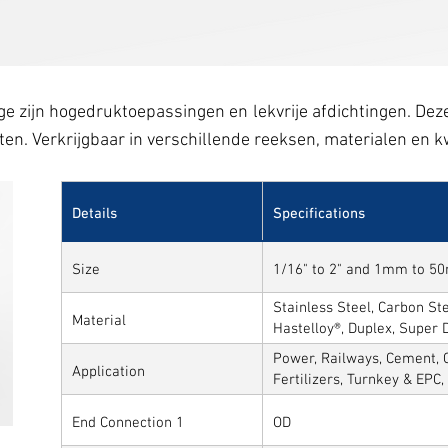
ge zijn hogedruktoepassingen en lekvrije afdichtingen. De
uiten. Verkrijgbaar in verschillende reeksen, materialen en 
Details
Specifications
Size
1/16" to 2" and 1mm to 
Stainless Steel, Carbon Stee
Material
Hastelloy®, Duplex, Super 
Alloys
Power, Railways, Cement, C
Application
Fertilizers, Turnkey & EPC
Sytems, Paper Mills etc.,
End Connection 1
OD