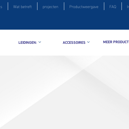
is
Wat betreft
projecten
Productweergave
FAQ
I
MEER PRODUCT
LEIDINGEN:
ACCESSOIRES