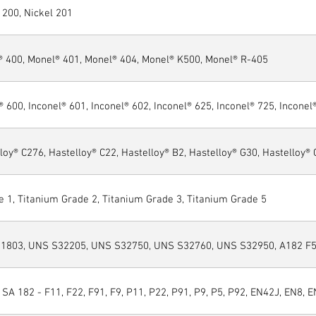
 200, Nickel 201
® 400, Monel® 401, Monel® 404, Monel® K500, Monel® R-405
® 600, Inconel® 601, Inconel® 602, Inconel® 625, Inconel® 725, Inconel
loy® C276, Hastelloy® C22, Hastelloy® B2, Hastelloy® G30, Hastelloy®
 1, Titanium Grade 2, Titanium Grade 3, Titanium Grade 5
1803, UNS S32205, UNS S32750, UNS S32760, UNS S32950, A182 F51
SA 182 - F11, F22, F91, F9, P11, P22, P91, P9, P5, P92, EN42J, EN8, E