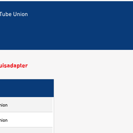
 Tube Union
uisadapter
nion
nion