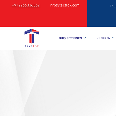
+912266336862
info@tactlok.com
Thu
BUIS FITTINGEN
KLEPPEN