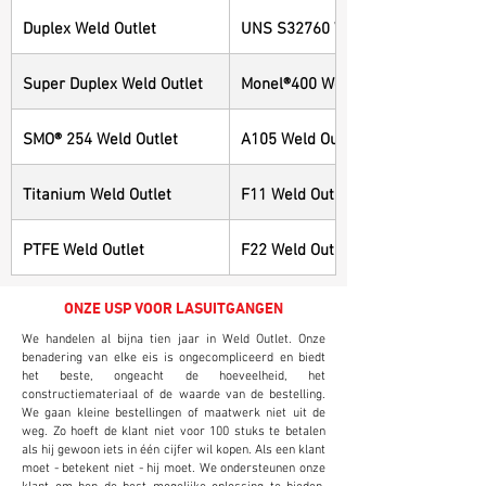
Duplex Weld Outlet
UNS S32760 Weld Outlet
Super Duplex Weld Outlet
Monel®400 Weld Outlet
SMO® 254 Weld Outlet
A105 Weld Outlet
Titanium Weld Outlet
F11 Weld Outlet
PTFE Weld Outlet
F22 Weld Outlet
ONZE USP VOOR LASUITGANGEN
We handelen al bijna tien jaar in Weld Outlet. Onze
benadering van elke eis is ongecompliceerd en biedt
het beste, ongeacht de hoeveelheid, het
constructiemateriaal of de waarde van de bestelling.
We gaan kleine bestellingen of maatwerk niet uit de
weg. Zo hoeft de klant niet voor 100 stuks te betalen
als hij gewoon iets in één cijfer wil kopen. Als een klant
moet - betekent niet - hij moet. We ondersteunen onze
klant om hen de best mogelijke oplossing te bieden,