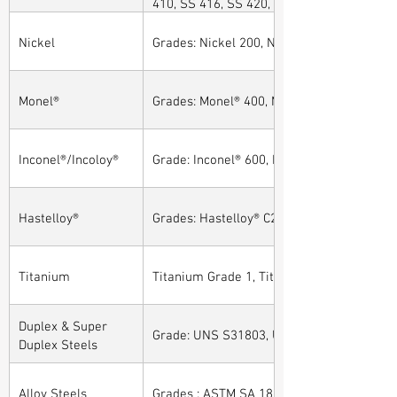
410, SS 416, SS 420, SS 430, SS 904L, SS
Nickel
Grades: Nickel 200, Nickel 201
Monel®
Grades: Monel® 400, Monel® 401, Monel® 4
Inconel®/Incoloy®
Grade: Inconel® 600, Inconel® 601, Inconel®
Hastelloy®
Grades: Hastelloy® C276, Hastelloy® C22, H
Titanium
Titanium Grade 1, Titanium Grade 2, Tita
Duplex & Super
Grade: UNS S31803, UNS S32205, UNS S32
Duplex Steels
Alloy Steels
Grades : ASTM SA 182 - F11, F22, F91, F9, 