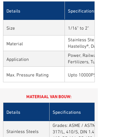
Details
Specifications
Size
1/16" to 2"
Stainless Steel, Carbon Steel, Alloy
Material
Hastelloy®, Duplex, Super Duplex 
Alloys
Power, Railways, Cement, Chemical
Application
Fertilizers, Turnkey & EPC, Defenc
Sytems, Paper Mills etc.,
Max. Pressure Rating
Upto 10000PSI / 700BAR
MATERIAAL VAN BOUW:
Details
Specifications
Grades: ASME / ASTM SA / A182 SA 304, 30
Stainless Steels
317/L, 410/S, DIN 1.4301, DIN1.4306, DIN 