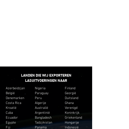
leveren liever kleine hoeveelheden die passen bij
het budget van de klant. En creëer geen onnodige
inventaris voor de klanten.
SNELLE
BEZORGING
We bieden de minimale omlooptijd voor de
meeste pijpfittingen.
LANDEN DIE WIJ EXPORTEREN
LASUITVOERINGEN NAAR
Azerbeidzjan
Nigeria
Finland
België
Paraguay
Georgië
Denemarken
Peru
Duitsland
Costa Rica
Algerije
Ghana
Kroatië
Australië
Verenigd
Cuba
Argentinië
Koninkrijk
Ecuador
Bangladesh
Griekenland
Egypte
Tadzjikistan
Hongarije
Fiji
Panama
Indonesië