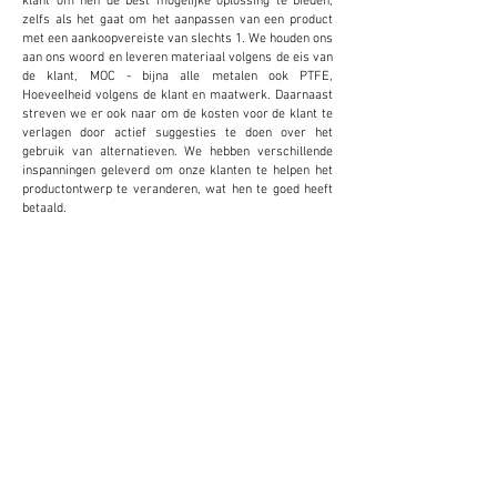
zelfs als het gaat om het aanpassen van een product
met een aankoopvereiste van slechts 1. We houden ons
aan ons woord en leveren materiaal volgens de eis van
de klant, MOC - bijna alle metalen ook PTFE,
Hoeveelheid volgens de klant en maatwerk. Daarnaast
streven we er ook naar om de kosten voor de klant te
verlagen door actief suggesties te doen over het
gebruik van alternatieven. We hebben verschillende
inspanningen geleverd om onze klanten te helpen het
productontwerp te veranderen, wat hen te goed heeft
betaald.
MAATWERK
We bieden en accepteren maatwerk om de
kosten te verlagen en de productiviteit voor de
klant te verhogen. Dit blijkt zeer gunstig te zijn
voor de klant.
KLEINE
HOEVEELHEDEN
We geloven niet in het bieden van een
minimumvoorraad voor onze verkoop. We