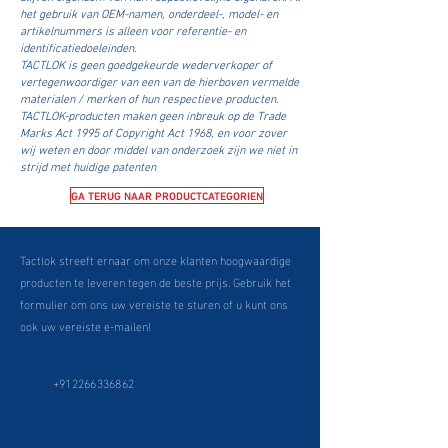
het gebruik van OEM-namen, onderdeel-, model- en
artikelnummers is alleen voor referentie- en
identificatiedoeleinden.
TACTLOK is geen goedgekeurde wederverkoper of
vertegenwoordiger van een van de hierboven vermelde
materialen / merken of hun respectieve producten.
TACTLOK-producten maken geen inbreuk op de Trade
Marks Act 1995 of Copyright Act 1968, en voor zover
wij weten en door middel van onderzoek zijn we niet in
strijd met huidige patenten
GA TERUG NAAR PRODUCTCATEGORIEN
Tactlok streeft ernaar om onze klanten hoogwaardige
producten te leveren tegen de beste prijs. Gebruik het
formulier om ons uw vereiste te sturen of u kunt ons
ook uw vereiste e-mailen!
+912266336862