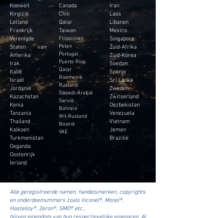
Koeweit
Canada
Iran
Kirgizië
Chili
Laos
Letland
Qatar
Libanon
Frankrijk
Taiwan
Mexico
Verenigde
Filippijnen
Singapore
Polen
Staten van
Zuid-Afrika
Portugal
Amerika
Zuid-Korea
Puerto Rico
Irak
Soedan
Qatar
Italië
Spanje
Roemenië
Israël
Sri Lanka
Rusland
Jordanië
Zweden
Saoedi-Arabië
Kazachstan
Zwitserland
Servië
Kenia
Oezbekistan
Bahrein
Tanzania
Venezuela
Wit-Rusland
Thailand
Vietnam
Bosnië
Kalkoen
Jemen
VAE
Turkmenistan
Brazilië
Oeganda
Oostenrijk
Ierland
Alle geregistreerde namen, handelsmerken, copyrights
en onderdeelnummers zoals Inconel®, Monel®,
Hastelloy®, Zeron®, SMO® etc.,
blijven eigendom van hun respectievelijke eigenaren. Al