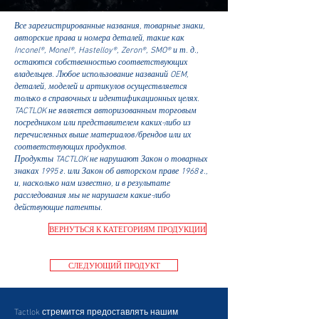
Все зарегистрированные названия, товарные знаки,
авторские права и номера деталей, такие как
Inconel®, Monel®, Hastelloy®, Zeron®, SMO® и т. д.,
остаются собственностью соответствующих
владельцев. Любое использование названий OEM,
деталей, моделей и артикулов осуществляется
только в справочных и идентификационных целях.
TACTLOK не является авторизованным торговым
посредником или представителем каких-либо из
перечисленных выше материалов/брендов или их
соответствующих продуктов.
Продукты TACTLOK не нарушают Закон о товарных
знаках 1995 г. или Закон об авторском праве 1968 г.,
и, насколько нам известно, и в результате
расследования мы не нарушаем какие-либо
действующие патенты.
ВЕРНУТЬСЯ К КАТЕГОРИЯМ ПРОДУКЦИИ
СЛЕДУЮЩИЙ ПРОДУКТ
Tactlok стремится предоставлять нашим