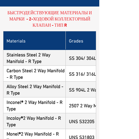
БЫСТРОДЕЙСТВУЮЩИЕ МАТЕРИАЛЫ И
МАРКИ - 2-ХОДОВОЙ КОЛЛЕКТОРНЫЙ
КЛАПАН - ТИП R
Materials
Grades
Stainless Steel 2 Way
SS 304/ 304L 2 Way Manifold - R 
Manifold - R Type
Carbon Steel 2 Way Manifold
SS 316/ 316L 2 Way Manifold - R 
- R Type
Alloy Steel 2 Way Manifold -
SS 904L 2 Way Manifold - R Type
R Type
Inconel® 2 Way Manifold - R
2507 2 Way Manifold - R Type
Type
Incoloy®2 Way Manifold - R
UNS S32205 2 Way Manifold - R T
Type
Monel®2 Way Manifold - R
UNS S31803 2 Way Manifold - R T