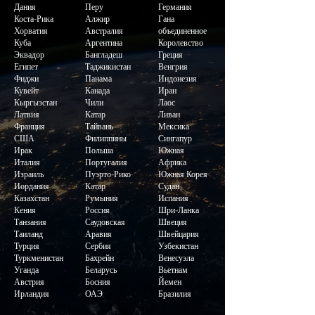
Дания
Перу
Германия
Коста-Рика
Алжир
Гана
Хорватия
Австралия
объединенное
Куба
Аргентина
Королевство
Эквадор
Бангладеш
Греция
Египет
Таджикистан
Венгрия
Фиджи
Панама
Индонезия
Кувейт
Канада
Иран
Кыргызстан
Чили
Лаос
Латвия
Катар
Ливан
Франция
Тайвань
Мексика
США
Филиппины
Сингапур
Ирак
Польша
Южная
Италия
Португалия
Африка
Израиль
Пуэрто-Рико
Южная Корея
Иордания
Катар
Судан
Казахстан
Румыния
Испания
Кения
Россия
Шри-Ланка
Танзания
Саудовская
Швеция
Таиланд
Аравия
Швейцария
Турция
Сербия
Узбекистан
Туркменистан
Бахрейн
Венесуэла
Уганда
Беларусь
Вьетнам
Австрия
Босния
Йемен
Ирландия
ОАЭ
Бразилия