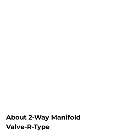
клиента.
НЕБОЛЬШИЕ
КОЛИЧЕСТВА
Мы не верим в обеспечение минимального
предложения, необходимого для наших продаж.
Мы скорее обеспечиваем небольшие количества в
соответствии с бюджетом клиента. И не создавать
ненужный инвентарь для клиентов.
БЫСТРАЯ
ДОСТАВКА
Мы обеспечиваем минимальное время оборота
для большинства 2-ходовых коллекторных
клапанов - тип R.
About 2-Way Manifold
Valve-R-Type