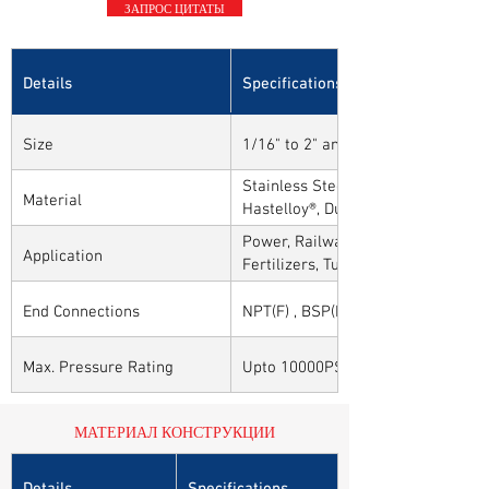
ЗАПРОС ЦИТАТЫ
Details
Specifications
Size
1/16" to 2" and 1mm to 50mm
Stainless Steel, Carbon Steel, Alloy
Material
Hastelloy®, Duplex, Super Duplex 
Alloys
Power, Railways, Cement, Chemical
Application
Fertilizers, Turnkey & EPC, Defenc
Sytems, Paper Mills etc.,
End Connections
NPT(F) , BSP(F) , BSPT(F) and Othe
Max. Pressure Rating
Upto 10000PSI / 700BAR
МАТЕРИАЛ КОНСТРУКЦИИ
Details
Specifications