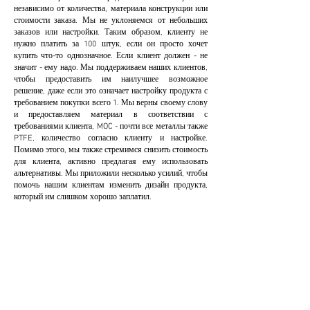
независимо от количества, материала конструкции или
стоимости заказа. Мы не уклоняемся от небольших
заказов или настройки. Таким образом, клиенту не
нужно платить за 100 штук, если он просто хочет
купить что-то однозначное. Если клиент должен - не
значит - ему надо. Мы поддерживаем наших клиентов,
чтобы предоставить им наилучшее возможное
решение, даже если это означает настройку продукта с
требованием покупки всего 1. Мы верны своему слову
и предоставляем материал в соответствии с
требованиями клиента, MOC - почти все металлы также
PTFE, количество согласно клиенту и настройке.
Помимо этого, мы также стремимся снизить стоимость
для клиента, активно предлагая ему использовать
альтернативы. Мы приложили несколько усилий, чтобы
помочь нашим клиентам изменить дизайн продукта,
который им слишком хорошо заплатил.
ПЕРСОНАЛИЗАЦИ
Я
Мы предоставляем и принимаем настройки для
снижения затрат и повышения
производительности для клиента. Это
оказывается чрезвычайно выгодным для