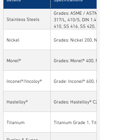
Grades: ASME / ASTM SA / A182 SA 304, 30
Stainless Steels
317/L, 410/S, DIN 1.4301, DIN1.4306, DIN 
410, SS 416, SS 420, SS 430, SS 904L, SS
Nickel
Grades: Nickel 200, Nickel 201
Monel®
Grades: Monel® 400, Monel® 401, Monel® 4
Inconel®/Incoloy®
Grade: Inconel® 600, Inconel® 601, Inconel®
Hastelloy®
Grades: Hastelloy® C276, Hastelloy® C22, H
Titanium
Titanium Grade 1, Titanium Grade 2, Tita
Duplex & Super