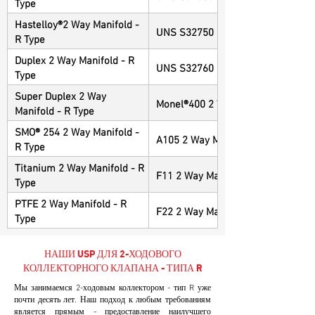
Type
Hastelloy®2 Way Manifold -
UNS S32750 2 Way Manifold - R T
R Type
Duplex 2 Way Manifold - R
UNS S32760 2 Way Manifold - R T
Type
Super Duplex 2 Way
Monel®400 2 Way Manifold - R Typ
Manifold - R Type
SMO® 254 2 Way Manifold -
A105 2 Way Manifold - R Type
R Type
Titanium 2 Way Manifold - R
F11 2 Way Manifold - R Type
Type
PTFE 2 Way Manifold - R
F22 2 Way Manifold - R Type
Type
НАШИ USP ДЛЯ 2-ХОДОВОГО
КОЛЛЕКТОРНОГО КЛАПАНА - ТИПА R
Мы занимаемся 2-ходовым коллектором - тип R уже
почти десять лет. Наш подход к любым требованиям
является прямым - предоставление наилучшего