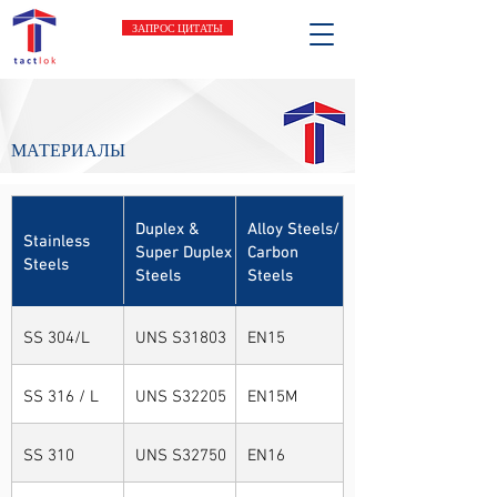
ЗАПРОС ЦИТАТЫ
МАТЕРИАЛЫ
Duplex &
Alloy Steels/
Stainless
Super Duplex
Carbon
Steels
Steels
Steels
SS 304/L
UNS S31803
EN15
SS 316 / L
UNS S32205
EN15M
SS 310
UNS S32750
EN16