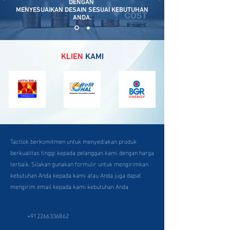
DENGAN
MENYESUAIKAN DESAIN SESUAI KEBUTUHAN
ANDA.
KLIEN
KAMI
Tactlok berkomitmen untuk menyediakan produk
berkualitas tinggi kepada pelanggan kami dengan harga
terbaik. Silakan gunakan formulir untuk mengirimkan
kebutuhan Anda kepada kami atau Anda juga dapat
mengirim email kepada kami kebutuhan Anda
+912266336862