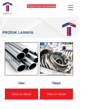
PERMINTAAN PENAWARAN
PRODUK LAINNYA
Tubos
Flanges
View in detail
View in detail