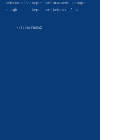
kebutuhan Anda kepada kami atau Anda juga dapat
mengirim email kepada kami kebutuhan Anda
+912266336862