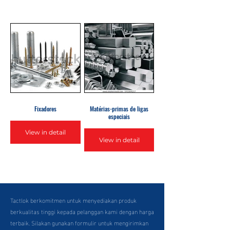
Fixadores
Matérias-primas de ligas
especiais
View in detail
View in detail
Tactlok berkomitmen untuk menyediakan produk
berkualitas tinggi kepada pelanggan kami dengan harga
terbaik. Silakan gunakan formulir untuk mengirimkan