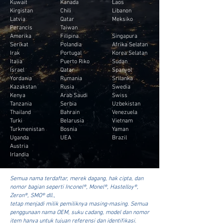
Kuwait
Kanada
Laos
Kirgistan
Chili
Libanon
Latvia
Qatar
Meksiko
Perancis
Taiwan
Amerika
Filipina
Singapura
Serikat
Polandia
Afrika Selatan
Irak
Portugal
Korea Selatan
Italia
Puerto Riko
Sudan
Israel
Qatar
Spanyol
Yordania
Rumania
Srilanka
Kazakstan
Rusia
Swedia
Kenya
Arab Saudi
Swiss
Tanzania
Serbia
Uzbekistan
Thailand
Bahrain
Venezuela
Turki
Belarusia
Vietnam
Turkmenistan
Bosnia
Yaman
Uganda
UEA
Brazil
Austria
Irlandia
Semua nama terdaftar, merek dagang, hak cipta, dan
nomor bagian seperti Inconel®, Monel®, Hastelloy®,
Zeron®, SMO® dll.,
tetap menjadi milik pemiliknya masing-masing. Semua
penggunaan nama OEM, suku cadang, model dan nomor
item hanya untuk tujuan referensi dan identifikasi.