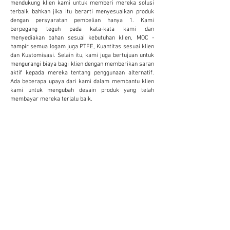
mendukung klien kami untuk memberi mereka solusi
terbaik bahkan jika itu berarti menyesuaikan produk
dengan persyaratan pembelian hanya 1. Kami
berpegang teguh pada kata-kata kami dan
menyediakan bahan sesuai kebutuhan klien, MOC -
hampir semua logam juga PTFE, Kuantitas sesuai klien
dan Kustomisasi. Selain itu, kami juga bertujuan untuk
mengurangi biaya bagi klien dengan memberikan saran
aktif kepada mereka tentang penggunaan alternatif.
Ada beberapa upaya dari kami dalam membantu klien
kami untuk mengubah desain produk yang telah
membayar mereka terlalu baik.
KUSTOMISASI
Kami menyediakan dan menerima kustomisasi
untuk mengurangi biaya dan meningkatkan
produktivitas klien. Ini terbukti sangat
bermanfaat bagi klien.
JUMLAH KECIL
Kami tidak percaya dalam memberikan pasokan
minimum yang sesuai dengan penjualan kami.
Kami lebih suka menyediakan jumlah kecil sesuai