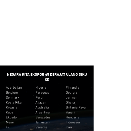
dengan anggaran klien. Dan tidak membuat
inventaris yang tidak perlu untuk klien.
PENGIRIMAN
CEPAT
Kami menyediakan waktu putar minimum untuk
sebagian besar Fitting Pipa.
NEGARA KITA EKSPOR 45 DERAJAT ULANG SIKU
KE
Azerbaijan
Nigeria
Finlandia
Belgium
Paraguay
Georgia
Denmark
Peru
Jerman
Kosta Rika
Aljazair
Ghana
Kroasia
Australia
Britania Raya
Kuba
Argentina
Yunani
Ekuador
Bangladesh
Hungaria
Mesir
Tajikistan
Indonesia
Fiji
Panama
Iran