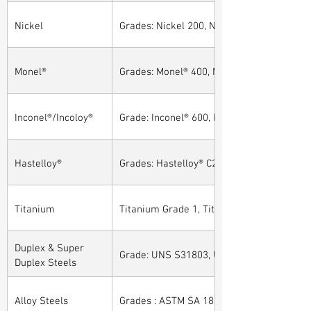
Nickel
Grades: Nickel 200, Nickel 201
Monel®
Grades: Monel® 400, Monel® 401, Monel® 4
Inconel®/Incoloy®
Grade: Inconel® 600, Inconel® 601, Inconel®
Hastelloy®
Grades: Hastelloy® C276, Hastelloy® C22, H
Titanium
Titanium Grade 1, Titanium Grade 2, Tita
Duplex & Super
Grade: UNS S31803, UNS S32205, UNS S32
Duplex Steels
Alloy Steels
Grades : ASTM SA 182 - F11, F22, F91, F9, 