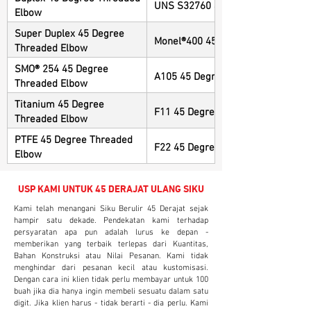
UNS S32760 45 Degree Threaded 
Elbow
Super Duplex 45 Degree
Monel®400 45 Degree Threaded E
Threaded Elbow
SMO® 254 45 Degree
A105 45 Degree Threaded Elbow
Threaded Elbow
Titanium 45 Degree
F11 45 Degree Threaded Elbow
Threaded Elbow
PTFE 45 Degree Threaded
F22 45 Degree Threaded Elbow
Elbow
USP KAMI UNTUK 45 DERAJAT ULANG SIKU
Kami telah menangani Siku Berulir 45 Derajat sejak
hampir satu dekade. Pendekatan kami terhadap
persyaratan apa pun adalah lurus ke depan -
memberikan yang terbaik terlepas dari Kuantitas,
Bahan Konstruksi atau Nilai Pesanan. Kami tidak
menghindar dari pesanan kecil atau kustomisasi.
Dengan cara ini klien tidak perlu membayar untuk 100
buah jika dia hanya ingin membeli sesuatu dalam satu
digit. Jika klien harus - tidak berarti - dia perlu. Kami