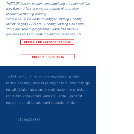
TACTLOK bukan reseller yang didukung atau perwakilan
dari Bahan / Merek yang tercantum di atas atau
produknya masing-masing.
Produk TACTLOK tidak melanggar Undang-Undang
Merek Dagang 1995 atau Undang-Undang Hak Cipta
1968, dan sejauh pengetahuan kami dan melalui
penyelidikan, kami tidak melanggar paten saat ini
KEMBALI KE KATEGORI PRODUK
PRODUK BERIKUTNYA
Tactlok berkomitmen untuk menyediakan produk
berkualitas tinggi kepada pelanggan kami dengan harga
terbaik. Silakan gunakan formulir untuk mengirimkan
kebutuhan Anda kepada kami atau Anda juga dapat
mengirim email kepada kami kebutuhan Anda
+912266336862