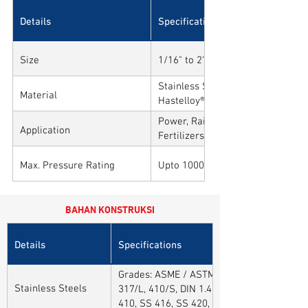
Details
Specifications
Size
1/16" to 2"
Stainless Steel, Carbon Steel, All
Material
Hastelloy®, Duplex, Super Duplex
Alloys
Power, Railways, Cement, Chemica
Application
Fertilizers, Turnkey & EPC, Defen
Sytems, Paper Mills etc.,
Max. Pressure Rating
Upto 10000PSI / 700BAR
BAHAN KONSTRUKSI
Details
Specifications
Grades: ASME / ASTM SA / A182 SA 304, 30
Stainless Steels
317/L, 410/S, DIN 1.4301, DIN1.4306, DIN 
410, SS 416, SS 420, SS 430, SS 904L, SS