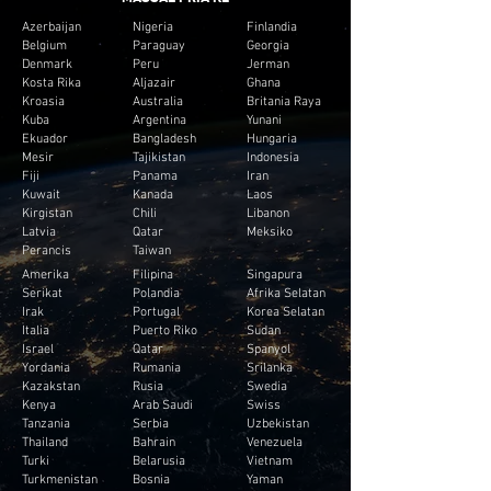
Azerbaijan
Nigeria
Finlandia
Belgium
Paraguay
Georgia
Denmark
Peru
Jerman
Kosta Rika
Aljazair
Ghana
Kroasia
Australia
Britania Raya
Kuba
Argentina
Yunani
Ekuador
Bangladesh
Hungaria
Mesir
Tajikistan
Indonesia
Fiji
Panama
Iran
Kuwait
Kanada
Laos
Kirgistan
Chili
Libanon
Latvia
Qatar
Meksiko
Perancis
Taiwan
Amerika
Filipina
Singapura
Serikat
Polandia
Afrika Selatan
Irak
Portugal
Korea Selatan
Italia
Puerto Riko
Sudan
Israel
Qatar
Spanyol
Yordania
Rumania
Srilanka
Kazakstan
Rusia
Swedia
Kenya
Arab Saudi
Swiss
Tanzania
Serbia
Uzbekistan
Thailand
Bahrain
Venezuela
Turki
Belarusia
Vietnam
Turkmenistan
Bosnia
Yaman