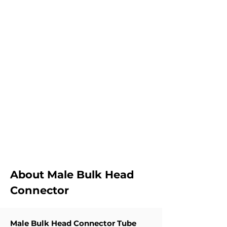
JUMLAH KECIL
Kami tidak percaya dalam memberikan pasokan
minimum yang sesuai dengan penjualan kami.
Kami lebih suka menyediakan jumlah kecil sesuai
dengan anggaran klien. Dan tidak membuat
inventaris yang tidak perlu untuk klien.
PENGIRIMAN
CEPAT
Kami menyediakan waktu putar minimum untuk
sebagian besar Perlengkapan Tabung.
About Male Bulk Head
Connector
Male Bulk Head Connector Tube