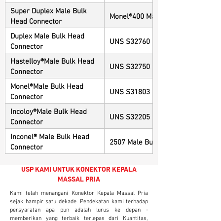
Super Duplex Male Bulk
Monel®400 Male Bulk Head Connec
Head Connector
Duplex Male Bulk Head
UNS S32760 Male Bulk Head Conn
Connector
Hastelloy®Male Bulk Head
UNS S32750 Male Bulk Head Conn
Connector
Monel®Male Bulk Head
UNS S31803 Male Bulk Head Conn
Connector
Incoloy®Male Bulk Head
UNS S32205 Male Bulk Head Conn
Connector
Inconel® Male Bulk Head
2507 Male Bulk Head Connector
Connector
USP KAMI UNTUK KONEKTOR KEPALA
MASSAL PRIA
Kami telah menangani Konektor Kepala Massal Pria
sejak hampir satu dekade. Pendekatan kami terhadap
persyaratan apa pun adalah lurus ke depan -
memberikan yang terbaik terlepas dari Kuantitas,