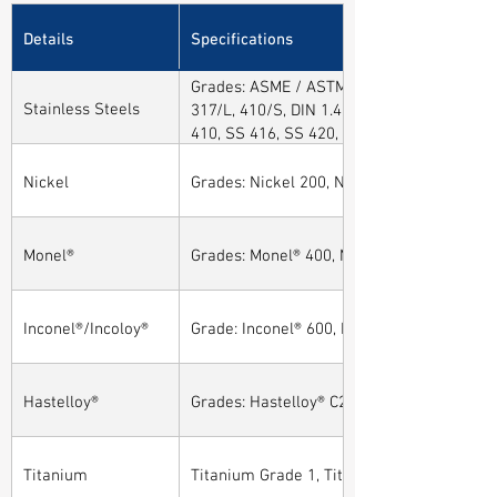
Details
Specifications
Grades: ASME / ASTM SA / A182 SA 304, 30
Stainless Steels
317/L, 410/S, DIN 1.4301, DIN1.4306, DIN 
410, SS 416, SS 420, SS 430, SS 904L, SS
Nickel
Grades: Nickel 200, Nickel 201
Monel®
Grades: Monel® 400, Monel® 401, Monel® 4
Inconel®/Incoloy®
Grade: Inconel® 600, Inconel® 601, Inconel®
Hastelloy®
Grades: Hastelloy® C276, Hastelloy® C22, H
Titanium
Titanium Grade 1, Titanium Grade 2, Tita