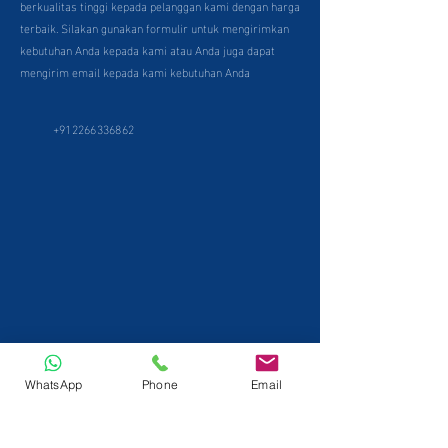
berkualitas tinggi kepada pelanggan kami dengan harga
terbaik. Silakan gunakan formulir untuk mengirimkan
kebutuhan Anda kepada kami atau Anda juga dapat
mengirim email kepada kami kebutuhan Anda
+912266336862
WhatsApp
Phone
Email