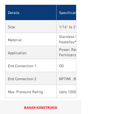
Details
Specifications
Size
1/16" to 2" and 1mm to 50mm
Stainless Steel, Carbon Steel, All
Material
Hastelloy®, Duplex, Super Duplex
Alloys
Power, Railways, Cement, Chemica
Application
Fertilizers, Turnkey & EPC, Defen
Sytems, Paper Mills etc.,
End Connection 1
OD
End Connection 2
NPT(M) , BSP(M) , BSPT(M) and Ot
Max. Pressure Rating
Upto 10000PSI / 700BAR
BAHAN KONSTRUKSI