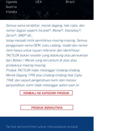
Uganda
UEA
Brazil
Austria
Irlandia
Semua nama terdaftar, merek dagang, hak cipta, dan
nomor bagian seperti Inconel®, Monel®, Hastelloy®,
Zeron®, SMO® dll.,
tetap menjadi milik pemiliknya masing-masing. Semua
penggunaan nama OEM, suku cadang, model dan nomor
item hanya untuk tujuan referensi dan identifikasi.
TACTLOK bukan reseller yang didukung atau perwakilan
dari Bahan / Merek yang tercantum di atas atau
produknya masing-masing.
Produk TACTLOK tidak melanggar Undang-Undang
Merek Dagang 1995 atau Undang-Undang Hak Cipta
1968, dan sejauh pengetahuan kami dan melalui
penyelidikan, kami tidak melanggar paten saat ini
KEMBALI KE KATEGORI PRODUK
PRODUK BERIKUTNYA
Tactlok berkomitmen untuk menyediakan produk