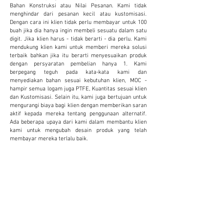
Bahan Konstruksi atau Nilai Pesanan. Kami tidak
menghindar dari pesanan kecil atau kustomisasi.
Dengan cara ini klien tidak perlu membayar untuk 100
buah jika dia hanya ingin membeli sesuatu dalam satu
digit. Jika klien harus - tidak berarti - dia perlu. Kami
mendukung klien kami untuk memberi mereka solusi
terbaik bahkan jika itu berarti menyesuaikan produk
dengan persyaratan pembelian hanya 1. Kami
berpegang teguh pada kata-kata kami dan
menyediakan bahan sesuai kebutuhan klien, MOC -
hampir semua logam juga PTFE, Kuantitas sesuai klien
dan Kustomisasi. Selain itu, kami juga bertujuan untuk
mengurangi biaya bagi klien dengan memberikan saran
aktif kepada mereka tentang penggunaan alternatif.
Ada beberapa upaya dari kami dalam membantu klien
kami untuk mengubah desain produk yang telah
membayar mereka terlalu baik.
KUSTOMISASI
Kami menyediakan dan menerima kustomisasi
untuk mengurangi biaya dan meningkatkan
produktivitas klien. Ini terbukti sangat
bermanfaat bagi klien.