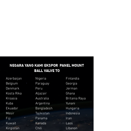
inventaris yang tidak perlu untuk klien.
PENGIRIMAN
CEPAT
Kami menyediakan waktu putar minimum untuk
sebagian besar Katup Bola Pemasangan Panel.
NEGARA YANG KAMI EKSPOR PANEL MOUNT
BALL VALVE TO
Azerbaijan
Nigeria
Finlandia
Belgium
Paraguay
Georgia
Denmark
Peru
Jerman
Kosta Rika
Aljazair
Ghana
Kroasia
Australia
Britania Raya
Kuba
Argentina
Yunani
Ekuador
Bangladesh
Hungaria
Mesir
Tajikistan
Indonesia
Fiji
Panama
Iran
Kuwait
Kanada
Laos
Kirgistan
Chili
Libanon