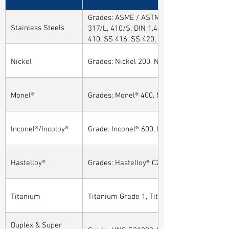
Grades: ASME / ASTM SA / A182 SA 304, 30
Stainless Steels
317/L, 410/S, DIN 1.4301, DIN1.4306, DIN 
410, SS 416, SS 420, SS 430, SS 904L, SS
Nickel
Grades: Nickel 200, Nickel 201
Monel®
Grades: Monel® 400, Monel® 401, Monel® 4
Inconel®/Incoloy®
Grade: Inconel® 600, Inconel® 601, Inconel®
Hastelloy®
Grades: Hastelloy® C276, Hastelloy® C22, H
Titanium
Titanium Grade 1, Titanium Grade 2, Tita
Duplex & Super