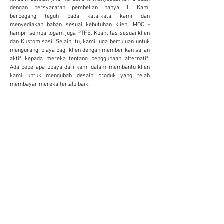
dengan persyaratan pembelian hanya 1. Kami
berpegang teguh pada kata-kata kami dan
menyediakan bahan sesuai kebutuhan klien, MOC -
hampir semua logam juga PTFE, Kuantitas sesuai klien
dan Kustomisasi. Selain itu, kami juga bertujuan untuk
mengurangi biaya bagi klien dengan memberikan saran
aktif kepada mereka tentang penggunaan alternatif.
Ada beberapa upaya dari kami dalam membantu klien
kami untuk mengubah desain produk yang telah
membayar mereka terlalu baik.
KUSTOMISASI
Kami menyediakan dan menerima kustomisasi
untuk mengurangi biaya dan meningkatkan
produktivitas klien. Ini terbukti sangat
bermanfaat bagi klien.
JUMLAH KECIL
Kami tidak percaya dalam memberikan pasokan
minimum yang sesuai dengan penjualan kami.
Kami lebih suka menyediakan jumlah kecil sesuai
dengan anggaran klien. Dan tidak membuat