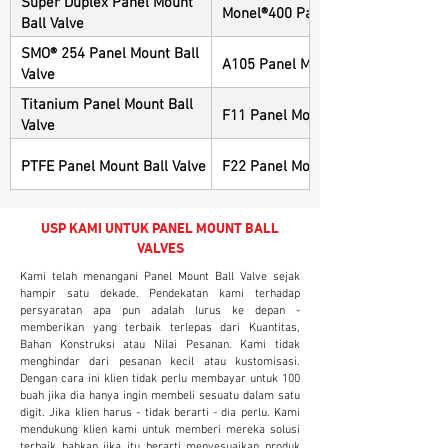
Super Duplex Panel Mount
Monel®400 Panel Mount Ball Valve
Ball Valve
SMO® 254 Panel Mount Ball
A105 Panel Mount Ball Valve
Valve
Titanium Panel Mount Ball
F11 Panel Mount Ball Valve
Valve
PTFE Panel Mount Ball Valve
F22 Panel Mount Ball Valve
USP KAMI UNTUK PANEL MOUNT BALL
VALVES
Kami telah menangani Panel Mount Ball Valve sejak
hampir satu dekade. Pendekatan kami terhadap
persyaratan apa pun adalah lurus ke depan -
memberikan yang terbaik terlepas dari Kuantitas,
Bahan Konstruksi atau Nilai Pesanan. Kami tidak
menghindar dari pesanan kecil atau kustomisasi.
Dengan cara ini klien tidak perlu membayar untuk 100
buah jika dia hanya ingin membeli sesuatu dalam satu
digit. Jika klien harus - tidak berarti - dia perlu. Kami
mendukung klien kami untuk memberi mereka solusi
terbaik bahkan jika itu berarti menyesuaikan produk