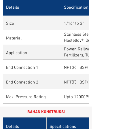
Details
Specifications
Size
1/16" to 2"
Stainless Steel, Carbon Steel, Alloy
Material
Hastelloy®, Duplex, Super Duplex 
Alloys
Power, Railways, Cement, Chemical
Application
Fertilizers, Turnkey & EPC, Defenc
Sytems, Paper Mills etc.,
End Connection 1
NPT(F) , BSP(F) , BSPT(F) and Othe
End Connection 2
NPT(F) , BSP(F) , BSPT(F) and Othe
Max. Pressure Rating
Upto 12000PSI / 825BAR
BAHAN KONSTRUKSI
Details
Specifications