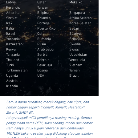
Latvia
Qatar
Meksiko
Perancis
Taiwan
Amerika
Filipina
Singapura
Serikat
Polandia
Afrika Selatan
Irak
Portugal
Korea Selatan
Italia
Puerto Riko
Sudan
Israel
Qatar
Spanyol
Yordania
Rumania
Srilanka
Kazakstan
Rusia
Swedia
Kenya
Arab Saudi
Swiss
Tanzania
Serbia
Uzbekistan
Thailand
Bahrain
Venezuela
Turki
Belarusia
Vietnam
Turkmenistan
Bosnia
Yaman
Uganda
UEA
Brazil
Austria
Irlandia
Semua nama terdaftar, merek dagang, hak cipta, dan
nomor bagian seperti Inconel®, Monel®, Hastelloy®,
Zeron®, SMO® dll.,
tetap menjadi milik pemiliknya masing-masing. Semua
penggunaan nama OEM, suku cadang, model dan nomor
item hanya untuk tujuan referensi dan identifikasi.
TACTLOK bukan reseller yang didukung atau perwakilan