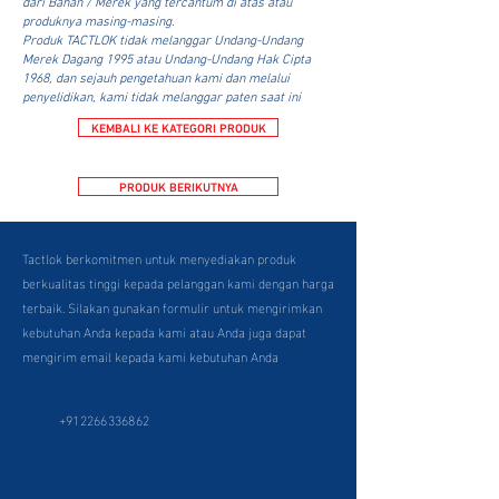
dari Bahan / Merek yang tercantum di atas atau
produknya masing-masing.
Produk TACTLOK tidak melanggar Undang-Undang
Merek Dagang 1995 atau Undang-Undang Hak Cipta
1968, dan sejauh pengetahuan kami dan melalui
penyelidikan, kami tidak melanggar paten saat ini
KEMBALI KE KATEGORI PRODUK
PRODUK BERIKUTNYA
Tactlok berkomitmen untuk menyediakan produk
berkualitas tinggi kepada pelanggan kami dengan harga
terbaik. Silakan gunakan formulir untuk mengirimkan
kebutuhan Anda kepada kami atau Anda juga dapat
mengirim email kepada kami kebutuhan Anda
+912266336862