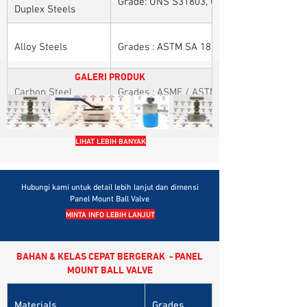
Grade: UNS S31803, UNS S32205, UNS S32
Duplex Steels
Alloy Steels
Grades : ASTM SA 182 - F11, F22, F91, F9, 
GALERI PRODUK
Carbon Steel
Grades : ASME / ASTM SA / A 105, ASME /
LIHAT LEBIH BANYAK
Hubungi kami untuk detail lebih lanjut dan dimensi
Panel Mount Ball Valve
MINTA INFO LEBIH LANJUT
BAHAN & KELAS CEPAT BERGERAK - PANEL
MOUNT BALL VALVE
Materials
Grades