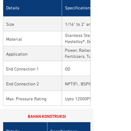
Details
Specifications
Size
1/16" to 2" and 1mm to 50mm
Stainless Steel, Carbon Steel, Alloy
Material
Hastelloy®, Duplex, Super Duplex 
Alloys
Power, Railways, Cement, Chemical
Application
Fertilizers, Turnkey & EPC, Defenc
Sytems, Paper Mills etc.,
End Connection 1
OD
End Connection 2
NPT(F) , BSP(F) , BSPT(F) and Othe
Max. Pressure Rating
Upto 12000PSI / 825BAR
BAHAN KONSTRUKSI
Details
Specifications