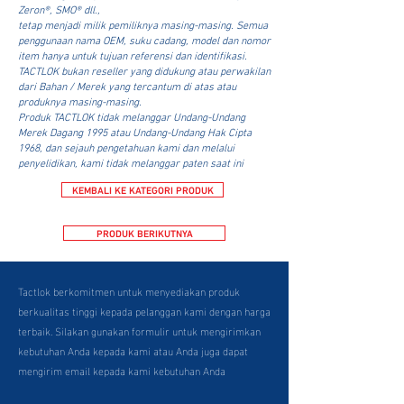
Zeron®, SMO® dll.,
tetap menjadi milik pemiliknya masing-masing. Semua
penggunaan nama OEM, suku cadang, model dan nomor
item hanya untuk tujuan referensi dan identifikasi.
TACTLOK bukan reseller yang didukung atau perwakilan
dari Bahan / Merek yang tercantum di atas atau
produknya masing-masing.
Produk TACTLOK tidak melanggar Undang-Undang
Merek Dagang 1995 atau Undang-Undang Hak Cipta
1968, dan sejauh pengetahuan kami dan melalui
penyelidikan, kami tidak melanggar paten saat ini
KEMBALI KE KATEGORI PRODUK
PRODUK BERIKUTNYA
Tactlok berkomitmen untuk menyediakan produk
berkualitas tinggi kepada pelanggan kami dengan harga
terbaik. Silakan gunakan formulir untuk mengirimkan
kebutuhan Anda kepada kami atau Anda juga dapat
mengirim email kepada kami kebutuhan Anda