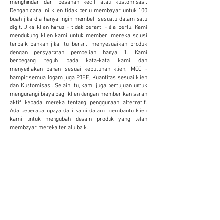
menghindar dari pesanan kecil atau kustomisasi.
Dengan cara ini klien tidak perlu membayar untuk 100
buah jika dia hanya ingin membeli sesuatu dalam satu
digit. Jika klien harus - tidak berarti - dia perlu. Kami
mendukung klien kami untuk memberi mereka solusi
terbaik bahkan jika itu berarti menyesuaikan produk
dengan persyaratan pembelian hanya 1. Kami
berpegang teguh pada kata-kata kami dan
menyediakan bahan sesuai kebutuhan klien, MOC -
hampir semua logam juga PTFE, Kuantitas sesuai klien
dan Kustomisasi. Selain itu, kami juga bertujuan untuk
mengurangi biaya bagi klien dengan memberikan saran
aktif kepada mereka tentang penggunaan alternatif.
Ada beberapa upaya dari kami dalam membantu klien
kami untuk mengubah desain produk yang telah
membayar mereka terlalu baik.
KUSTOMISASI
Kami menyediakan dan menerima kustomisasi
untuk mengurangi biaya dan meningkatkan
produktivitas klien. Ini terbukti sangat
bermanfaat bagi klien.