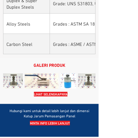
Grade: UNS S31803, UNS S32205, UNS S32
Duplex Steels
Alloy Steels
Grades : ASTM SA 182 - F11, F22, F91, F9, 
Carbon Steel
Grades : ASME / ASTM SA / A 105, ASME /
GALERI PRODUK
LIHAT SELENGKAPNYA
Hubungi kami untuk detail lebih lanjut dan dimensi
Katup Jarum Pemasangan Panel
MINTA INFO LEBIH LANJUT