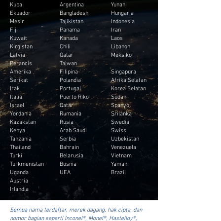
Kuba
Argentina
Yunani
Ekuador
Bangladesh
Hungaria
Mesir
Tajikistan
Indonesia
Fiji
Panama
Iran
Kuwait
Kanada
Laos
Kirgistan
Chili
Libanon
Latvia
Qatar
Meksiko
Perancis
Taiwan
Amerika
Filipina
Singapura
Serikat
Polandia
Afrika Selatan
Irak
Portugal
Korea Selatan
Italia
Puerto Riko
Sudan
Israel
Qatar
Spanyol
Yordania
Rumania
Srilanka
Kazakstan
Rusia
Swedia
Kenya
Arab Saudi
Swiss
Tanzania
Serbia
Uzbekistan
Thailand
Bahrain
Venezuela
Turki
Belarusia
Vietnam
Turkmenistan
Bosnia
Yaman
Uganda
UEA
Brazil
Austria
Irlandia
Semua nama terdaftar, merek dagang, hak cipta, dan
nomor bagian seperti Inconel®, Monel®, Hastelloy®,