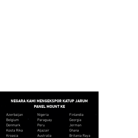
JUMLAH KECIL
Kami tidak percaya dalam memberikan pasokan
minimum yang sesuai dengan penjualan kami.
Kami lebih suka menyediakan jumlah kecil sesuai
dengan anggaran klien. Dan tidak membuat
inventaris yang tidak perlu untuk klien.
PENGIRIMAN
CEPAT
Kami menyediakan waktu putar minimum
untuk sebagian besar Katup Jarum
Pemasangan Panel.
NEGARA KAMI MENGEKSPOR KATUP JARUM
PANEL MOUNT KE
Azerbaijan
Nigeria
Finlandia
Belgium
Paraguay
Georgia
Denmark
Peru
Jerman
Kosta Rika
Aljazair
Ghana
Kroasia
Australia
Britania Raya