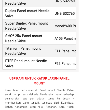
UNS S32750 Panel mount Needle 
Needle Valve
Duplex Panel mount Needle
UNS S32760 Panel mount Needle 
Valve
Super Duplex Panel mount
Monel®400 Panel mount Needle Va
Needle Valve
SMO® 254 Panel mount
A105 Panel mount Needle Valve
Needle Valve
Titanium Panel mount
F11 Panel mount Needle Valve
Needle Valve
PTFE Panel mount Needle
F22 Panel mount Needle Valve
Valve
USP KAMI UNTUK KATUP JARUM PANEL
MOUNT
Kami telah berurusan di Panel mount Needle Valve
sejak hampir satu dekade. Pendekatan kami terhadap
persyaratan apa pun adalah lurus ke depan -
memberikan yang terbaik terlepas dari Kuantitas,
Bahan Konstruksi atau Nilai Pesanan. Kami tidak