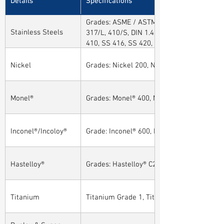
Grades: ASME / ASTM SA / A182 SA 304, 30
Stainless Steels
317/L, 410/S, DIN 1.4301, DIN1.4306, DIN 
410, SS 416, SS 420, SS 430, SS 904L, SS
Nickel
Grades: Nickel 200, Nickel 201
Monel®
Grades: Monel® 400, Monel® 401, Monel® 4
Inconel®/Incoloy®
Grade: Inconel® 600, Inconel® 601, Inconel®
Hastelloy®
Grades: Hastelloy® C276, Hastelloy® C22, H
Titanium
Titanium Grade 1, Titanium Grade 2, Tita
Duplex & Super