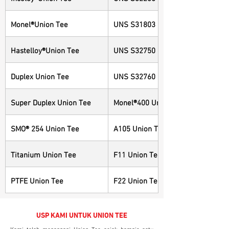
Monel®Union Tee
UNS S31803 Union Tee
Hastelloy®Union Tee
UNS S32750 Union Tee
Duplex Union Tee
UNS S32760 Union Tee
Super Duplex Union Tee
Monel®400 Union Tee
SMO® 254 Union Tee
A105 Union Tee
Titanium Union Tee
F11 Union Tee
PTFE Union Tee
F22 Union Tee
USP KAMI UNTUK UNION TEE
Kami telah menangani Union Tee sejak hampir satu