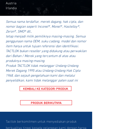
Austria
Irlandia
Semua nama terdaftar, merek dagang, hak cipta, dan
nomor bagian seperti Inconel®, Monel®, Hastelloy®,
Zeron®, SMO® dll.,
tetap menjadi milik pemiliknya masing-masing. Semua
penggunaan nama OEM, suku cadang, model dan nomor
item hanya untuk tujuan referensi dan identifikasi.
TACTLOK bukan reseller yang didukung atau perwakilan
dari Bahan / Merek yang tercantum di atas atau
produknya masing-masing.
Produk TACTLOK tidak melanggar Undang-Undang
Merek Dagang 1995 atau Undang-Undang Hak Cipta
1968, dan sejauh pengetahuan kami dan melalui
penyelidikan, kami tidak melanggar paten saat ini
KEMBALI KE KATEGORI PRODUK
PRODUK BERIKUTNYA
Tactlok berkomitmen untuk menyediakan produk
berkualitas tinggi kepada pelanggan kami dengan harga