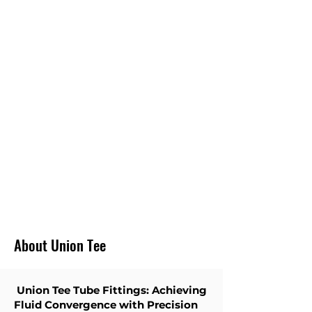
bermanfaat bagi klien.
JUMLAH KECIL
Kami tidak percaya dalam memberikan pasokan
minimum yang sesuai dengan penjualan kami.
Kami lebih suka menyediakan jumlah kecil sesuai
dengan anggaran klien. Dan tidak membuat
inventaris yang tidak perlu untuk klien.
PENGIRIMAN
CEPAT
Kami menyediakan waktu putar minimum untuk
sebagian besar Perlengkapan Tabung.
About Union Tee
Union Tee Tube Fittings: Achieving
Fluid Convergence with Precision