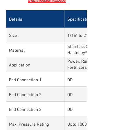
PERMINTAAN PENAWARAN
Details
Specifications
Size
1/16" to 2" and 1mm to 50mm
Stainless Steel, Carbon Steel, All
Material
Hastelloy®, Duplex, Super Duplex
Alloys
Power, Railways, Cement, Chemica
Application
Fertilizers, Turnkey & EPC, Defen
Sytems, Paper Mills etc.,
End Connection 1
OD
End Connection 2
OD
End Connection 3
OD
Max. Pressure Rating
Upto 10000PSI / 700BAR