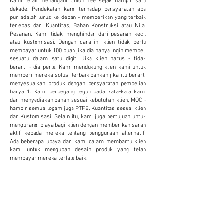
dekade. Pendekatan kami terhadap persyaratan apa
pun adalah lurus ke depan - memberikan yang terbaik
terlepas dari Kuantitas, Bahan Konstruksi atau Nilai
Pesanan. Kami tidak menghindar dari pesanan kecil
atau kustomisasi. Dengan cara ini klien tidak perlu
membayar untuk 100 buah jika dia hanya ingin membeli
sesuatu dalam satu digit. Jika klien harus - tidak
berarti - dia perlu. Kami mendukung klien kami untuk
memberi mereka solusi terbaik bahkan jika itu berarti
menyesuaikan produk dengan persyaratan pembelian
hanya 1. Kami berpegang teguh pada kata-kata kami
dan menyediakan bahan sesuai kebutuhan klien, MOC -
hampir semua logam juga PTFE, Kuantitas sesuai klien
dan Kustomisasi. Selain itu, kami juga bertujuan untuk
mengurangi biaya bagi klien dengan memberikan saran
aktif kepada mereka tentang penggunaan alternatif.
Ada beberapa upaya dari kami dalam membantu klien
kami untuk mengubah desain produk yang telah
membayar mereka terlalu baik.
KUSTOMISASI
Kami menyediakan dan menerima kustomisasi
untuk mengurangi biaya dan meningkatkan
produktivitas klien. Ini terbukti sangat