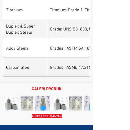
Titanium
Titanium Grade 1, Titanium Grade 2, Tita
Duplex & Super
Grade: UNS S31803, UNS S32205, UNS S32
Duplex Steels
Alloy Steels
Grades : ASTM SA 182 - F11, F22, F91, F9, 
Carbon Steel
Grades : ASME / ASTM SA / A 105, ASME /
GALERI PRODUK
LIHAT LEBIH BANYAK