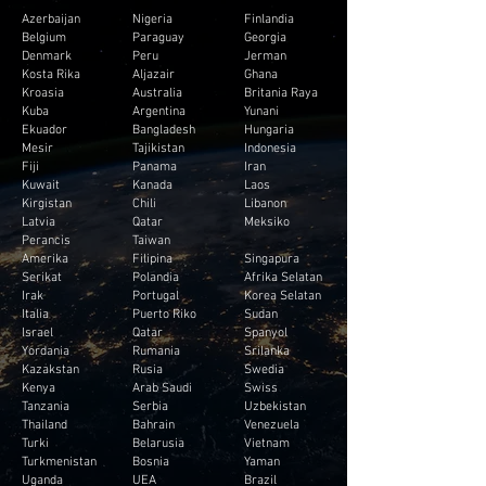
Azerbaijan
Nigeria
Finlandia
Belgium
Paraguay
Georgia
Denmark
Peru
Jerman
Kosta Rika
Aljazair
Ghana
Kroasia
Australia
Britania Raya
Kuba
Argentina
Yunani
Ekuador
Bangladesh
Hungaria
Mesir
Tajikistan
Indonesia
Fiji
Panama
Iran
Kuwait
Kanada
Laos
Kirgistan
Chili
Libanon
Latvia
Qatar
Meksiko
Perancis
Taiwan
Amerika
Filipina
Singapura
Serikat
Polandia
Afrika Selatan
Irak
Portugal
Korea Selatan
Italia
Puerto Riko
Sudan
Israel
Qatar
Spanyol
Yordania
Rumania
Srilanka
Kazakstan
Rusia
Swedia
Kenya
Arab Saudi
Swiss
Tanzania
Serbia
Uzbekistan
Thailand
Bahrain
Venezuela
Turki
Belarusia
Vietnam
Turkmenistan
Bosnia
Yaman
Uganda
UEA
Brazil