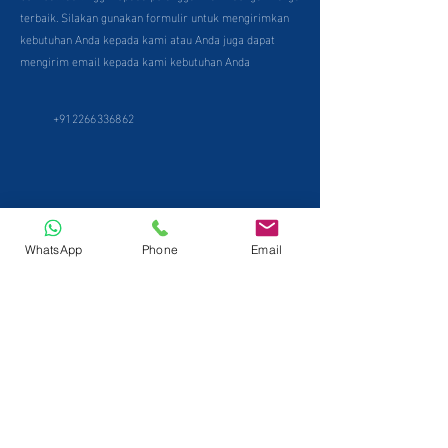
terbaik. Silakan gunakan formulir untuk mengirimkan
kebutuhan Anda kepada kami atau Anda juga dapat
mengirim email kepada kami kebutuhan Anda
+912266336862
WhatsApp
Phone
Email