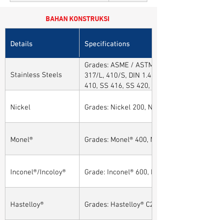
BAHAN KONSTRUKSI
Details
Specifications
Grades: ASME / ASTM SA / A182 SA 304, 30
Stainless Steels
317/L, 410/S, DIN 1.4301, DIN1.4306, DIN 
410, SS 416, SS 420, SS 430, SS 904L, SS
Nickel
Grades: Nickel 200, Nickel 201
Monel®
Grades: Monel® 400, Monel® 401, Monel® 4
Inconel®/Incoloy®
Grade: Inconel® 600, Inconel® 601, Inconel®
Hastelloy®
Grades: Hastelloy® C276, Hastelloy® C22, H