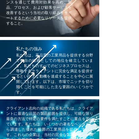
ンスを通じて費用対効果を高め、製
品、プロセス、および顧客サービスを
改善するという当社の取り組みをサポ
ートするために必要なリソースを提供
すること。
私たちの強み
私たちは、高品質の工業用品を提供する分野
で独自の組織としての地位を確立していま
す。私たちのすべてのビジネスプロセスは、
尊敬するクライアントに完全な満足を提供す
るという主な動機を達成することを中心に展
開しています。以下は、市場でニッチを切り
開くことを可能にした主な要因のいくつかで
す。
クライアント志向の組織である私たちは、クライア
ントに最適な品質の製品範囲を提供し、可能な限り
最良の方法で特定の要件を満たすことに重点を置い
ています。私たちは、いくつかの著名なベンダーか
ら調達した優れた範囲の工業用品を提供していま
す。これらの企業は、当社の完全な製品ラインが国