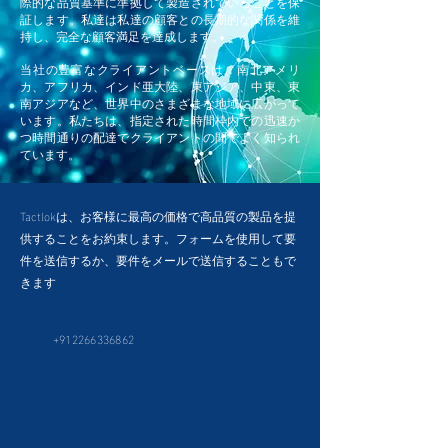
際的な品質基準に準拠して製造されていることを保
証します。私達は私達の顧客との長期的な関係を維
持し、完全な顧客満足を達成します。
当社の豊富なクライアントベースは、南北アメリ
カ、アフリカ、インド亜大陸、東アジア、中東、東
南アジアなど、世界中のさまざまな地域に広がって
います。私たちは、指定された時間枠内での迅速か
つ時間通りの配達でクライアントの間でよく知られ
ています。
Tactlokは、お客様に最高の価格で高品質の製品を提
供することをお約束します。フォームを使用して要
件を送信するか、要件をメールで送信することもで
きます
+912266336862