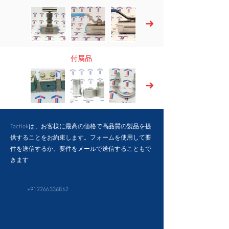
付属品
Tactlokは、お客様に最高の価格で高品質の製品を提
供することをお約束します。フォームを使用して要
件を送信するか、要件をメールで送信することもで
きます
+912266336862