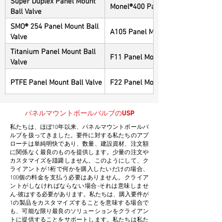
Super Duplex Panel Mount
Monel®400 Panel Mount Ball Valve
Ball Valve
SMO® 254 Panel Mount Ball
A105 Panel Mount Ball Valve
Valve
Titanium Panel Mount Ball
F11 Panel Mount Ball Valve
Valve
PTFE Panel Mount Ball Valve
F22 Panel Mount Ball Valve
パネルマウントボールバルブのUSP
私たちは、ほぼ10年以来、パネルマウントボールバ
ルブを扱ってきました。要件に対する私たちのアプ
ローチは単純明快であり、数量、建設資材、注文額
に関係なく最良のものを提供します。少量の注文や
カスタマイズを躊躇しません。このようにして、ク
ライアントが1桁で何かを購入したいだけの場合、
100個の料金を支払う必要はありません。クライア
ントがしなければならない場合-それは意味しませ
ん-彼はする必要があります。私たちは、購入要件が
1の製品をカスタマイズすることを意味する場合で
も、可能な限り最良のソリューションをクライアン
トに提供することをサポートします。私たちは私た