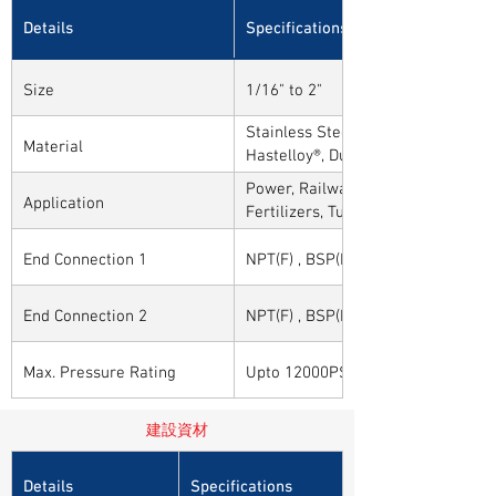
Details
Specifications
Size
1/16" to 2"
Stainless Steel, Carbon Steel, Alloy
Material
Hastelloy®, Duplex, Super Duplex 
Alloys
Power, Railways, Cement, Chemical
Application
Fertilizers, Turnkey & EPC, Defenc
Sytems, Paper Mills etc.,
End Connection 1
NPT(F) , BSP(F) , BSPT(F) and Othe
End Connection 2
NPT(F) , BSP(F) , BSPT(F) and Othe
Max. Pressure Rating
Upto 12000PSI / 825BAR
建設資材
Details
Specifications