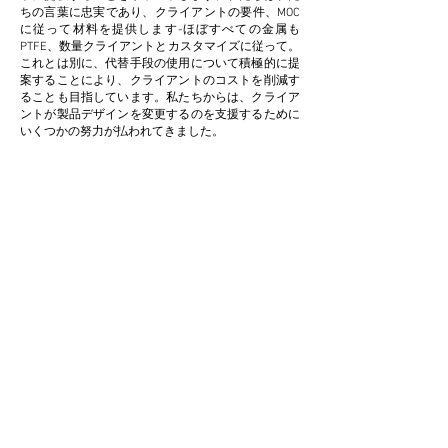
ちの言葉に忠実であり、クライアントの要件、MOC
に従って材料を提供します-ほぼすべての金属も
PTFE、数量クライアントとカスタマイズに従って。
これとは別に、代替手段の使用について積極的に提
案することにより、クライアントのコストを削減す
ることも目指しています。私たちからは、クライア
ントが製品デザインを変更するのを支援するために
いくつかの努力が払われてきました。
カスタマイズ
コストを削減し、クライアントの生産性を向上
させるために、カスタマイズを提供および受け
入れます。これは、クライアントにとって非常
に有益であることがわかります。
少量
私たちは、売上に見合う最小限の供給を提供す
ることを信じていません。クライアントの予算
に合わせて少量を提供します。また、クライア
ントに不要な在庫を作成しないでください。