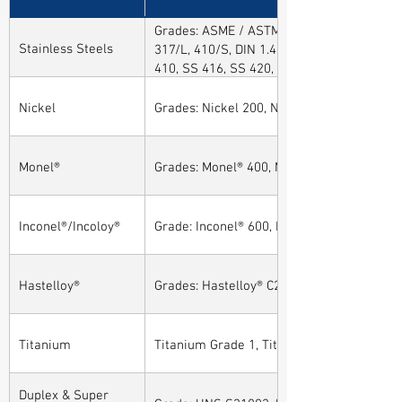
Grades: ASME / ASTM SA / A182 SA 304, 30
Stainless Steels
317/L, 410/S, DIN 1.4301, DIN1.4306, DIN 
410, SS 416, SS 420, SS 430, SS 904L, SS
Nickel
Grades: Nickel 200, Nickel 201
Monel®
Grades: Monel® 400, Monel® 401, Monel® 4
Inconel®/Incoloy®
Grade: Inconel® 600, Inconel® 601, Inconel®
Hastelloy®
Grades: Hastelloy® C276, Hastelloy® C22, H
Titanium
Titanium Grade 1, Titanium Grade 2, Tita
Duplex & Super