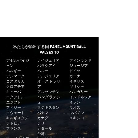
迅速な配達
ほとんどのパネルマウントボールバルブに最小
のターンアラウンドタイムを提供します。
私たちが輸出する国 PANEL MOUNT BALL
VALVES TO
アゼルバイジ
ナイジェリア
フィンランド
ャン
パラグアイ
ジョージア
ベルギー
ペルー
ドイツ
デンマーク
アルジェリア
ガーナ
コスタリカ
オーストラリ
イギリス
クロアチア
ア
ギリシャ
キューバ
アルゼンチン
ハンガリー
エクアドル
バングラデシ
インドネシア
エジプト
ュ
イラン
フィジー
タジキスタン
ラオス
クウェート
パナマ
レバノン
キルギスタン
カナダ
メキシコ
ラトビア
チリ
フランス
カタール
台湾