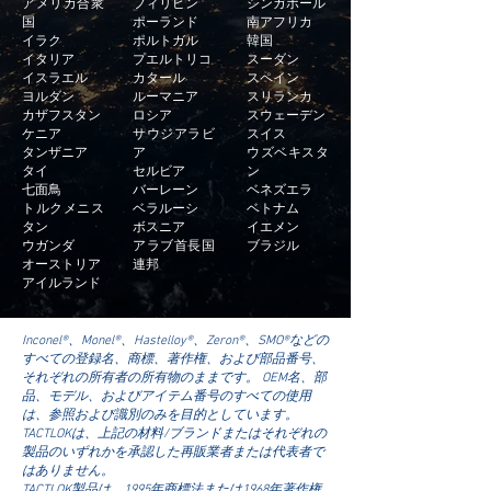
アメリカ合衆
フィリピン
シンガポール
国
ポーランド
南アフリカ
イラク
ポルトガル
韓国
イタリア
プエルトリコ
スーダン
イスラエル
カタール
スペイン
ヨルダン
ルーマニア
スリランカ
カザフスタン
ロシア
スウェーデン
ケニア
サウジアラビ
スイス
タンザニア
ア
ウズベキスタ
タイ
セルビア
ン
七面鳥
バーレーン
ベネズエラ
トルクメニス
ベラルーシ
ベトナム
タン
ボスニア
イエメン
ウガンダ
アラブ首長国
ブラジル
オーストリア
連邦
アイルランド
Inconel®、Monel®、Hastelloy®、Zeron®、SMO®などの
すべての登録名、商標、著作権、および部品番号、
それぞれの所有者の所有物のままです。 OEM名、部
品、モデル、およびアイテム番号のすべての使用
は、参照および識別のみを目的としています。
TACTLOKは、上記の材料/ブランドまたはそれぞれの
製品のいずれかを承認した再販業者または代表者で
はありません。
TACTLOK製品は、1995年商標法または1968年著作権