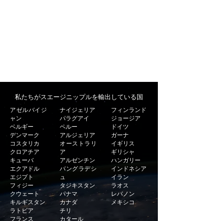
ントに不要な在庫を作成しないでください。
迅速な配達
ほとんどのパイプフィッティングに最小のター
ンアラウンドタイムを提供します。
私たちがスエージニップルを輸出している国
アゼルバイジ
ナイジェリア
フィンランド
ャン
パラグアイ
ジョージア
ベルギー
ペルー
ドイツ
デンマーク
アルジェリア
ガーナ
コスタリカ
オーストラリ
イギリス
クロアチア
ア
ギリシャ
キューバ
アルゼンチン
ハンガリー
エクアドル
バングラデシ
インドネシア
エジプト
ュ
イラン
フィジー
タジキスタン
ラオス
クウェート
パナマ
レバノン
キルギスタン
カナダ
メキシコ
ラトビア
チリ
フランス
カタール