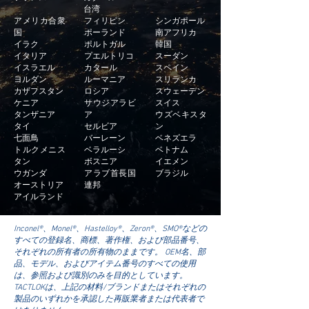
台湾
アメリカ合衆
フィリピン
シンガポール
国
ポーランド
南アフリカ
イラク
ポルトガル
韓国
イタリア
プエルトリコ
スーダン
イスラエル
カタール
スペイン
ヨルダン
ルーマニア
スリランカ
カザフスタン
ロシア
スウェーデン
ケニア
サウジアラビ
スイス
タンザニア
ア
ウズベキスタ
タイ
セルビア
ン
七面鳥
バーレーン
ベネズエラ
トルクメニス
ベラルーシ
ベトナム
タン
ボスニア
イエメン
ウガンダ
アラブ首長国
ブラジル
オーストリア
連邦
アイルランド
Inconel®、Monel®、Hastelloy®、Zeron®、SMO®などの
すべての登録名、商標、著作権、および部品番号、
それぞれの所有者の所有物のままです。 OEM名、部
品、モデル、およびアイテム番号のすべての使用
は、参照および識別のみを目的としています。
TACTLOKは、上記の材料/ブランドまたはそれぞれの
製品のいずれかを承認した再販業者または代表者で