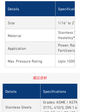
Details
Specifications
Size
1/16" to 2"
Stainless Steel, Carbon Steel, All
Material
Hastelloy®, Duplex, Super Duplex
Alloys
Power, Railways, Cement, Chemica
Application
Fertilizers, Turnkey & EPC, Defen
Sytems, Paper Mills etc.,
Max. Pressure Rating
Upto 10000PSI / 700BAR
建設資材
Details
Specifications
Grades: ASME / ASTM SA / A182 SA 304, 30
Stainless Steels
317/L, 410/S, DIN 1.4301, DIN1.4306, DIN 