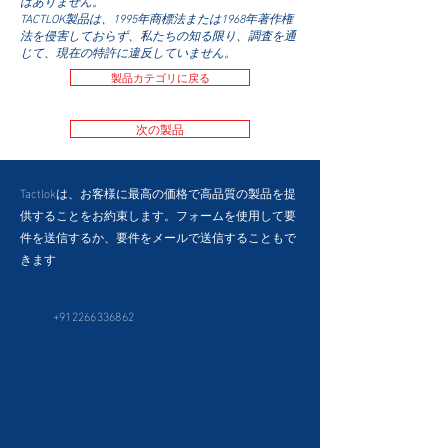
はありません。
TACTLOK製品は、1995年商標法または1968年著作権
法を侵害しておらず、私たちの知る限り、調査を通
じて、現在の特許に違反していません。
製品カテゴリに戻る
次の製品
Tactlokは、お客様に最高の価格で高品質の製品を提
供することをお約束します。フォームを使用して要
件を送信するか、要件をメールで送信することもで
きます
+912266336862