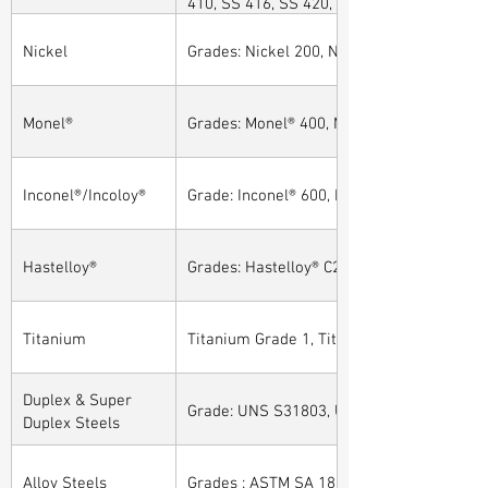
410, SS 416, SS 420, SS 430, SS 904L, SS
Nickel
Grades: Nickel 200, Nickel 201
Monel®
Grades: Monel® 400, Monel® 401, Monel® 4
Inconel®/Incoloy®
Grade: Inconel® 600, Inconel® 601, Inconel®
Hastelloy®
Grades: Hastelloy® C276, Hastelloy® C22, H
Titanium
Titanium Grade 1, Titanium Grade 2, Tita
Duplex & Super
Grade: UNS S31803, UNS S32205, UNS S32
Duplex Steels
Alloy Steels
Grades : ASTM SA 182 - F11, F22, F91, F9, 