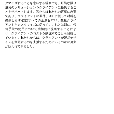
タマイズすることを意味する場合でも、可能な限り
最良のソリューションをクライアントに提供するこ
とをサポートします。私たちは私たちの言葉に忠実
であり、クライアントの要件、MOCに従って材料を
提供します-ほぼすべての金属もPTFE、数量クライ
アントとカスタマイズに従って。これとは別に、代
替手段の使用について積極的に提案することによ
り、クライアントのコストを削減することも目指し
ています。私たちからは、クライアントが製品デザ
インを変更するのを支援するためにいくつかの努力
が払われてきました。
カスタマイズ
コストを削減し、クライアントの生産性を向上
させるために、カスタマイズを提供および受け
入れます。これは、クライアントにとって非常
に有益であることがわかります。
少量
私たちは、売上に見合う最小限の供給を提供す
ることを信じていません。クライアントの予算
に合わせて少量を提供します。また、クライア