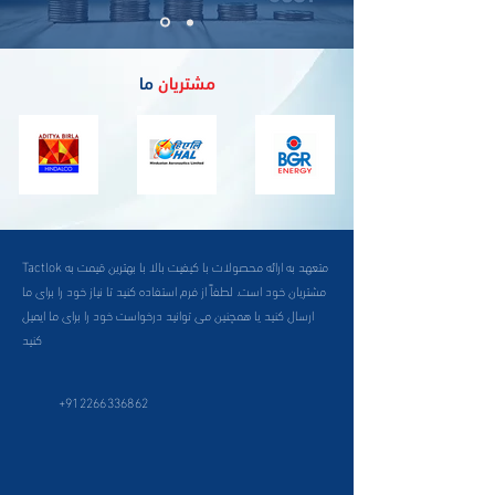
مشتریان
ما
Tactlok متعهد به ارائه محصولات با کیفیت بالا با بهترین قیمت به
مشتریان خود است. لطفاً از فرم استفاده کنید تا نیاز خود را برای ما
ارسال کنید یا همچنین می توانید درخواست خود را برای ما ایمیل
کنید
+912266336862